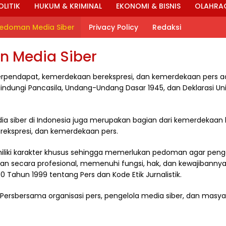
OLITIK
HUKUM & KRIMINAL
EKONOMI & BISNIS
OLAHRA
edoman Media Siber
Privacy Policy
Redaksi
 Media Siber
pendapat, kemerdekaan berekspresi, dan kemerdekaan pers ad
indungi Pancasila, Undang-Undang Dasar 1945, dan Deklarasi Uni
a siber di Indonesia juga merupakan bagian dari kemerdekaan
ekspresi, dan kemerdekaan pers.
iliki karakter khusus sehingga memerlukan pedoman agar peng
kan secara profesional, memenuhi fungsi, hak, dan kewajibanny
Tahun 1999 tentang Pers dan Kode Etik Jurnalistik.
 Persbersama organisasi pers, pengelola media siber, dan mas