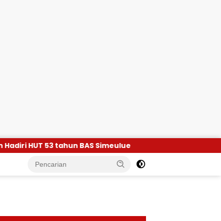
adiri HUT 53 tahun BAS Simeulue
KKP Salurkan Exav