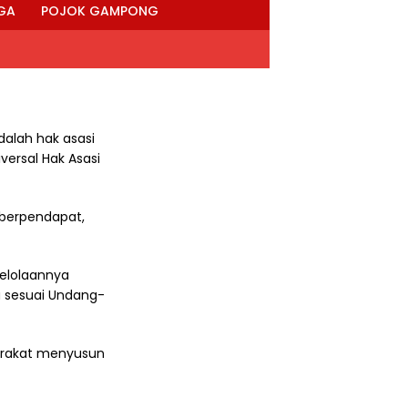
GA
POJOK GAMPONG
alah hak asasi
versal Hak Asasi
 berpendapat,
elolaannya
a sesuai Undang-
yarakat menyusun