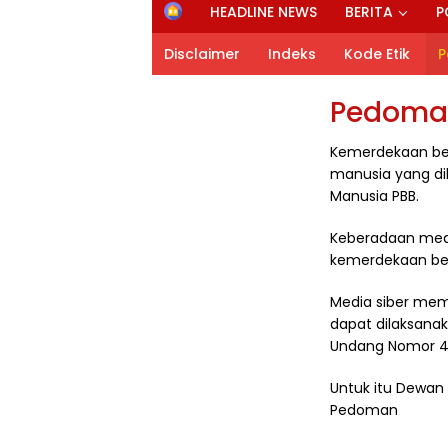
H
HEADLINE NEWS
BERITA
P
o
m
Disclaimer
Indeks
Kode Etik
P
e
Pedoman
Kemerdekaan ber
manusia yang dil
Manusia PBB.
Keberadaan medi
kemerdekaan ber
Media siber mem
dapat dilaksana
Undang Nomor 40 
Untuk itu Dewan
Pedoman