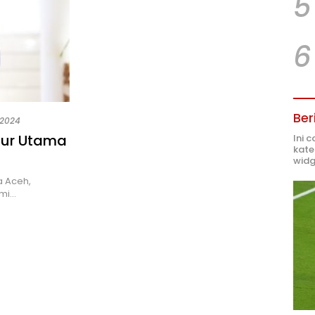
5
6
Ber
 2024
ktur Utama
Ini 
kate
widg
a Aceh,
ami…