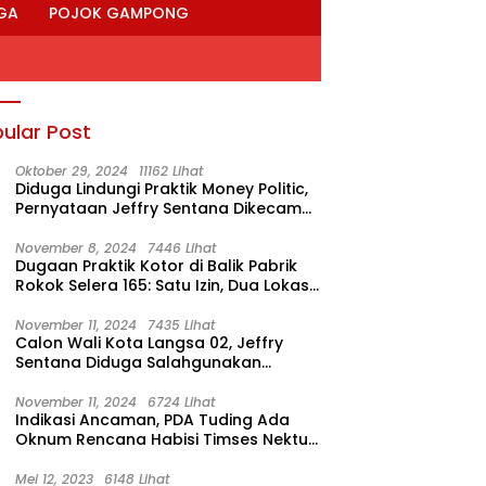
GA
POJOK GAMPONG
ular Post
Oktober 29, 2024
11162 Lihat
Diduga Lindungi Praktik Money Politic,
Pernyataan Jeffry Sentana Dikecam
M. Nur
November 8, 2024
7446 Lihat
Dugaan Praktik Kotor di Balik Pabrik
Rokok Selera 165: Satu Izin, Dua Lokasi
Produksi?
ke-53 Bank Aceh:
Gibran Kunjungi Lokasi
R
November 11, 2024
7435 Lihat
entum Memperkuat
Terdampak Bencana
E
Calon Wali Kota Langsa 02, Jeffry
nah, Menumbuhkan
Hidrometeorologi
K
Sentana Diduga Salahgunakan
rkahan Bagi Aceh
Rumah Dinas Ketua DPRK
November 11, 2024
6724 Lihat
Indikasi Ancaman, PDA Tuding Ada
Oknum Rencana Habisi Timses Nektu-
Amad!
Mei 12, 2023
6148 Lihat