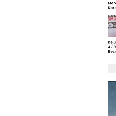
Mer
Kors
Kej
ACE
Res