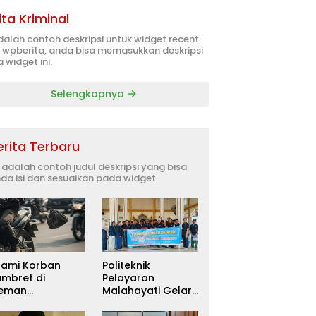
ita Kriminal
adalah contoh deskripsi untuk widget recent
 wpberita, anda bisa memasukkan deskripsi
 widget ini.
Selengkapnya
erita Terbaru
i adalah contoh judul deskripsi yang bisa
da isi dan sesuaikan pada widget
uami Korban
Politeknik
ambret di
Pelayaran
leman
Malahayati Gelar
itetapkan
PKM Terpadu