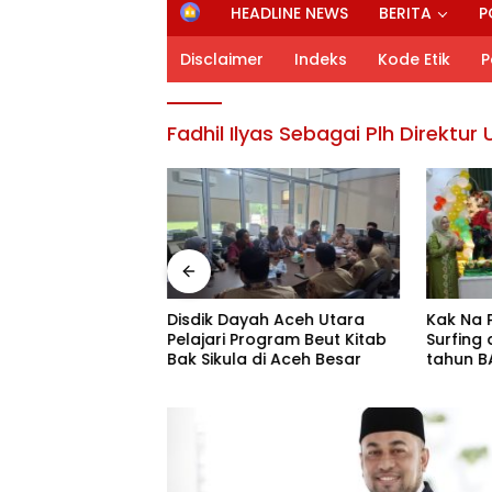
H
HEADLINE NEWS
BERITA
P
o
m
Disclaimer
Indeks
Kode Etik
P
e
Fadhil Ilyas Sebagai Plh Direktu
iun Dana
Disdik Dayah Aceh Utara
Kak Na 
ntuk Bencana,
Pelajari Program Beut Kitab
Surfing 
 Aceh kelola Rp
Bak Sikula di Aceh Besar
tahun B