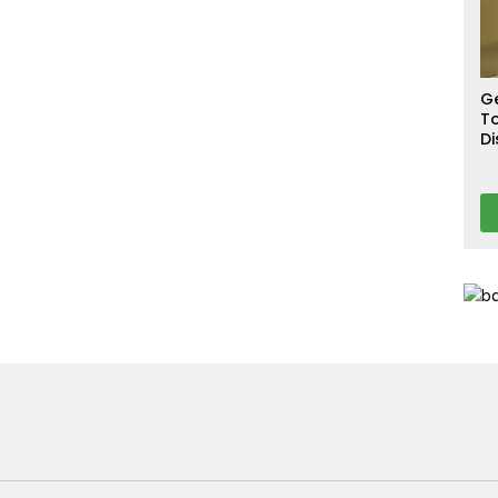
S
T
T
Ca
G
To
Di
A