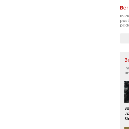
Ber
Ini 
post
pada
B
In
an
S
J
S
D