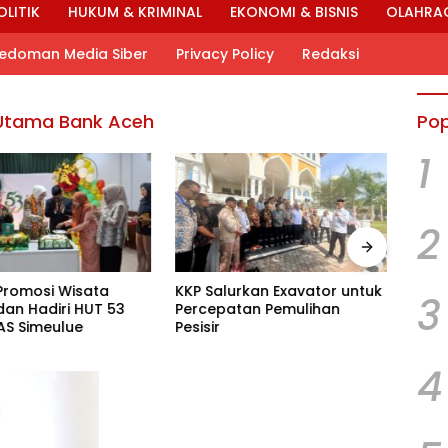
OLITIK
HUKUM & KRIMINAL
EKONOMI & BISNIS
OLAHRA
edoman Media Siber
Privacy Policy
Redaksi
r Utama Bank Aceh
Pop
1
2
Promosi Wisata
KKP Salurkan Exavator untuk
HUT 
3
dan Hadiri HUT 53
Percepatan Pemulihan
Mom
AS Simeulue
Pesisir
Ama
Kebe
4