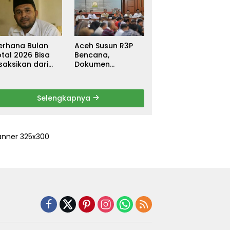
ebagai
untuk Warga
ersangka, DPR
Terdampak Banjir
urun Tangan
di Pidie Jaya
ri Keadilan
erhana Bulan
Aceh Susun R3P
tal 2026 Bisa
Bencana,
saksikan dari
Dokumen
ceh
Rehabilitasi dan
Rekonstruksi
Ditarget Rampung
Selengkapnya
Januari 2026