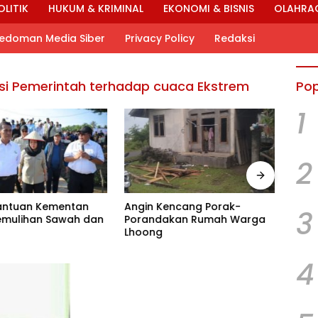
OLITIK
HUKUM & KRIMINAL
EKONOMI & BISNIS
OLAHRA
edoman Media Siber
Privacy Policy
Redaksi
si Pemerintah terhadap cuaca Ekstrem
Pop
1
2
Bantuan Kementan
Angin Kencang Porak-
Pemk
3
emulihan Sawah dan
Porandakan Rumah Warga
Apel
Lhoong
Keke
4