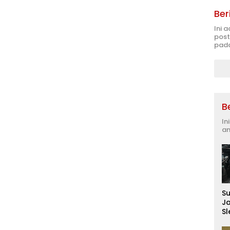
Ber
Ini 
post
pada
B
In
an
S
J
S
D