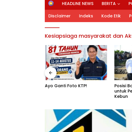
H
HEADLINE NEWS
BERITA
P
o
m
Disclaimer
Indeks
Kode Etik
P
e
Kesiapsiaga masyarakat dan Ak
mintaan
Ayo Ganti Foto KTP!
Posisi 
Aceh, SBI
untuk P
n Penuhi
Kebun
Semen di Aceh