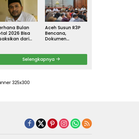
ebagai
untuk Warga
ersangka, DPR
Terdampak Banjir
urun Tangan
di Pidie Jaya
ri Keadilan
erhana Bulan
Aceh Susun R3P
tal 2026 Bisa
Bencana,
saksikan dari
Dokumen
ceh
Rehabilitasi dan
Rekonstruksi
Ditarget Rampung
Selengkapnya
Januari 2026