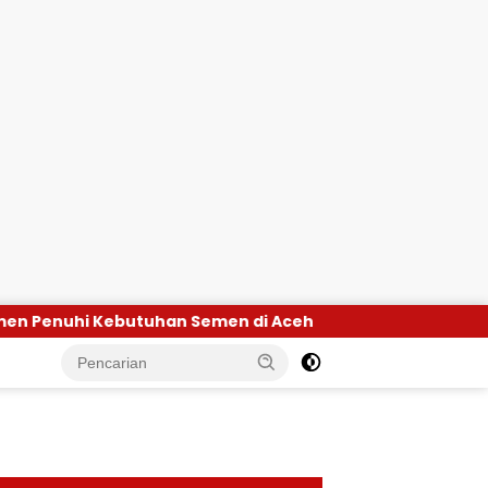
uhi Kebutuhan Semen di Aceh
Ayo Ganti Foto KTP!