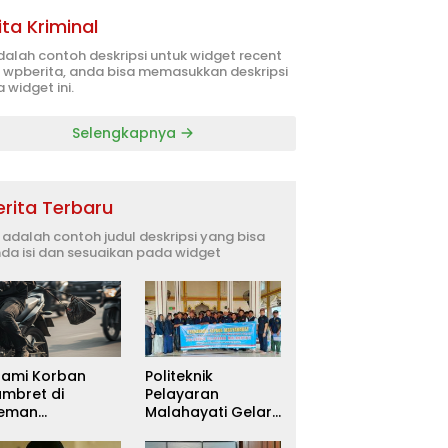
ita Kriminal
adalah contoh deskripsi untuk widget recent
 wpberita, anda bisa memasukkan deskripsi
 widget ini.
Selengkapnya
erita Terbaru
i adalah contoh judul deskripsi yang bisa
da isi dan sesuaikan pada widget
uami Korban
Politeknik
ambret di
Pelayaran
leman
Malahayati Gelar
itetapkan
PKM Terpadu