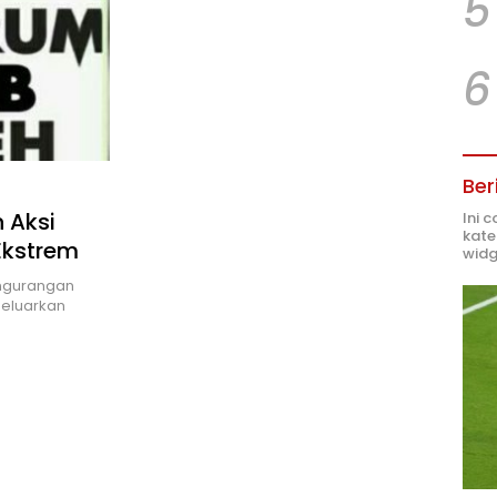
5
6
Ber
 Aksi
Ini 
kate
Ekstrem
widg
ngurangan
geluarkan