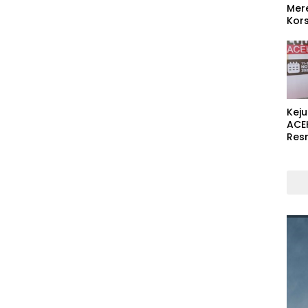
Mer
Kors
Kej
ACE
Res