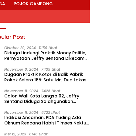
GA
POJOK GAMPONG
ular Post
Oktober 29, 2024
11159 Lihat
Diduga Lindungi Praktik Money Politic,
Pernyataan Jeffry Sentana Dikecam
M. Nur
November 8, 2024
7439 Lihat
Dugaan Praktik Kotor di Balik Pabrik
Rokok Selera 165: Satu Izin, Dua Lokasi
Produksi?
ab Aceh Besar Gelar
Kak Na Serahkan Mesin Jahit
B
November 11, 2024
7428 Lihat
 Siaga Bencana
dan Mesin Obras ke Desa
D
Calon Wali Kota Langsa 02, Jeffry
ringan
Kerajinan Salur Latun
S
Sentana Diduga Salahgunakan
Rumah Dinas Ketua DPRK
November 11, 2024
6723 Lihat
Indikasi Ancaman, PDA Tuding Ada
Oknum Rencana Habisi Timses Nektu-
Amad!
Mei 12, 2023
6146 Lihat