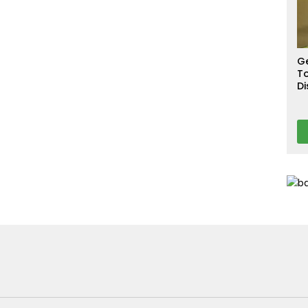
S
T
T
Ca
G
To
Di
A