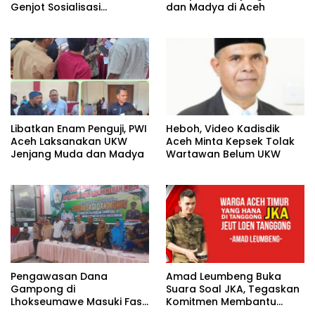
Genjot Sosialisasi
dan Madya di Aceh
Masyarakat Peduli Api di
Aceh Tamiang
Heboh, Video Kadisdik
Libatkan Enam Penguji, PWI
Aceh Minta Kepsek Tolak
Aceh Laksanakan UKW
Wartawan Belum UKW
Jenjang Muda dan Madya
Pengawasan Dana
Amad Leumbeng Buka
Gampong di
Suara Soal JKA, Tegaskan
Lhokseumawe Masuki Fase
Komitmen Membantu
Lebih Ketat
Masyarakat