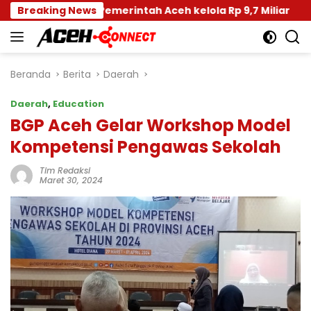
Langsung
ana, Pemerintah Aceh kelola Rp 9,7 Miliar
Breaking News
Disdik D
ke
konten
Beranda
Berita
Daerah
Daerah
,
Education
BGP Aceh Gelar Workshop Model
Kompetensi Pengawas Sekolah
Tim Redaksi
Maret 30, 2024