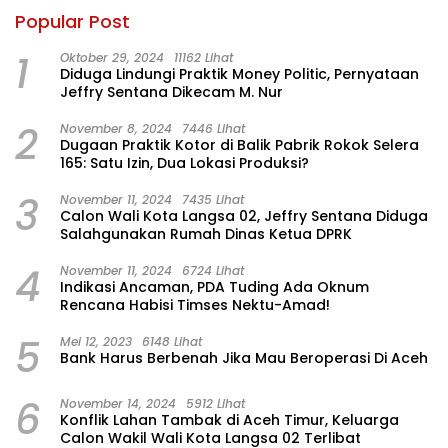
Popular Post
1
Oktober 29, 2024
11162 Lihat
Diduga Lindungi Praktik Money Politic, Pernyataan
Jeffry Sentana Dikecam M. Nur
2
November 8, 2024
7446 Lihat
Dugaan Praktik Kotor di Balik Pabrik Rokok Selera
165: Satu Izin, Dua Lokasi Produksi?
3
November 11, 2024
7435 Lihat
Calon Wali Kota Langsa 02, Jeffry Sentana Diduga
Salahgunakan Rumah Dinas Ketua DPRK
4
November 11, 2024
6724 Lihat
Indikasi Ancaman, PDA Tuding Ada Oknum
Rencana Habisi Timses Nektu-Amad!
5
Mei 12, 2023
6148 Lihat
Bank Harus Berbenah Jika Mau Beroperasi Di Aceh
6
November 14, 2024
5912 Lihat
Konflik Lahan Tambak di Aceh Timur, Keluarga
Calon Wakil Wali Kota Langsa 02 Terlibat