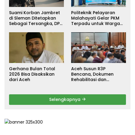
Suami Korban Jambret
Politeknik Pelayaran
di Sleman Ditetapkan
Malahayati Gelar PKM
Sebagai Tersangka, DPR
Terpadu untuk Warga
Turun Tangan Cari
Terdampak Banjir di
Keadilan
Pidie Jaya
Gerhana Bulan Total
Aceh Susun R3P
2026 Bisa Disaksikan
Bencana, Dokumen
dari Aceh
Rehabilitasi dan
Rekonstruksi Ditarget
Rampung Januari 2026
Selengkapnya