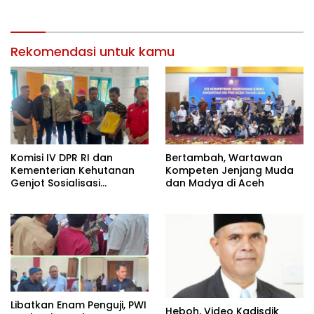
Rekomendasi untuk kamu
Komisi IV DPR RI dan
Bertambah, Wartawan
Kementerian Kehutanan
Kompeten Jenjang Muda
Genjot Sosialisasi
dan Madya di Aceh
Masyarakat Peduli Api di
Aceh Tamiang
Libatkan Enam Penguji, PWI
Heboh, Video Kadisdik