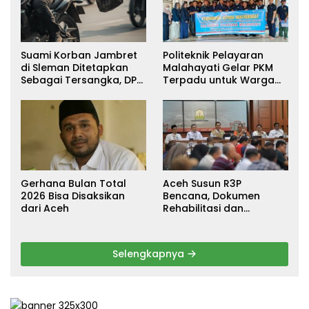
Suami Korban Jambret
Politeknik Pelayaran
di Sleman Ditetapkan
Malahayati Gelar PKM
Sebagai Tersangka, DPR
Terpadu untuk Warga
Turun Tangan Cari
Terdampak Banjir di
Keadilan
Pidie Jaya
Gerhana Bulan Total
Aceh Susun R3P
2026 Bisa Disaksikan
Bencana, Dokumen
dari Aceh
Rehabilitasi dan
Rekonstruksi Ditarget
Rampung Januari 2026
Selengkapnya