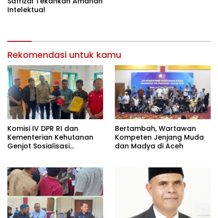
Safrizal Tekankan Amanah
Intelektual
Rekomendasi untuk kamu
Komisi IV DPR RI dan
Bertambah, Wartawan
Kementerian Kehutanan
Kompeten Jenjang Muda
Genjot Sosialisasi
dan Madya di Aceh
Masyarakat Peduli Api di
Aceh Tamiang