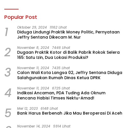
Popular Post
1
Oktober 29, 2024
11162 Lihat
Diduga Lindungi Praktik Money Politic, Pernyataan
Jeffry Sentana Dikecam M. Nur
2
November 8, 2024
7446 Lihat
Dugaan Praktik Kotor di Balik Pabrik Rokok Selera
165: Satu Izin, Dua Lokasi Produksi?
3
November 11, 2024
7435 Lihat
Calon Wali Kota Langsa 02, Jeffry Sentana Diduga
Salahgunakan Rumah Dinas Ketua DPRK
4
November 11, 2024
6725 Lihat
Indikasi Ancaman, PDA Tuding Ada Oknum
Rencana Habisi Timses Nektu-Amad!
5
Mei 12, 2023
6148 Lihat
Bank Harus Berbenah Jika Mau Beroperasi Di Aceh
November 14, 2024
5914 Lihat