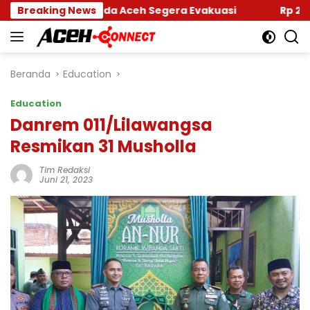
Langsung
 Banda Aceh Segera Evakuasi
Breaking News
Rp 2,5 Triliun Dana 
ke
konten
Beranda
Education
Education
Danrem 011/Lilawangsa
Resmikan 31 Musholla
Tim Redaksi
Juni 21, 2023