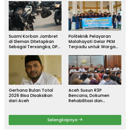
Suami Korban Jambret
Politeknik Pelayaran
di Sleman Ditetapkan
Malahayati Gelar PKM
Sebagai Tersangka, DPR
Terpadu untuk Warga
Turun Tangan Cari
Terdampak Banjir di
Keadilan
Pidie Jaya
Gerhana Bulan Total
Aceh Susun R3P
2026 Bisa Disaksikan
Bencana, Dokumen
dari Aceh
Rehabilitasi dan
Rekonstruksi Ditarget
Rampung Januari 2026
Selengkapnya