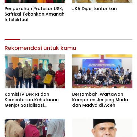
Pengukuhan Profesor USK,
JKA Dipertontonkan
Safrizal Tekankan Amanah
Intelektual
Rekomendasi untuk kamu
Komisi IV DPR RI dan
Bertambah, Wartawan
Kementerian Kehutanan
Kompeten Jenjang Muda
Genjot Sosialisasi
dan Madya di Aceh
Masyarakat Peduli Api di
Aceh Tamiang