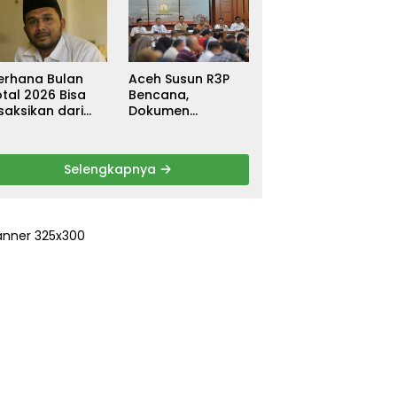
ebagai
untuk Warga
ersangka, DPR
Terdampak Banjir
urun Tangan
di Pidie Jaya
ri Keadilan
erhana Bulan
Aceh Susun R3P
tal 2026 Bisa
Bencana,
saksikan dari
Dokumen
ceh
Rehabilitasi dan
Rekonstruksi
Ditarget Rampung
Selengkapnya
Januari 2026