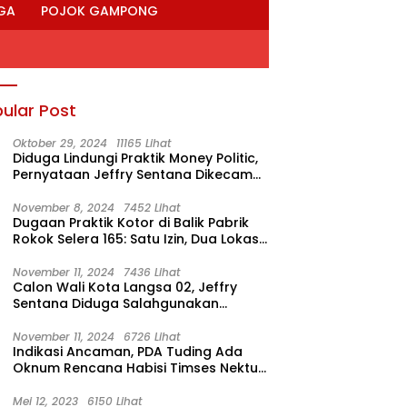
GA
POJOK GAMPONG
ular Post
Oktober 29, 2024
11165 Lihat
Diduga Lindungi Praktik Money Politic,
Pernyataan Jeffry Sentana Dikecam
M. Nur
November 8, 2024
7452 Lihat
Dugaan Praktik Kotor di Balik Pabrik
Rokok Selera 165: Satu Izin, Dua Lokasi
Produksi?
November 11, 2024
7436 Lihat
Calon Wali Kota Langsa 02, Jeffry
Sentana Diduga Salahgunakan
Rumah Dinas Ketua DPRK
November 11, 2024
6726 Lihat
Indikasi Ancaman, PDA Tuding Ada
Oknum Rencana Habisi Timses Nektu-
Amad!
Mei 12, 2023
6150 Lihat