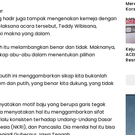
Mer
Kors
ar
ang hadir juga tampak mengenakan kemeja dengan
laksana acara tersebut, Teddy Wibisana,
ki makna yang dalam.
ih itu melambangkan benar dan tidak. Maknanya,
Kej
sikap abu-abu dalam menentukan pilihan
ACE
Res
putih ini menggambarkan sikap kita bukanlah
am dan putih, yang benar kita dukung, yang tidak
enyatakan motif baju yang berupa garis tegak
 Dia menyatakan hal itu menggambarkan sifat
elalu konsisten terhadap Undang-Undang Dasar
ia (NKRI), dan Pancasila. Dia menilai hal itu bisa
 menjadi Gubernur Jawa Tengah.