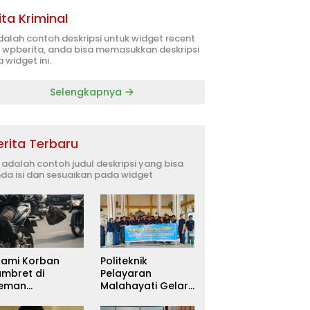
ita Kriminal
adalah contoh deskripsi untuk widget recent
 wpberita, anda bisa memasukkan deskripsi
 widget ini.
Selengkapnya
erita Terbaru
i adalah contoh judul deskripsi yang bisa
da isi dan sesuaikan pada widget
uami Korban
Politeknik
ambret di
Pelayaran
leman
Malahayati Gelar
itetapkan
PKM Terpadu