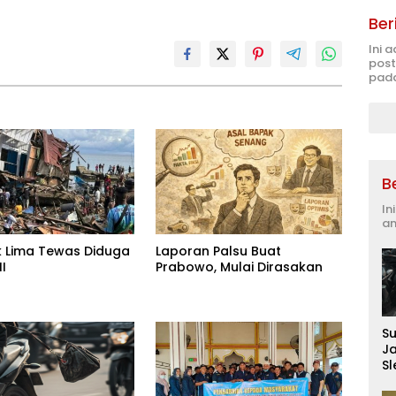
Ber
Ini 
post
pada
B
In
an
 Lima Tewas Diduga
Laporan Palsu Buat
I
Prabowo, Mulai Dirasakan
S
J
S
D