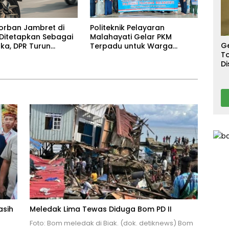
S
T
T
orban Jambret di
Politeknik Pelayaran
Ca
Ditetapkan Sebagai
Malahayati Gelar PKM
G
ka, DPR Turun
Terpadu untuk Warga
To
Cari Keadilan
Terdampak Banjir di Pidie
Di
Jaya
A
asih
Meledak Lima Tewas Diduga Bom PD II
Foto: Bom meledak di Biak. (dok. detiknews) Bom