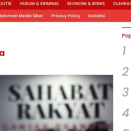
OLITIK
HUKUM & KRIMINAL
EKONOMI & BISNIS
OLAHRA
edoman Media Siber
Privacy Policy
Redaksi
Pop
1
ja
2
3
4