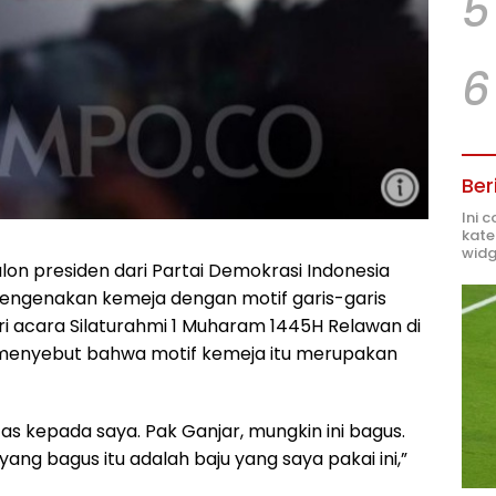
5
6
Ber
Ini 
kate
widg
lon presiden dari Partai Demokrasi Indonesia
engenakan kemeja dengan motif garis-garis
i acara Silaturahmi 1 Muharam 1445H Relawan di
menyebut bahwa motif kemeja itu merupakan
s kepada saya. Pak Ganjar, mungkin ini bagus.
 yang bagus itu adalah baju yang saya pakai ini,”