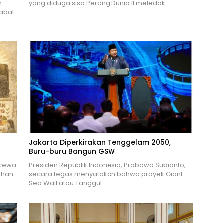
n
yang diduga sisa Perang Dunia II meledak…
abat
Jakarta Diperkirakan Tenggelam 2050,
Buru-buru Bangun GSW
ecewa
Presiden Republik Indonesia, Prabowo Subianto,
ahan
secara tegas menyatakan bahwa proyek Giant
Sea Wall atau Tanggul…