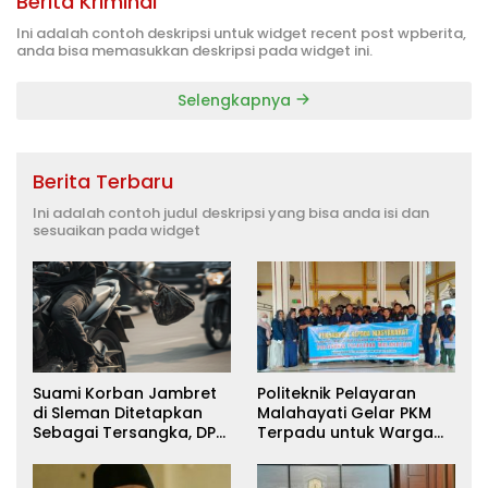
Berita Kriminal
Ini adalah contoh deskripsi untuk widget recent post wpberita,
anda bisa memasukkan deskripsi pada widget ini.
Selengkapnya
Berita Terbaru
Ini adalah contoh judul deskripsi yang bisa anda isi dan
sesuaikan pada widget
Suami Korban Jambret
Politeknik Pelayaran
di Sleman Ditetapkan
Malahayati Gelar PKM
Sebagai Tersangka, DPR
Terpadu untuk Warga
Turun Tangan Cari
Terdampak Banjir di
Keadilan
Pidie Jaya