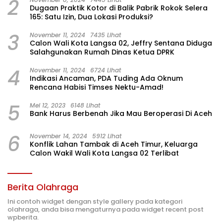
2
Dugaan Praktik Kotor di Balik Pabrik Rokok Selera
165: Satu Izin, Dua Lokasi Produksi?
3
November 11, 2024
7435 Lihat
Calon Wali Kota Langsa 02, Jeffry Sentana Diduga
Salahgunakan Rumah Dinas Ketua DPRK
4
November 11, 2024
6724 Lihat
Indikasi Ancaman, PDA Tuding Ada Oknum
Rencana Habisi Timses Nektu-Amad!
5
Mei 12, 2023
6148 Lihat
Bank Harus Berbenah Jika Mau Beroperasi Di Aceh
6
November 14, 2024
5912 Lihat
Konflik Lahan Tambak di Aceh Timur, Keluarga
Calon Wakil Wali Kota Langsa 02 Terlibat
Berita Olahraga
Ini contoh widget dengan style gallery pada kategori
olahraga, anda bisa mengaturnya pada widget recent post
wpberita.