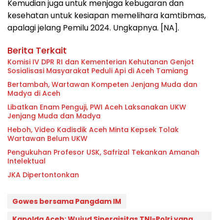
Kemudian juga untuk menjaga kebugaran dan
kesehatan untuk kesiapan memelihara kamtibmas,
apalagi jelang Pemilu 2024. Ungkapnya. [NA].
Berita Terkait
Komisi IV DPR RI dan Kementerian Kehutanan Genjot
Sosialisasi Masyarakat Peduli Api di Aceh Tamiang
Bertambah, Wartawan Kompeten Jenjang Muda dan
Madya di Aceh
Libatkan Enam Penguji, PWI Aceh Laksanakan UKW
Jenjang Muda dan Madya
Heboh, Video Kadisdik Aceh Minta Kepsek Tolak
Wartawan Belum UKW
Pengukuhan Profesor USK, Safrizal Tekankan Amanah
Intelektual
JKA Dipertontonkan
Gowes bersama Pangdam IM
Kapolda Aceh: Wujud Sinergisitas TNI-Polri yang