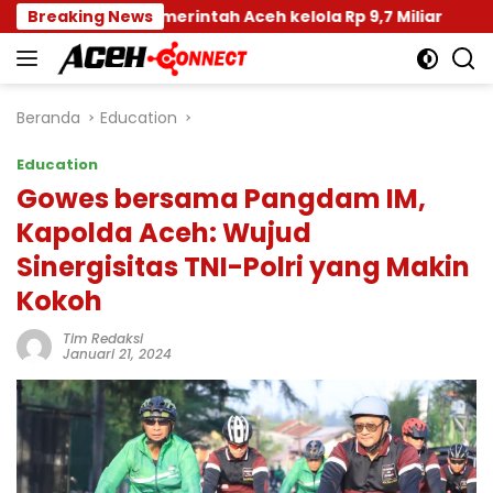
Langsung
a, Pemerintah Aceh kelola Rp 9,7 Miliar
Breaking News
Disdik Day
ke
konten
Beranda
Education
Education
Gowes bersama Pangdam IM,
Kapolda Aceh: Wujud
Sinergisitas TNI-Polri yang Makin
Kokoh
Tim Redaksi
Januari 21, 2024