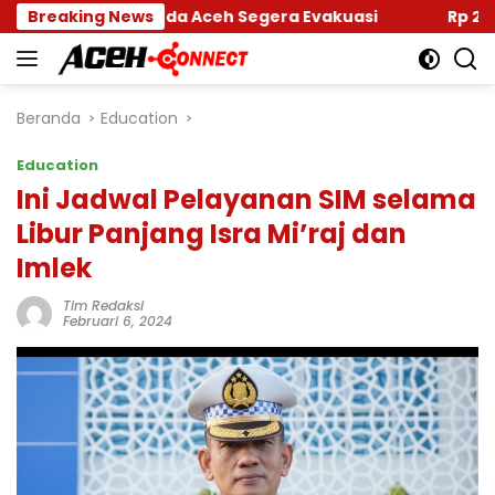
Langsung
ar Banda Aceh Segera Evakuasi
Breaking News
Rp 2,5 Triliun Da
ke
konten
Beranda
Education
Education
Ini Jadwal Pelayanan SIM selama
Libur Panjang Isra Mi’raj dan
Imlek
Tim Redaksi
Februari 6, 2024