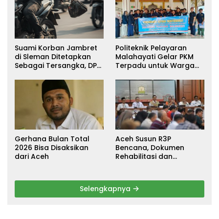
Suami Korban Jambret
Politeknik Pelayaran
di Sleman Ditetapkan
Malahayati Gelar PKM
Sebagai Tersangka, DPR
Terpadu untuk Warga
Turun Tangan Cari
Terdampak Banjir di
Keadilan
Pidie Jaya
Gerhana Bulan Total
Aceh Susun R3P
2026 Bisa Disaksikan
Bencana, Dokumen
dari Aceh
Rehabilitasi dan
Rekonstruksi Ditarget
Rampung Januari 2026
Selengkapnya