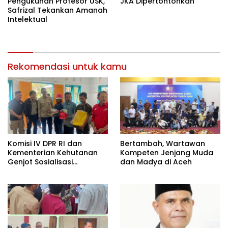
Pengukuhan Profesor USK,
JKA Dipertontonkan
Safrizal Tekankan Amanah
Intelektual
Rekomendasi untuk kamu
Komisi IV DPR RI dan
Bertambah, Wartawan
Kementerian Kehutanan
Kompeten Jenjang Muda
Genjot Sosialisasi
dan Madya di Aceh
Masyarakat Peduli Api di
Aceh Tamiang