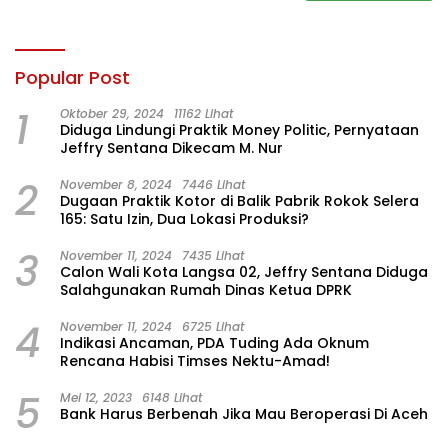
Popular Post
1
Oktober 29, 2024
11162 Lihat
Diduga Lindungi Praktik Money Politic, Pernyataan
Jeffry Sentana Dikecam M. Nur
2
November 8, 2024
7446 Lihat
Dugaan Praktik Kotor di Balik Pabrik Rokok Selera
165: Satu Izin, Dua Lokasi Produksi?
3
November 11, 2024
7435 Lihat
Calon Wali Kota Langsa 02, Jeffry Sentana Diduga
Salahgunakan Rumah Dinas Ketua DPRK
4
November 11, 2024
6725 Lihat
Indikasi Ancaman, PDA Tuding Ada Oknum
Rencana Habisi Timses Nektu-Amad!
5
Mei 12, 2023
6148 Lihat
Bank Harus Berbenah Jika Mau Beroperasi Di Aceh