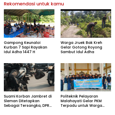
Rekomendasi untuk kamu
Gampong Keunaloi
Warga Jruek Bak Kreh
Kurban 7 Sapi Rayakan
Gelar Gotong Royong
Idul Adha 1447 H
Sambut Idul Adha
Suami Korban Jambret di
Politeknik Pelayaran
Sleman Ditetapkan
Malahayati Gelar PKM
Sebagai Tersangka, DPR
Terpadu untuk Warga
Turun Tangan Cari
Terdampak Banjir di Pidie
Keadilan
Jaya