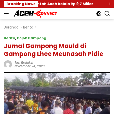
Langsung
merintah Aceh kelola Rp 9,7 Miliar
Breaking News
Disdik Dayah Ac
ke
konten
Beranda
Berita
Berita
,
Pojok Gampong
Jurnal Gampong Mauld di
Gampong Lhee Meunasah Pidie
Tim Redaksi
November 24, 2023