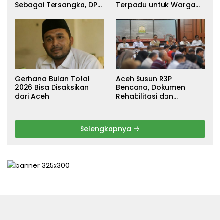
Sebagai Tersangka, DPR
Terpadu untuk Warga
Turun Tangan Cari
Terdampak Banjir di
Keadilan
Pidie Jaya
Gerhana Bulan Total
Aceh Susun R3P
2026 Bisa Disaksikan
Bencana, Dokumen
dari Aceh
Rehabilitasi dan
Rekonstruksi Ditarget
Rampung Januari 2026
Selengkapnya