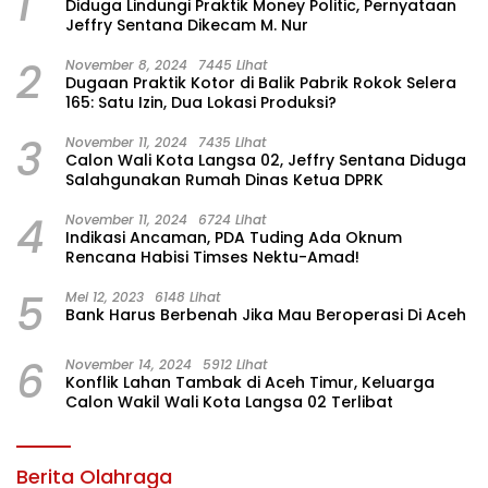
1
Diduga Lindungi Praktik Money Politic, Pernyataan
Jeffry Sentana Dikecam M. Nur
2
November 8, 2024
7445 Lihat
Dugaan Praktik Kotor di Balik Pabrik Rokok Selera
165: Satu Izin, Dua Lokasi Produksi?
3
November 11, 2024
7435 Lihat
Calon Wali Kota Langsa 02, Jeffry Sentana Diduga
Salahgunakan Rumah Dinas Ketua DPRK
4
November 11, 2024
6724 Lihat
Indikasi Ancaman, PDA Tuding Ada Oknum
Rencana Habisi Timses Nektu-Amad!
5
Mei 12, 2023
6148 Lihat
Bank Harus Berbenah Jika Mau Beroperasi Di Aceh
6
November 14, 2024
5912 Lihat
Konflik Lahan Tambak di Aceh Timur, Keluarga
Calon Wakil Wali Kota Langsa 02 Terlibat
Berita Olahraga