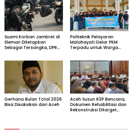
Suami Korban Jambret di
Politeknik Pelayaran
Sleman Ditetapkan
Malahayati Gelar PKM
Sebagai Tersangka, DPR
Terpadu untuk Warga
Turun Tangan Cari
Terdampak Banjir di Pidie
Keadilan
Jaya
Gerhana Bulan Total 2026
Aceh Susun R3P Bencana,
Bisa Disaksikan dari Aceh
Dokumen Rehabilitasi dan
Rekonstruksi Ditarget
Rampung Januari 2026