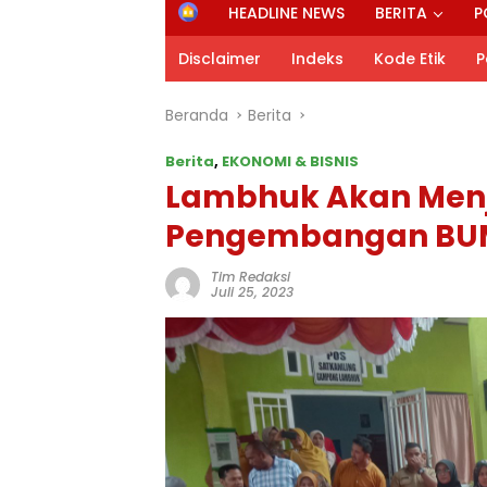
H
HEADLINE NEWS
BERITA
P
o
m
Disclaimer
Indeks
Kode Etik
P
e
Beranda
Berita
Berita
,
EKONOMI & BISNIS
Lambhuk Akan Menj
Pengembangan BUM
Tim Redaksi
Juli 25, 2023