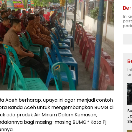
Ber
Ini 
post
pada
B
In
an
a Aceh berharap, upaya ini agar menjadi contoh
n Kota Banda Aceh untuk mengembangkan BUMG di
S
uk ada produk Air Minum Dalam Kemasan,
J
S
dalannya bagi masing-masing BUMG.” Kata Pj
D
annya.