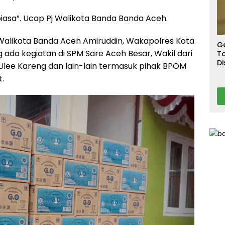
S
T
biasa”. Ucap Pj Walikota Banda Banda Aceh.
T
Ca
j Walikota Banda Aceh Amiruddin, Wakapolres Kota
G
ada kegiatan di SPM Sare Aceh Besar, Wakil dari
To
Di
 Ulee Kareng dan lain-lain termasuk pihak BPOM
A
t.