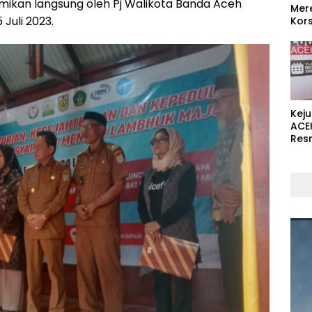
kan langsung oleh Pj Walikota Banda Aceh
Mer
 Juli 2023.
Kors
Kej
ACE
Res