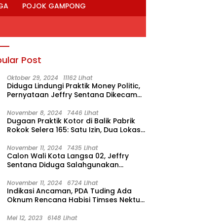
GA
POJOK GAMPONG
ular Post
Oktober 29, 2024
11162 Lihat
Diduga Lindungi Praktik Money Politic,
Pernyataan Jeffry Sentana Dikecam
M. Nur
November 8, 2024
7446 Lihat
Dugaan Praktik Kotor di Balik Pabrik
Rokok Selera 165: Satu Izin, Dua Lokasi
Produksi?
November 11, 2024
7435 Lihat
Calon Wali Kota Langsa 02, Jeffry
Sentana Diduga Salahgunakan
Rumah Dinas Ketua DPRK
November 11, 2024
6724 Lihat
Indikasi Ancaman, PDA Tuding Ada
Oknum Rencana Habisi Timses Nektu-
Amad!
Mei 12, 2023
6148 Lihat