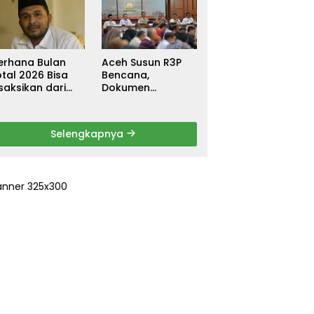
ebagai
untuk Warga
ersangka, DPR
Terdampak Banjir
urun Tangan
di Pidie Jaya
ri Keadilan
erhana Bulan
Aceh Susun R3P
tal 2026 Bisa
Bencana,
saksikan dari
Dokumen
ceh
Rehabilitasi dan
Rekonstruksi
Ditarget Rampung
Selengkapnya
Januari 2026