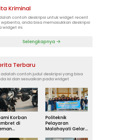
ita Kriminal
adalah contoh deskripsi untuk widget recent
 wpberita, anda bisa memasukkan deskripsi
 widget ini.
Selengkapnya
erita Terbaru
i adalah contoh judul deskripsi yang bisa
da isi dan sesuaikan pada widget
uami Korban
Politeknik
ambret di
Pelayaran
leman
Malahayati Gelar
itetapkan
PKM Terpadu