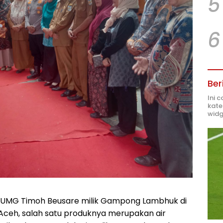
5
6
Ber
Ini 
kate
widg
UMG Timoh Beusare milik Gampong Lambhuk di
ceh, salah satu produknya merupakan air