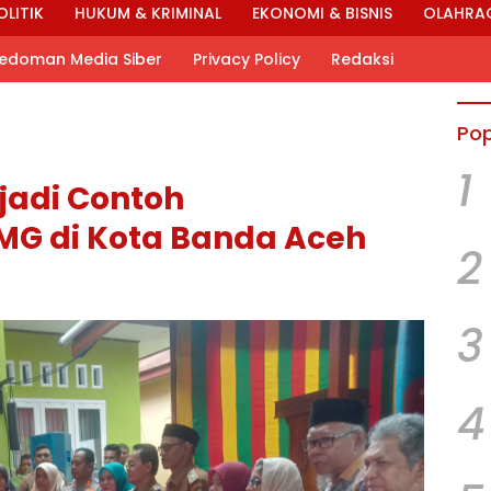
OLITIK
HUKUM & KRIMINAL
EKONOMI & BISNIS
OLAHRA
edoman Media Siber
Privacy Policy
Redaksi
Pop
1
adi Contoh
G di Kota Banda Aceh
2
3
4