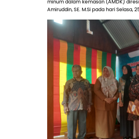
minum dalam kemasan (AMDK) diresmi
Amiruddin, SE. M.Si pada hari Selasa, 25