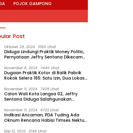
GA
POJOK GAMPONG
ular Post
Oktober 29, 2024
11160 Lihat
Diduga Lindungi Praktik Money Politic,
Pernyataan Jeffry Sentana Dikecam
M. Nur
November 8, 2024
7440 Lihat
Dugaan Praktik Kotor di Balik Pabrik
Rokok Selera 165: Satu Izin, Dua Lokasi
Produksi?
November 11, 2024
7429 Lihat
Calon Wali Kota Langsa 02, Jeffry
Sentana Diduga Salahgunakan
Rumah Dinas Ketua DPRK
November 11, 2024
6723 Lihat
Indikasi Ancaman, PDA Tuding Ada
Oknum Rencana Habisi Timses Nektu-
Amad!
Mei 12, 2023
6146 Lihat