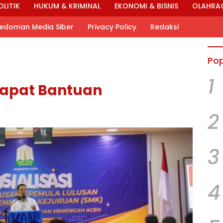
OLITIK
HUKUM & KRIMINAL
EKONOMI & BISNIS
OLAHRA
edoman Media Siber
Privacy Policy
Redaksi
Pop
1
Dapat Bantuan
2
3
4