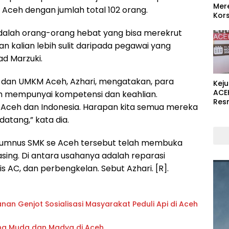
Mer
h Aceh dengan jumlah total 102 orang.
Kors
adalah orang-orang hebat yang bisa merekrut
n kalian lebih sulit daripada pegawai yang
ad Marzuki.
i dan UMKM Aceh, Azhari, mengatakan, para
Kej
ACE
h mempunyai kompetensi dan keahlian.
Res
 Aceh dan Indonesia. Harapan kita semua mereka
atang,” kata dia.
alumnus SMK se Aceh tersebut telah membuka
ing. Di antara usahanya adalah reparasi
is AC, dan perbengkelan. Sebut Azhari. [R].
nan Genjot Sosialisasi Masyarakat Peduli Api di Aceh
ng Muda dan Madya di Aceh