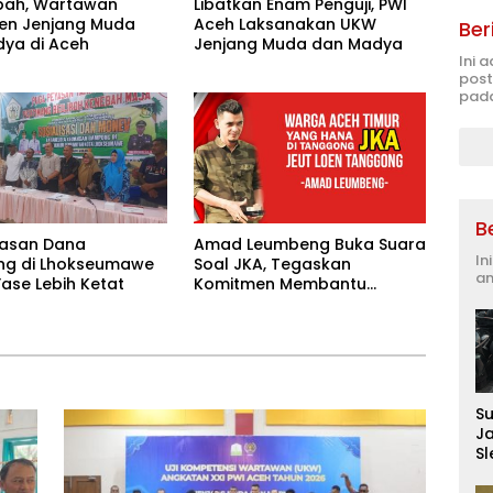
bah, Wartawan
Libatkan Enam Penguji, PWI
en Jenjang Muda
Aceh Laksanakan UKW
Ber
ya di Aceh
Jenjang Muda dan Madya
Ini 
post
pada
B
asan Dana
Amad Leumbeng Buka Suara
In
g di Lhokseumawe
Soal JKA, Tegaskan
an
ase Lebih Ketat
Komitmen Membantu
Masyarakat
S
J
S
D