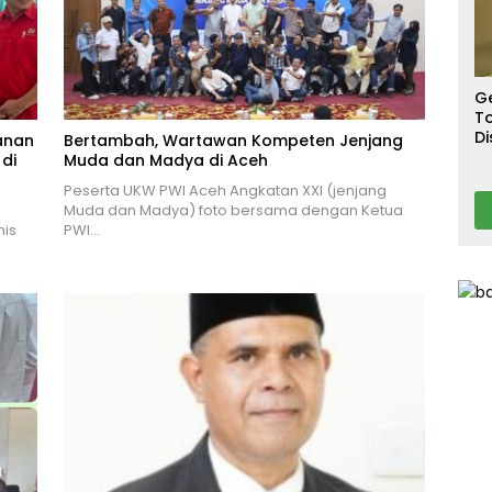
S
T
T
Ca
G
To
Di
anan
Bertambah, Wartawan Kompeten Jenjang
A
 di
Muda dan Madya di Aceh
Peserta UKW PWI Aceh Angkatan XXI (jenjang
Muda dan Madya) foto bersama dengan Ketua
mis
PWI…