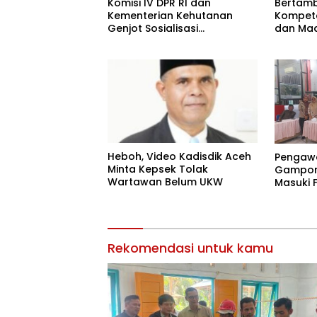
Komisi IV DPR RI dan
Bertam
Kementerian Kehutanan
Kompet
Genjot Sosialisasi
dan Mad
Masyarakat Peduli Api di
Aceh Tamiang
Heboh, Video Kadisdik Aceh
Pengaw
Minta Kepsek Tolak
Gampon
Wartawan Belum UKW
Masuki F
Rekomendasi untuk kamu