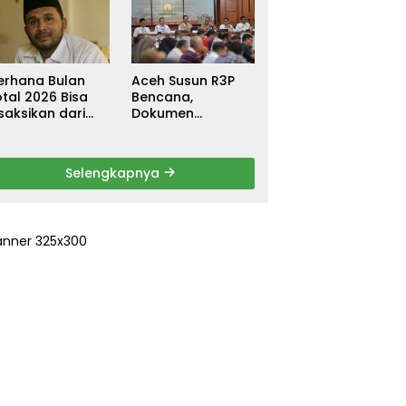
ebagai
untuk Warga
ersangka, DPR
Terdampak Banjir
urun Tangan
di Pidie Jaya
ri Keadilan
erhana Bulan
Aceh Susun R3P
tal 2026 Bisa
Bencana,
saksikan dari
Dokumen
ceh
Rehabilitasi dan
Rekonstruksi
Ditarget Rampung
Selengkapnya
Januari 2026