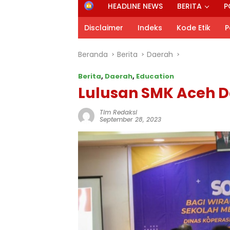
H
HEADLINE NEWS
BERITA
P
o
m
Disclaimer
Indeks
Kode Etik
P
e
Beranda
Berita
Daerah
Berita
,
Daerah
,
Education
Lulusan SMK Aceh 
Tim Redaksi
September 28, 2023