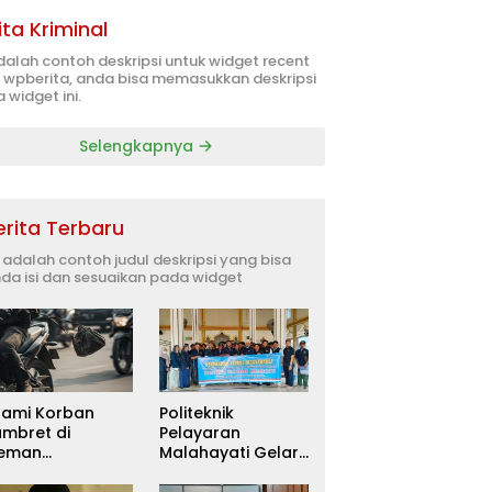
ita Kriminal
adalah contoh deskripsi untuk widget recent
 wpberita, anda bisa memasukkan deskripsi
 widget ini.
Selengkapnya
erita Terbaru
i adalah contoh judul deskripsi yang bisa
da isi dan sesuaikan pada widget
uami Korban
Politeknik
ambret di
Pelayaran
leman
Malahayati Gelar
itetapkan
PKM Terpadu