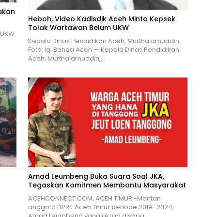
akan
Heboh, Video Kadisdik Aceh Minta Kepsek
Tolak Wartawan Belum UKW
n UKW
Kepala Dinas Pendidikan Aceh, Murthalamuddin.
Foto: Ig. Banda Aceh — Kepala Dinas Pendidikan
Aceh, Murthalamuddin,…
Amad Leumbeng Buka Suara Soal JKA,
Tegaskan Komitmen Membantu Masyarakat
ACEHCONNECT.COM, ACEH TIMUR -Mantan
anggota DPRK Aceh Timur periode 2019–2024,
Amad Leumbeng yang akrab disapa…