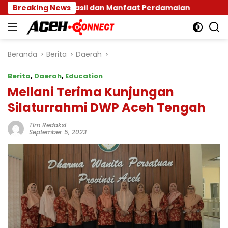
Langsung
lkan Hasil dan Manfaat Perdamaian
Breaking News
Pemerintah Ac
ke
konten
Beranda
Berita
Daerah
Berita
,
Daerah
,
Education
Mellani Terima Kunjungan
Silaturrahmi DWP Aceh Tengah
Tim Redaksi
September 5, 2023