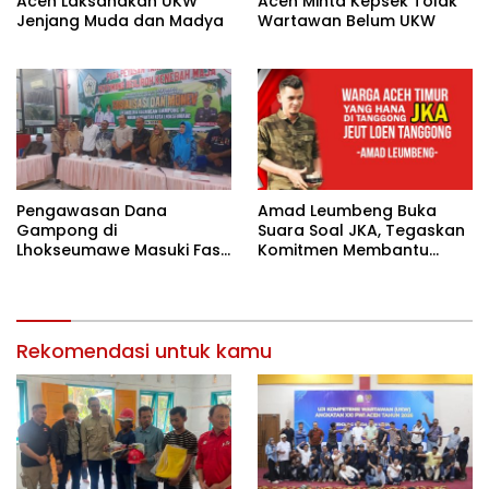
Aceh Minta Kepsek Tolak
Aceh Laksanakan UKW
Wartawan Belum UKW
Jenjang Muda dan Madya
Pengawasan Dana
Amad Leumbeng Buka
Gampong di
Suara Soal JKA, Tegaskan
Lhokseumawe Masuki Fase
Komitmen Membantu
Lebih Ketat
Masyarakat
Rekomendasi untuk kamu