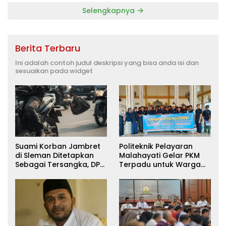
Selengkapnya
Berita Terbaru
Ini adalah contoh judul deskripsi yang bisa anda isi dan
sesuaikan pada widget
Suami Korban Jambret
Politeknik Pelayaran
di Sleman Ditetapkan
Malahayati Gelar PKM
Sebagai Tersangka, DPR
Terpadu untuk Warga
Turun Tangan Cari
Terdampak Banjir di
Keadilan
Pidie Jaya