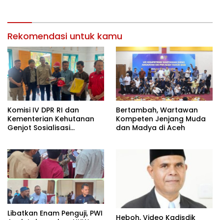
Rekomendasi untuk kamu
Komisi IV DPR RI dan
Bertambah, Wartawan
Kementerian Kehutanan
Kompeten Jenjang Muda
Genjot Sosialisasi
dan Madya di Aceh
Masyarakat Peduli Api di
Aceh Tamiang
Libatkan Enam Penguji, PWI
Heboh, Video Kadisdik