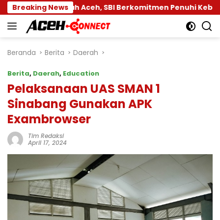
Langsung
emerintah Aceh, SBI Berkomitmen Penuhi Kebutuhan Seme
Breaking News
ke
konten
Beranda
Berita
Daerah
Berita
,
Daerah
,
Education
Pelaksanaan UAS SMAN 1
Sinabang Gunakan APK
Exambrowser
Tim Redaksi
April 17, 2024