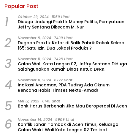
Popular Post
1
Oktober 29, 2024
11159 Lihat
Diduga Lindungi Praktik Money Politic, Pernyataan
Jeffry Sentana Dikecam M. Nur
2
November 8, 2024
7439 Lihat
Dugaan Praktik Kotor di Balik Pabrik Rokok Selera
165: Satu Izin, Dua Lokasi Produksi?
3
November 11, 2024
7428 Lihat
Calon Wali Kota Langsa 02, Jeffry Sentana Diduga
Salahgunakan Rumah Dinas Ketua DPRK
4
November 11, 2024
6722 Lihat
Indikasi Ancaman, PDA Tuding Ada Oknum
Rencana Habisi Timses Nektu-Amad!
5
Mei 12, 2023
6145 Lihat
Bank Harus Berbenah Jika Mau Beroperasi Di Aceh
6
November 14, 2024
5909 Lihat
Konflik Lahan Tambak di Aceh Timur, Keluarga
Calon Wakil Wali Kota Langsa 02 Terlibat