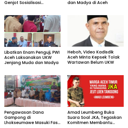
Genjot Sosialisasi
dan Madya di Aceh
Masyarakat Peduli Api di
Aceh Tamiang
Heboh, Video Kadisdik
Libatkan Enam Penguji, PWI
Aceh Minta Kepsek Tolak
Aceh Laksanakan UKW
Wartawan Belum UKW
Jenjang Muda dan Madya
Pengawasan Dana
Amad Leumbeng Buka
Gampong di
Suara Soal JKA, Tegaskan
Lhokseumawe Masuki Fase
Komitmen Membantu
Lebih Ketat
Masyarakat