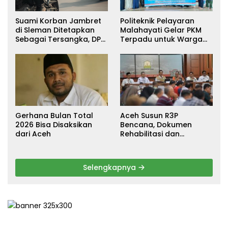
Suami Korban Jambret
Politeknik Pelayaran
di Sleman Ditetapkan
Malahayati Gelar PKM
Sebagai Tersangka, DPR
Terpadu untuk Warga
Turun Tangan Cari
Terdampak Banjir di
Keadilan
Pidie Jaya
Gerhana Bulan Total
Aceh Susun R3P
2026 Bisa Disaksikan
Bencana, Dokumen
dari Aceh
Rehabilitasi dan
Rekonstruksi Ditarget
Rampung Januari 2026
Selengkapnya