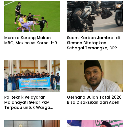
Mereka Kurang Makan
Suami Korban Jambret di
MBG, Mexico vs Korsel 1-0
Sleman Ditetapkan
Sebagai Tersangka, DPR
Turun Tangan Cari
Keadilan
Politeknik Pelayaran
Gerhana Bulan Total 2026
Malahayati Gelar PKM
Bisa Disaksikan dari Aceh
Terpadu untuk Warga
Terdampak Banjir di Pidie
Jaya