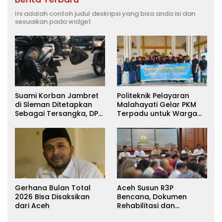
Ini adalah contoh judul deskripsi yang bisa anda isi dan
sesuaikan pada widget
Suami Korban Jambret
Politeknik Pelayaran
di Sleman Ditetapkan
Malahayati Gelar PKM
Sebagai Tersangka, DPR
Terpadu untuk Warga
Turun Tangan Cari
Terdampak Banjir di
Keadilan
Pidie Jaya
Gerhana Bulan Total
Aceh Susun R3P
2026 Bisa Disaksikan
Bencana, Dokumen
dari Aceh
Rehabilitasi dan
Rekonstruksi Ditarget