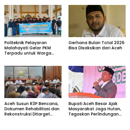
Keadilan
Politeknik Pelayaran
Gerhana Bulan Total 2026
Malahayati Gelar PKM
Bisa Disaksikan dari Aceh
Terpadu untuk Warga
Terdampak Banjir di Pidie
Jaya
Aceh Susun R3P Bencana,
Bupati Aceh Besar Ajak
Dokumen Rehabilitasi dan
Masyarakat Jaga Hutan,
Rekonstruksi Ditarget
Tegaskan Perlindungan
Rampung Januari 2026
Lingkungan Jadi PR
Bersama