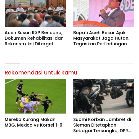
Aceh Susun R3P Bencana,
Bupati Aceh Besar Ajak
Dokumen Rehabilitasi dan
Masyarakat Jaga Hutan,
Rekonstruksi Ditarget
Tegaskan Perlindungan
Rampung Januari 2026
Lingkungan Jadi PR
Bersama
Rekomendasi untuk kamu
Mereka Kurang Makan
Suami Korban Jambret di
MBG, Mexico vs Korsel 1-0
Sleman Ditetapkan
Sebagai Tersangka, DPR
Turun Tangan Cari