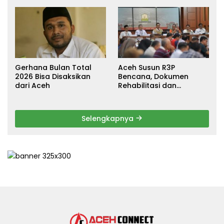
Turun Tangan Cari
Terdampak Banjir di
Keadilan
Pidie Jaya
Gerhana Bulan Total
Aceh Susun R3P
2026 Bisa Disaksikan
Bencana, Dokumen
dari Aceh
Rehabilitasi dan
Rekonstruksi Ditarget
Rampung Januari 2026
Selengkapnya