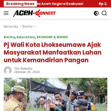
Langsung
r Banda Aceh Segera Evakuasi
Breaking News
Rp 2,5 Triliun Dan
ke
konten
Beranda
Berita
Berita
,
Education
,
EKONOMI & BISNIS
Pj Wali Kota Lhokseumawe Ajak
Masyarakat Manfaatkan Lahan
untuk Kemandirian Pangan
Tim Redaksi
Oktober 25, 2023