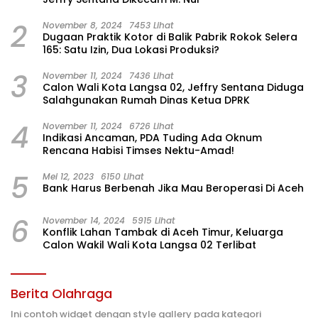
2
November 8, 2024
7453 Lihat
Dugaan Praktik Kotor di Balik Pabrik Rokok Selera
165: Satu Izin, Dua Lokasi Produksi?
3
November 11, 2024
7436 Lihat
Calon Wali Kota Langsa 02, Jeffry Sentana Diduga
Salahgunakan Rumah Dinas Ketua DPRK
4
November 11, 2024
6726 Lihat
Indikasi Ancaman, PDA Tuding Ada Oknum
Rencana Habisi Timses Nektu-Amad!
5
Mei 12, 2023
6150 Lihat
Bank Harus Berbenah Jika Mau Beroperasi Di Aceh
6
November 14, 2024
5915 Lihat
Konflik Lahan Tambak di Aceh Timur, Keluarga
Calon Wakil Wali Kota Langsa 02 Terlibat
Berita Olahraga
Ini contoh widget dengan style gallery pada kategori