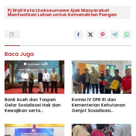
Pj Wali Kota Lhokseumawe Ajak Masyarakat
Manfaatkan Lahan untuk Kemandirian Pangan
Baca Juga
Bank Aceh dan Taspen
Komisi IV DPR RI dan
Gelar Sosialisasi Hak dan
Kementerian Kehutanan
Kewajiban serta
Genjot Sosialisasi
Wirausaha Pintar bagi PNS
Masyarakat Peduli Api di
Menjelang Pensiun
Aceh Tamiang