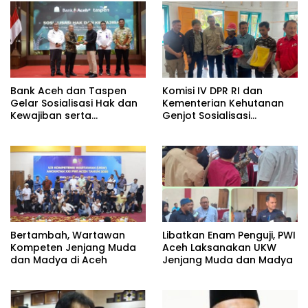
Bank Aceh dan Taspen
Komisi IV DPR RI dan
Gelar Sosialisasi Hak dan
Kementerian Kehutanan
Kewajiban serta
Genjot Sosialisasi
Wirausaha Pintar bagi PNS
Masyarakat Peduli Api di
Menjelang Pensiun
Aceh Tamiang
Bertambah, Wartawan
Libatkan Enam Penguji, PWI
Kompeten Jenjang Muda
Aceh Laksanakan UKW
dan Madya di Aceh
Jenjang Muda dan Madya