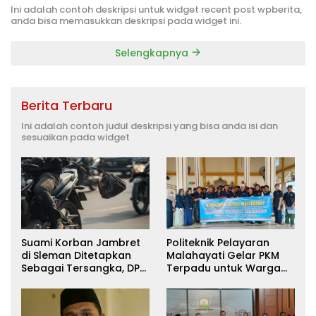
Ini adalah contoh deskripsi untuk widget recent post wpberita,
anda bisa memasukkan deskripsi pada widget ini.
Selengkapnya
Berita Terbaru
Ini adalah contoh judul deskripsi yang bisa anda isi dan
sesuaikan pada widget
Suami Korban Jambret
Politeknik Pelayaran
di Sleman Ditetapkan
Malahayati Gelar PKM
Sebagai Tersangka, DPR
Terpadu untuk Warga
Turun Tangan Cari
Terdampak Banjir di
Keadilan
Pidie Jaya