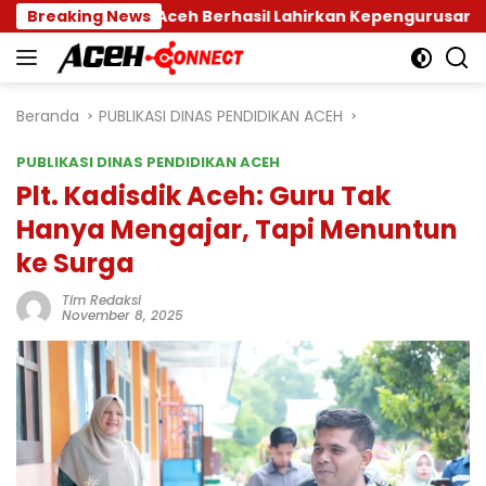
Langsung
ta Emas Aceh Berhasil Lahirkan Kepengurusan Baru
Breaking News
ke
konten
Beranda
PUBLIKASI DINAS PENDIDIKAN ACEH
PUBLIKASI DINAS PENDIDIKAN ACEH
Plt. Kadisdik Aceh: Guru Tak
Hanya Mengajar, Tapi Menuntun
ke Surga
Tim Redaksi
November 8, 2025