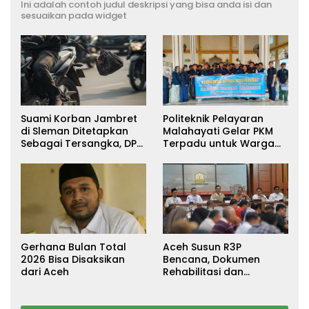
Ini adalah contoh judul deskripsi yang bisa anda isi dan
sesuaikan pada widget
Suami Korban Jambret
Politeknik Pelayaran
di Sleman Ditetapkan
Malahayati Gelar PKM
Sebagai Tersangka, DPR
Terpadu untuk Warga
Turun Tangan Cari
Terdampak Banjir di
Keadilan
Pidie Jaya
Aceh Susun R3P
Gerhana Bulan Total
Bencana, Dokumen
2026 Bisa Disaksikan
Rehabilitasi dan
dari Aceh
Rekonstruksi Ditarget
Rampung Januari 2026