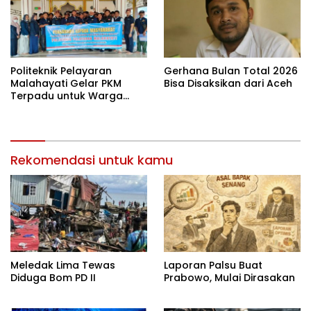
Politeknik Pelayaran
Gerhana Bulan Total 2026
Malahayati Gelar PKM
Bisa Disaksikan dari Aceh
Terpadu untuk Warga
Terdampak Banjir di Pidie
Jaya
Rekomendasi untuk kamu
Meledak Lima Tewas
Laporan Palsu Buat
Diduga Bom PD II
Prabowo, Mulai Dirasakan