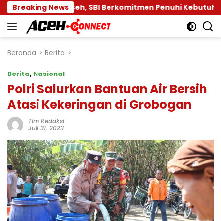
Langsung
tah Aceh, SBI Berkomitmen Penuhi Kebutuhan Semen di 
Breaking News
ke
konten
Beranda
Berita
Berita
,
Nasional
Polri Salurkan Bantuan Air Bersih
Atasi Kekeringan di Grobogan
Tim Redaksi
Juli 31, 2023