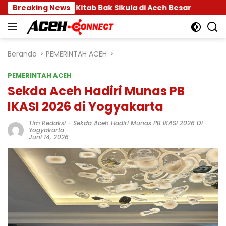
Langsung
 Beut Kitab Bak Sikula di Aceh Besar
Breaking News
Kak Na Promos
ke
konten
Beranda
PEMERINTAH ACEH
PEMERINTAH ACEH
Sekda Aceh Hadiri Munas PB
IKASI 2026 di Yogyakarta
Tim Redaksi
-
Sekda Aceh Hadiri Munas PB IKASI 2026 Di
Yogyakarta
Juni 14, 2026