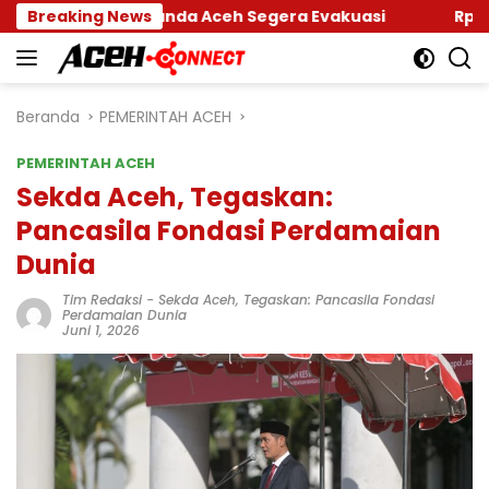
Langsung
ar Banda Aceh Segera Evakuasi
Breaking News
Rp 2,5 Triliun Da
ke
konten
Beranda
PEMERINTAH ACEH
PEMERINTAH ACEH
Sekda Aceh, Tegaskan:
Pancasila Fondasi Perdamaian
Dunia
Tim Redaksi
-
Sekda Aceh
,
Tegaskan: Pancasila Fondasi
Perdamaian Dunia
Juni 1, 2026