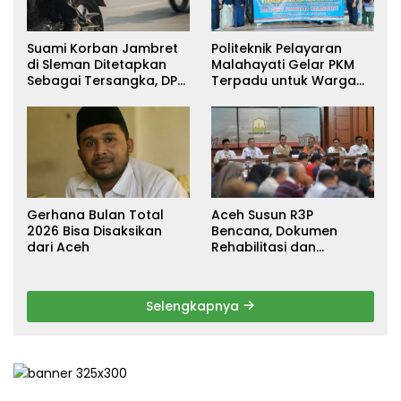
Suami Korban Jambret
Politeknik Pelayaran
di Sleman Ditetapkan
Malahayati Gelar PKM
Sebagai Tersangka, DPR
Terpadu untuk Warga
Turun Tangan Cari
Terdampak Banjir di
Keadilan
Pidie Jaya
Gerhana Bulan Total
Aceh Susun R3P
2026 Bisa Disaksikan
Bencana, Dokumen
dari Aceh
Rehabilitasi dan
Rekonstruksi Ditarget
Rampung Januari 2026
Selengkapnya