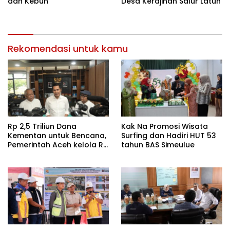
dan Kebun
Desa Kerajinan Salur Latun
Rekomendasi untuk kamu
Rp 2,5 Triliun Dana
Kak Na Promosi Wisata
Kementan untuk Bencana,
Surfing dan Hadiri HUT 53
Pemerintah Aceh kelola Rp
tahun BAS Simeulue
9,7 Miliar