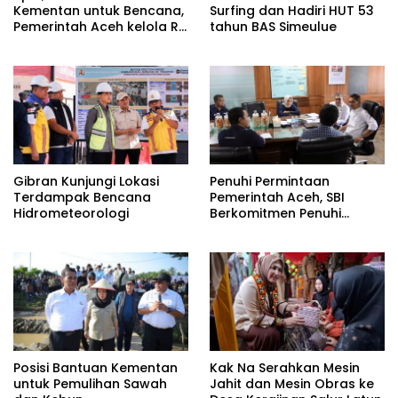
Kementan untuk Bencana,
Surfing dan Hadiri HUT 53
Pemerintah Aceh kelola Rp
tahun BAS Simeulue
9,7 Miliar
Gibran Kunjungi Lokasi
Penuhi Permintaan
Terdampak Bencana
Pemerintah Aceh, SBI
Hidrometeorologi
Berkomitmen Penuhi
Kebutuhan Semen di Aceh
Posisi Bantuan Kementan
Kak Na Serahkan Mesin
untuk Pemulihan Sawah
Jahit dan Mesin Obras ke