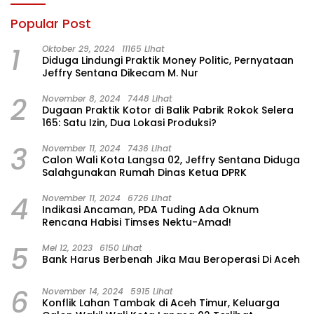
Popular Post
1
Oktober 29, 2024
11165 Lihat
Diduga Lindungi Praktik Money Politic, Pernyataan
Jeffry Sentana Dikecam M. Nur
2
November 8, 2024
7448 Lihat
Dugaan Praktik Kotor di Balik Pabrik Rokok Selera
165: Satu Izin, Dua Lokasi Produksi?
3
November 11, 2024
7436 Lihat
Calon Wali Kota Langsa 02, Jeffry Sentana Diduga
Salahgunakan Rumah Dinas Ketua DPRK
4
November 11, 2024
6726 Lihat
Indikasi Ancaman, PDA Tuding Ada Oknum
Rencana Habisi Timses Nektu-Amad!
5
Mei 12, 2023
6150 Lihat
Bank Harus Berbenah Jika Mau Beroperasi Di Aceh
6
November 14, 2024
5915 Lihat
Konflik Lahan Tambak di Aceh Timur, Keluarga