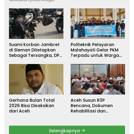
Suami Korban Jambret
Politeknik Pelayaran
di Sleman Ditetapkan
Malahayati Gelar PKM
Sebagai Tersangka, DPR
Terpadu untuk Warga
Turun Tangan Cari
Terdampak Banjir di
Keadilan
Pidie Jaya
Gerhana Bulan Total
Aceh Susun R3P
2026 Bisa Disaksikan
Bencana, Dokumen
dari Aceh
Rehabilitasi dan
Rekonstruksi Ditarget
Rampung Januari 2026
Selengkapnya