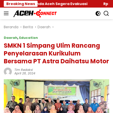
Langsung
ar Banda Aceh Segera Evakuasi
Breaking News
Rp 2,5 Triliun Da
ke
konten
Beranda
Berita
Daerah
Daerah
,
Education
SMKN 1 Simpang Ulim Rancang
Penyelarasan Kurikulum
Bersama PT Astra Daihatsu Motor
Tim Redaksi
April 28, 2024