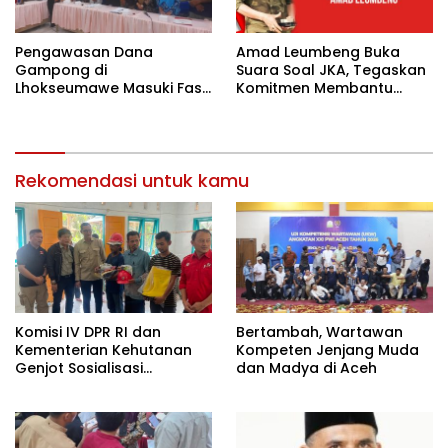
Pengawasan Dana
Amad Leumbeng Buka
Gampong di
Suara Soal JKA, Tegaskan
Lhokseumawe Masuki Fase
Komitmen Membantu
Lebih Ketat
Masyarakat
Rekomendasi untuk kamu
Komisi IV DPR RI dan
Bertambah, Wartawan
Kementerian Kehutanan
Kompeten Jenjang Muda
Genjot Sosialisasi
dan Madya di Aceh
Masyarakat Peduli Api di
Aceh Tamiang