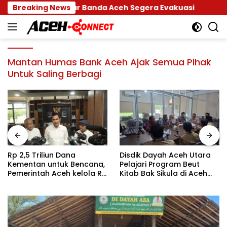
Langsung
ga, Damkar Banda Aceh Segera Evakuasi
Breaking News
Rp 2,5 T
ke
konten
Mantan Humas Bank Aceh Ajak Semua Pihak
Untuk Saling Berbagi
Rp 2,5 Triliun Dana
Disdik Dayah Aceh Utara
Kementan untuk Bencana,
Pelajari Program Beut
Pemerintah Aceh kelola Rp
Kitab Bak Sikula di Aceh
9,7 Miliar
Besar