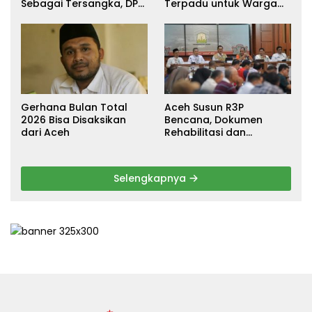
Sebagai Tersangka, DPR
Terpadu untuk Warga
Turun Tangan Cari
Terdampak Banjir di
Keadilan
Pidie Jaya
Gerhana Bulan Total
Aceh Susun R3P
2026 Bisa Disaksikan
Bencana, Dokumen
dari Aceh
Rehabilitasi dan
Rekonstruksi Ditarget
Rampung Januari 2026
Selengkapnya