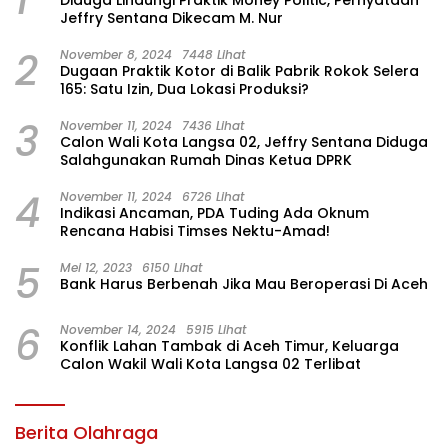
1
Diduga Lindungi Praktik Money Politic, Pernyataan
Jeffry Sentana Dikecam M. Nur
2
November 8, 2024
7448 Lihat
Dugaan Praktik Kotor di Balik Pabrik Rokok Selera
165: Satu Izin, Dua Lokasi Produksi?
3
November 11, 2024
7436 Lihat
Calon Wali Kota Langsa 02, Jeffry Sentana Diduga
Salahgunakan Rumah Dinas Ketua DPRK
4
November 11, 2024
6726 Lihat
Indikasi Ancaman, PDA Tuding Ada Oknum
Rencana Habisi Timses Nektu-Amad!
5
Mei 12, 2023
6150 Lihat
Bank Harus Berbenah Jika Mau Beroperasi Di Aceh
6
November 14, 2024
5915 Lihat
Konflik Lahan Tambak di Aceh Timur, Keluarga
Calon Wakil Wali Kota Langsa 02 Terlibat
Berita Olahraga