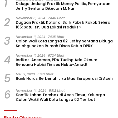
1
Diduga Lindungi Praktik Money Politic, Pernyataan
Jeffry Sentana Dikecam M. Nur
2
November 8, 2024
7446 Lihat
Dugaan Praktik Kotor di Balik Pabrik Rokok Selera
165: Satu Izin, Dua Lokasi Produksi?
3
November 11, 2024
7435 Lihat
Calon Wali Kota Langsa 02, Jeffry Sentana Diduga
Salahgunakan Rumah Dinas Ketua DPRK
4
November 11, 2024
6724 Lihat
Indikasi Ancaman, PDA Tuding Ada Oknum
Rencana Habisi Timses Nektu-Amad!
5
Mei 12, 2023
6148 Lihat
Bank Harus Berbenah Jika Mau Beroperasi Di Aceh
6
November 14, 2024
5912 Lihat
Konflik Lahan Tambak di Aceh Timur, Keluarga
Calon Wakil Wali Kota Langsa 02 Terlibat
Berita Olahraga