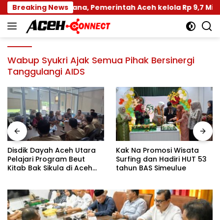
Langsung
untuk Bencana, Pemerintah Aceh kelola Rp 9,7 Miliar
Breaking News
ke
konten
Wabup Syukri Ajak Semua Pihak Bersinergi
Tanggulangi AIDS
Disdik Dayah Aceh Utara
Kak Na Promosi Wisata
Pelajari Program Beut
Surfing dan Hadiri HUT 53
Kitab Bak Sikula di Aceh
tahun BAS Simeulue
Besar