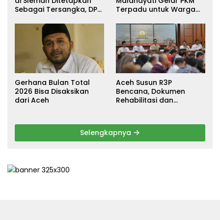
di Sleman Ditetapkan
Malahayati Gelar PKM
Sebagai Tersangka, DPR
Terpadu untuk Warga
Turun Tangan Cari
Terdampak Banjir di
Keadilan
Pidie Jaya
Gerhana Bulan Total
Aceh Susun R3P
2026 Bisa Disaksikan
Bencana, Dokumen
dari Aceh
Rehabilitasi dan
Rekonstruksi Ditarget
Rampung Januari 2026
Selengkapnya