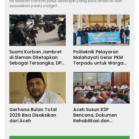
Ini adalah contoh judul deskripsi yang bisa anda isi dan
sesuaikan pada widget
Suami Korban Jambret
Politeknik Pelayaran
di Sleman Ditetapkan
Malahayati Gelar PKM
Sebagai Tersangka, DPR
Terpadu untuk Warga
Turun Tangan Cari
Terdampak Banjir di
Keadilan
Pidie Jaya
Gerhana Bulan Total
Aceh Susun R3P
2026 Bisa Disaksikan
Bencana, Dokumen
dari Aceh
Rehabilitasi dan
Rekonstruksi Ditarget
Rampung Januari 2026