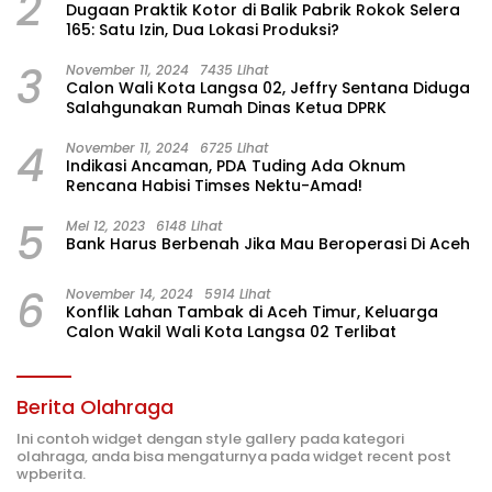
2
Dugaan Praktik Kotor di Balik Pabrik Rokok Selera
165: Satu Izin, Dua Lokasi Produksi?
3
November 11, 2024
7435 Lihat
Calon Wali Kota Langsa 02, Jeffry Sentana Diduga
Salahgunakan Rumah Dinas Ketua DPRK
4
November 11, 2024
6725 Lihat
Indikasi Ancaman, PDA Tuding Ada Oknum
Rencana Habisi Timses Nektu-Amad!
5
Mei 12, 2023
6148 Lihat
Bank Harus Berbenah Jika Mau Beroperasi Di Aceh
6
November 14, 2024
5914 Lihat
Konflik Lahan Tambak di Aceh Timur, Keluarga
Calon Wakil Wali Kota Langsa 02 Terlibat
Berita Olahraga
Ini contoh widget dengan style gallery pada kategori
olahraga, anda bisa mengaturnya pada widget recent post
wpberita.