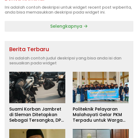
Ini adalah contoh deskripsi untuk widget recent post wpberita,
anda bisa memasukkan deskripsi pada widget ini.
Selengkapnya
Berita Terbaru
Ini adalah contoh judul deskripsi yang bisa anda isi dan
sesuaikan pada widget
Suami Korban Jambret
Politeknik Pelayaran
di Sleman Ditetapkan
Malahayati Gelar PKM
Sebagai Tersangka, DPR
Terpadu untuk Warga
Turun Tangan Cari
Terdampak Banjir di
Keadilan
Pidie Jaya