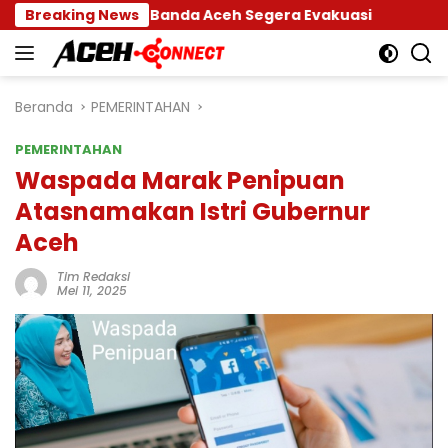
Langsung
amkar Banda Aceh Segera Evakuasi
Breaking News
Rp 2,5 Triliu
ke
konten
Beranda
PEMERINTAHAN
PEMERINTAHAN
Waspada Marak Penipuan
Atasnamakan Istri Gubernur
Aceh
Tim Redaksi
Mei 11, 2025