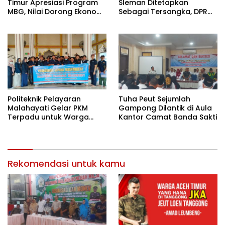
Timur Apresiasi Program
Sleman Ditetapkan
MBG, Nilai Dorong Ekonomi
Sebagai Tersangka, DPR
Desa dan Buka Lapangan
Turun Tangan Cari
Kerja
Keadilan
Politeknik Pelayaran
Tuha Peut Sejumlah
Malahayati Gelar PKM
Gampong Dilantik di Aula
Terpadu untuk Warga
Kantor Camat Banda Sakti
Terdampak Banjir di Pidie
Jaya
Rekomendasi untuk kamu