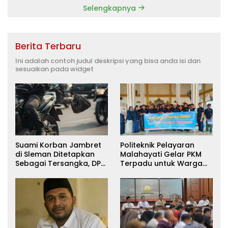
Selengkapnya
Berita Terbaru
Ini adalah contoh judul deskripsi yang bisa anda isi dan
sesuaikan pada widget
Suami Korban Jambret
Politeknik Pelayaran
di Sleman Ditetapkan
Malahayati Gelar PKM
Sebagai Tersangka, DPR
Terpadu untuk Warga
Turun Tangan Cari
Terdampak Banjir di
Keadilan
Pidie Jaya