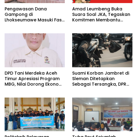
Pengawasan Dana
Amad Leumbeng Buka
Gampong di
Suara Soal JKA, Tegaskan
Lhokseumawe Masuki Fase
Komitmen Membantu
Lebih Ketat
Masyarakat
DPD Tani Merdeka Aceh
Suami Korban Jambret di
Timur Apresiasi Program
Sleman Ditetapkan
MBG, Nilai Dorong Ekonomi
Sebagai Tersangka, DPR
Desa dan Buka Lapangan
Turun Tangan Cari
Kerja
Keadilan