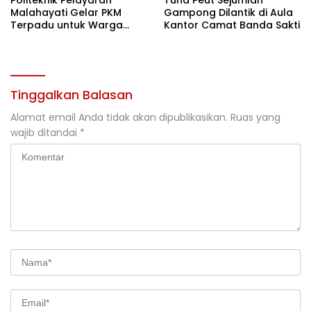
Politeknik Pelayaran
Tuha Peut Sejumlah
Malahayati Gelar PKM
Gampong Dilantik di Aula
Terpadu untuk Warga
Kantor Camat Banda Sakti
Terdampak Banjir di Pidie
Jaya
Tinggalkan Balasan
Alamat email Anda tidak akan dipublikasikan.
Ruas yang
wajib ditandai
*