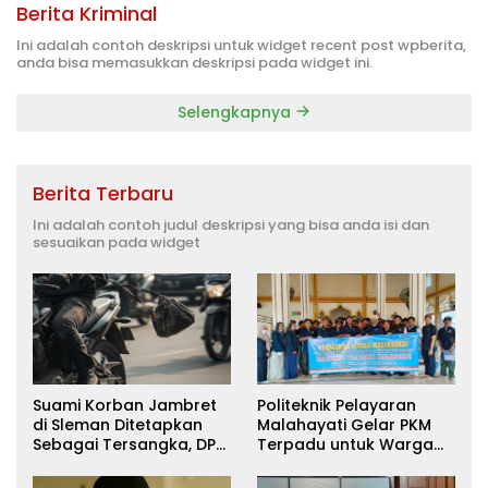
Berita Kriminal
Ini adalah contoh deskripsi untuk widget recent post wpberita,
anda bisa memasukkan deskripsi pada widget ini.
Selengkapnya
Berita Terbaru
Ini adalah contoh judul deskripsi yang bisa anda isi dan
sesuaikan pada widget
Suami Korban Jambret
Politeknik Pelayaran
di Sleman Ditetapkan
Malahayati Gelar PKM
Sebagai Tersangka, DPR
Terpadu untuk Warga
Turun Tangan Cari
Terdampak Banjir di
Keadilan
Pidie Jaya