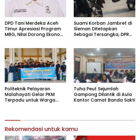
DPD Tani Merdeka Aceh
Suami Korban Jambret di
Timur Apresiasi Program
Sleman Ditetapkan
MBG, Nilai Dorong Ekonomi
Sebagai Tersangka, DPR
Desa dan Buka Lapangan
Turun Tangan Cari
Kerja
Keadilan
Politeknik Pelayaran
Tuha Peut Sejumlah
Malahayati Gelar PKM
Gampong Dilantik di Aula
Terpadu untuk Warga
Kantor Camat Banda Sakti
Terdampak Banjir di Pidie
Jaya
Rekomendasi untuk kamu