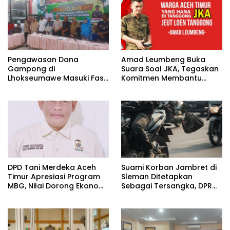
Pengawasan Dana
Amad Leumbeng Buka
Gampong di
Suara Soal JKA, Tegaskan
Lhokseumawe Masuki Fase
Komitmen Membantu
Lebih Ketat
Masyarakat
DPD Tani Merdeka Aceh
Suami Korban Jambret di
Timur Apresiasi Program
Sleman Ditetapkan
MBG, Nilai Dorong Ekonomi
Sebagai Tersangka, DPR
Desa dan Buka Lapangan
Turun Tangan Cari
Kerja
Keadilan