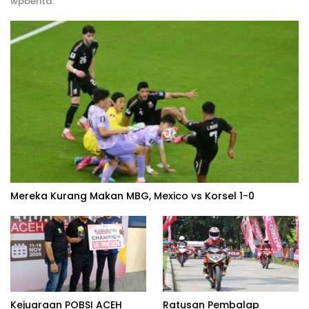
wpberita.
Mereka Kurang Makan MBG, Mexico vs Korsel 1-0
Kejuaraan POBSI ACEH
Ratusan Pembalap