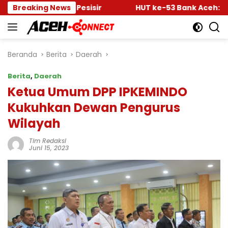
Langsung
lihan Pesisir
Breaking News
HUT ke-53 Bank Aceh: Momentum M
ke
konten
Beranda
Berita
Daerah
Berita
,
Daerah
Ketua Umum DPP IPKEMINDO
Kukuhkan Dewan Pengurus
Wilayah
Tim Redaksi
Juni 15, 2023