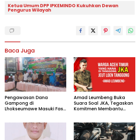
Ketua Umum DPP IPKEMINDO Kukuhkan Dewan
Pengurus Wilayah
Baca Juga
Pengawasan Dana
Amad Leumbeng Buka
Gampong di
Suara Soal JKA, Tegaskan
Lhokseumawe Masuki Fase
Komitmen Membantu
Lebih Ketat
Masyarakat