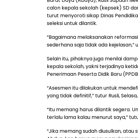
Barat Daya (Abdya), Rusli Sapaan Il
calon kepala sekolah (kepsek) SD dan
turut menyoroti sikap Dinas Pendidi
seleksi untuk dilantik.
“Bagaimana melaksanakan reformasi 
sederhana saja tidak ada kejelasan,” uj
Selain itu, pihaknya juga menilai da
kepala sekolah, yakni terjadinya ke
Penerimaan Peserta Didik Baru (PPDB
“Asesmen itu dilakukan untuk mendefin
yang tidak definitif,” tutur Rusli, Selasa
“Itu memang harus dilantik segera. Unt
terlalu lama kalau menurut saya,” tut
“Jika memang sudah diusulkan, atau s