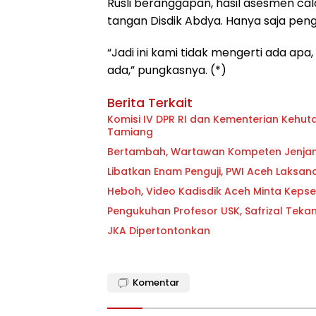
Rusli beranggapan, hasil asesmen cal
tangan Disdik Abdya. Hanya saja pen
“Jadi ini kami tidak mengerti ada apa,
ada,” pungkasnya. (*)
Berita Terkait
Komisi IV DPR RI dan Kementerian Kehuta
Tamiang
Bertambah, Wartawan Kompeten Jenja
Libatkan Enam Penguji, PWI Aceh Laks
Heboh, Video Kadisdik Aceh Minta Kep
Pengukuhan Profesor USK, Safrizal Teka
JKA Dipertontonkan
Komentar