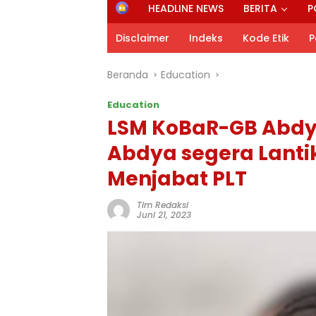
H
HEADLINE NEWS
BERITA
P
o
m
Disclaimer
Indeks
Kode Etik
P
e
Beranda
Education
Education
LSM KoBaR-GB Abdya
Abdya segera Lanti
Menjabat PLT
Tim Redaksi
Juni 21, 2023