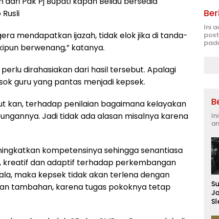
dari Pak Pj Bupati kapan Beliau bersedia
Ber
Rusli
Ini 
gera mendapatkan ijazah, tidak elok jika di tanda-
post
pada
skipun berwenang,” katanya.
perlu dirahasiakan dari hasil tersebut. Apalagi
 sosok guru yang pantas menjadi kepsek.
B
ut kan, terhadap penilaian bagaimana kelayakan
itungannya. Jadi tidak ada alasan misalnya karena
In
an
meningkatkan kompetensinya sehingga senantiasa
, kreatif dan adaptif terhadap perkembangan
ala, maka kepsek tidak akan terlena dengan
S
atan tambahan, karena tugas pokoknya tetap
J
S
D