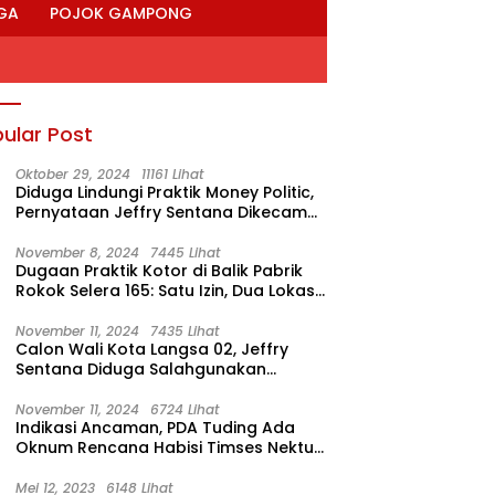
GA
POJOK GAMPONG
ular Post
Oktober 29, 2024
11161 Lihat
Diduga Lindungi Praktik Money Politic,
Pernyataan Jeffry Sentana Dikecam
M. Nur
November 8, 2024
7445 Lihat
Dugaan Praktik Kotor di Balik Pabrik
Rokok Selera 165: Satu Izin, Dua Lokasi
Produksi?
November 11, 2024
7435 Lihat
Calon Wali Kota Langsa 02, Jeffry
Sentana Diduga Salahgunakan
Rumah Dinas Ketua DPRK
November 11, 2024
6724 Lihat
Indikasi Ancaman, PDA Tuding Ada
Oknum Rencana Habisi Timses Nektu-
Amad!
Mei 12, 2023
6148 Lihat