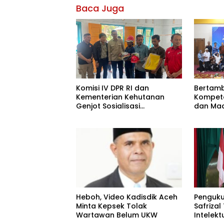
Baca Juga
Komisi IV DPR RI dan
Bertam
Kementerian Kehutanan
Kompet
Genjot Sosialisasi
dan Mad
Masyarakat Peduli Api di
Aceh Tamiang
Heboh, Video Kadisdik Aceh
Penguku
Minta Kepsek Tolak
Safriza
Wartawan Belum UKW
Intelekt