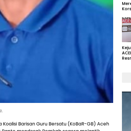
Mer
Kors
Kej
ACE
Res
a.
a Koalisi Barisan Guru Bersatu (KoBaR-GB) Aceh