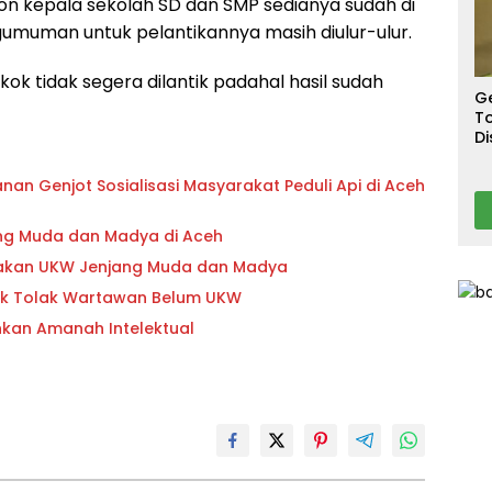
S
on kepala sekolah SD dan SMP sedianya sudah di
T
gumuman untuk pelantikannya masih diulur-ulur.
T
Ca
 kok tidak segera dilantik padahal hasil sudah
G
To
Di
A
nan Genjot Sosialisasi Masyarakat Peduli Api di Aceh
ng Muda dan Madya di Aceh
anakan UKW Jenjang Muda dan Madya
sek Tolak Wartawan Belum UKW
nkan Amanah Intelektual