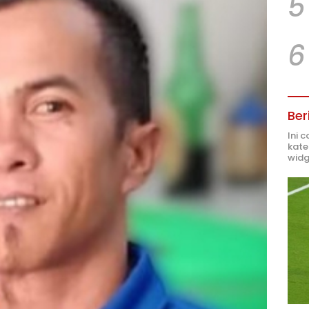
5
6
Ber
Ini 
kate
widg