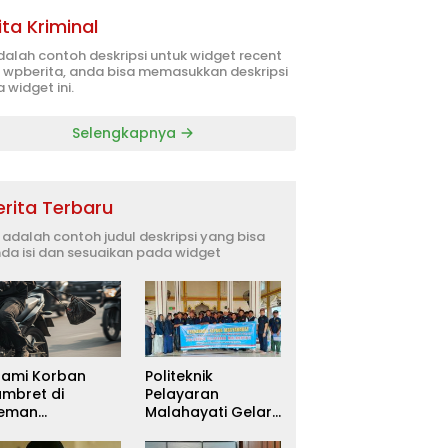
ita Kriminal
adalah contoh deskripsi untuk widget recent
 wpberita, anda bisa memasukkan deskripsi
 widget ini.
Selengkapnya
erita Terbaru
i adalah contoh judul deskripsi yang bisa
da isi dan sesuaikan pada widget
uami Korban
Politeknik
ambret di
Pelayaran
leman
Malahayati Gelar
itetapkan
PKM Terpadu