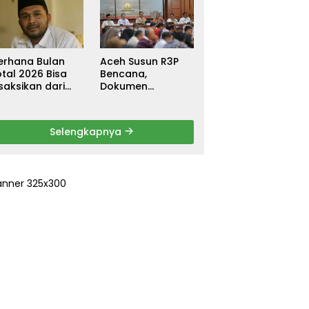
ebagai
untuk Warga
ersangka, DPR
Terdampak Banjir
urun Tangan
di Pidie Jaya
ri Keadilan
erhana Bulan
Aceh Susun R3P
tal 2026 Bisa
Bencana,
saksikan dari
Dokumen
ceh
Rehabilitasi dan
Rekonstruksi
Ditarget Rampung
Selengkapnya
Januari 2026