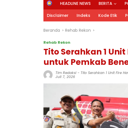
H
HEADLINE NEWS
BERITA
P
o
m
Disclaimer
Indeks
Kode Etik
P
e
Beranda
Rehab Rekon
Rehab Rekon
Tito Serahkan 1 Unit
untuk Pemkab Bene
Tim Redaksi
-
Tito Serahkan 1 Unit Fire 
Juli 7, 2026