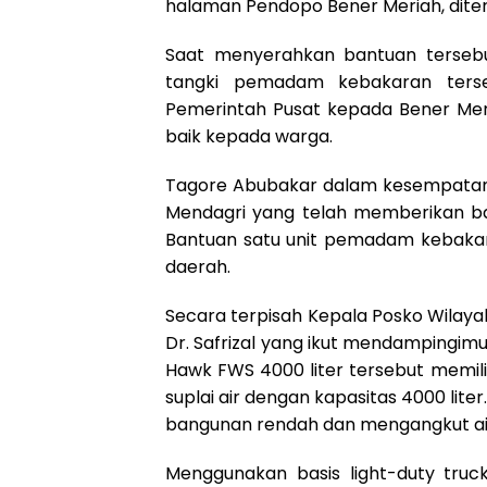
halaman Pendopo Bener Meriah, diter
Saat menyerahkan bantuan tersebu
tangki pemadam kebakaran ters
Pemerintah Pusat kepada Bener Mer
baik kepada warga.
Tagore Abubakar dalam kesempatan
Mendagri yang telah memberikan ba
Bantuan satu unit pemadam kebakara
daerah.
Secara terpisah Kepala Posko Wilaya
Dr. Safrizal yang ikut mendampingi
Hawk FWS 4000 liter tersebut memili
suplai air dengan kapasitas 4000 l
bangunan rendah dan mengangkut air
Menggunakan basis light-duty truc