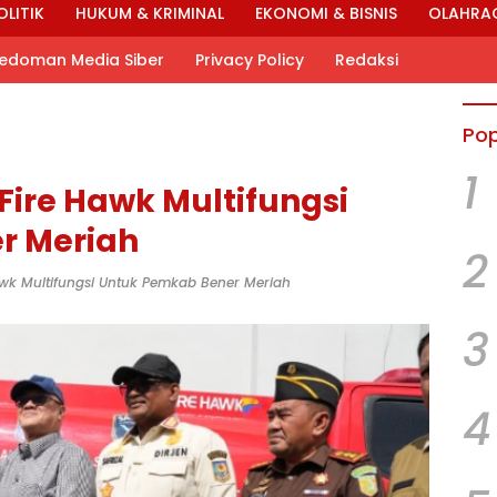
OLITIK
HUKUM & KRIMINAL
EKONOMI & BISNIS
OLAHRA
edoman Media Siber
Privacy Policy
Redaksi
Pop
1
 Fire Hawk Multifungsi
r Meriah
2
Hawk Multifungsi Untuk Pemkab Bener Meriah
3
4