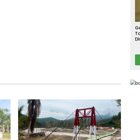
S
ajurit TNI
Hidrometeorologi Sumatra
T
T
Ca
G
To
Di
A