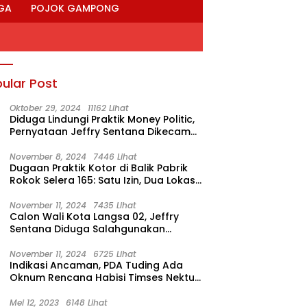
GA
POJOK GAMPONG
ular Post
Oktober 29, 2024
11162 Lihat
Diduga Lindungi Praktik Money Politic,
Pernyataan Jeffry Sentana Dikecam
M. Nur
November 8, 2024
7446 Lihat
Dugaan Praktik Kotor di Balik Pabrik
Rokok Selera 165: Satu Izin, Dua Lokasi
Produksi?
November 11, 2024
7435 Lihat
Calon Wali Kota Langsa 02, Jeffry
Sentana Diduga Salahgunakan
Rumah Dinas Ketua DPRK
November 11, 2024
6725 Lihat
Indikasi Ancaman, PDA Tuding Ada
Oknum Rencana Habisi Timses Nektu-
Amad!
Mei 12, 2023
6148 Lihat