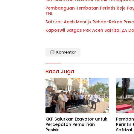
Pembanguan Jembatan Perintis Reje Payu
TNI
Safrizal: Aceh Menuju Rehab-Rekon Pa
Kaposwil Satgas PRR Aceh Safrizal ZA 
Komentar
Baca Juga
KKP Salurkan Exavator untuk
Pemban
Percepatan Pemulihan
Perintis
Pesisir
Safriza