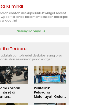
ita Kriminal
adalah contoh deskripsi untuk widget recent
 wpberita, anda bisa memasukkan deskripsi
 widget ini.
Selengkapnya
erita Terbaru
i adalah contoh judul deskripsi yang bisa
da isi dan sesuaikan pada widget
uami Korban
Politeknik
ambret di
Pelayaran
leman
Malahayati Gelar
itetapkan
PKM Terpadu