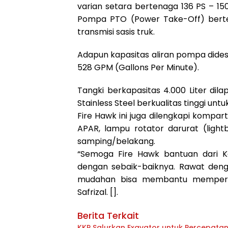
varian setara bertenaga 136 PS – 1
Pompa PTO (Power Take-Off) berten
transmisi sasis truk.
Adapun kapasitas aliran pompa dides
528 GPM (Gallons Per Minute).
Tangki berkapasitas 4.000 Liter dilap
Stainless Steel berkualitas tinggi un
Fire Hawk ini juga dilengkapi kompa
APAR, lampu rotator darurat (lightb
samping/belakang.
“Semoga Fire Hawk bantuan dari K
dengan sebaik-baiknya. Rawat den
mudahan bisa membantu mempermu
Safrizal. [].
Berita Terkait
KKP Salurkan Exavator untuk Percepatan