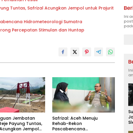
Ber
ng Tuntas, Safrizal Acungkan Jempol untuk Prajurit
Ini 
post
scabencana Hidrometeorologi Sumatra
pada
Dorong Percepatan Stimulan dan Huntap
B
In
an
S
J
guan Jembatan
Safrizal: Aceh Menuju
S
 Reje Payung Tuntas,
Rehab-Rekon
D
l Acungkan Jempol
Pascabencana