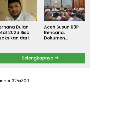
ebagai
untuk Warga
ersangka, DPR
Terdampak Banjir
urun Tangan
di Pidie Jaya
ri Keadilan
erhana Bulan
Aceh Susun R3P
tal 2026 Bisa
Bencana,
saksikan dari
Dokumen
ceh
Rehabilitasi dan
Rekonstruksi
Ditarget Rampung
Selengkapnya
Januari 2026