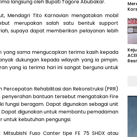
ima langsung oleh Bupati Tagore Abubakar.
Mer
Kors
t, Mendagri Tito Karnavian mengatakan mobil
ebut merupakan salah satu bentuk support
iah, supaya dapat memberikan pelayanan lebih
Kej
 yang sama mengucapkan terima kasih kepada
ACE
nyak dukungan kepada wilayah yang ia pimpin.
Res
n yang ia terima hari ini sangat berguna untuk
h Percepatan Rehabilitasi dan Rekonstruksi (PRR)
mu penyerahan bantuan tersebut mengatakan Fire
ki fungsi beragam. Dapat digunakan sebagai unit
iter. Dapat digunakan untuk membantu pemadaman
 untuk kebutuhan pengungsi.
k Mitsubishi Fuso Canter tipe FE 75 SHDX atau