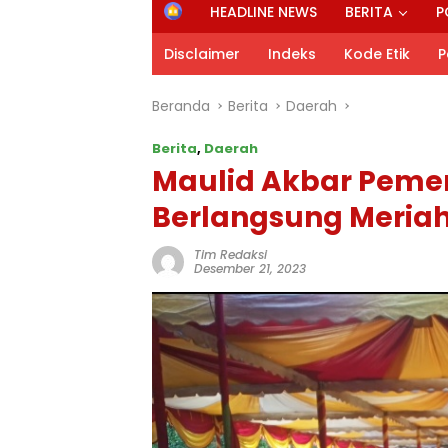
H
HEADLINE NEWS
BERITA
P
o
m
Disclaimer
Indeks
Kode Etik
P
e
Beranda
Berita
Daerah
Berita
,
Daerah
Maulid Akbar Pemer
Berlangsung Meria
Tim Redaksi
Desember 21, 2023