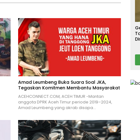
S
T
T
Ca
G
To
Di
A
Amad Leumbeng Buka Suara Soal JKA,
Tegaskan Komitmen Membantu Masyarakat
ACEHCONNECT.COM, ACEH TIMUR -Mantan
anggota DPRK Aceh Timur periode 2019–2024,
Amad Leumbeng yang akrab disapa…