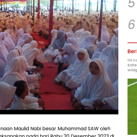
5
6
Ber
Ini 
kate
widg
anaan Maulid Nabi besar Muhammad SAW oleh
laksanakan pada hari Rabu 20 Desember 2023 di