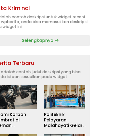
ita Kriminal
adalah contoh deskripsi untuk widget recent
 wpberita, anda bisa memasukkan deskripsi
 widget ini.
Selengkapnya
erita Terbaru
i adalah contoh judul deskripsi yang bisa
da isi dan sesuaikan pada widget
uami Korban
Politeknik
ambret di
Pelayaran
leman
Malahayati Gelar
itetapkan
PKM Terpadu