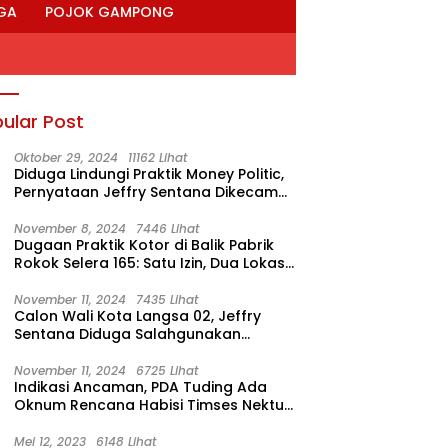
GA
POJOK GAMPONG
ular Post
Oktober 29, 2024
11162 Lihat
Diduga Lindungi Praktik Money Politic,
Pernyataan Jeffry Sentana Dikecam
M. Nur
November 8, 2024
7446 Lihat
Dugaan Praktik Kotor di Balik Pabrik
Rokok Selera 165: Satu Izin, Dua Lokasi
Produksi?
November 11, 2024
7435 Lihat
Calon Wali Kota Langsa 02, Jeffry
Sentana Diduga Salahgunakan
Rumah Dinas Ketua DPRK
November 11, 2024
6725 Lihat
Indikasi Ancaman, PDA Tuding Ada
Oknum Rencana Habisi Timses Nektu-
Amad!
Mei 12, 2023
6148 Lihat