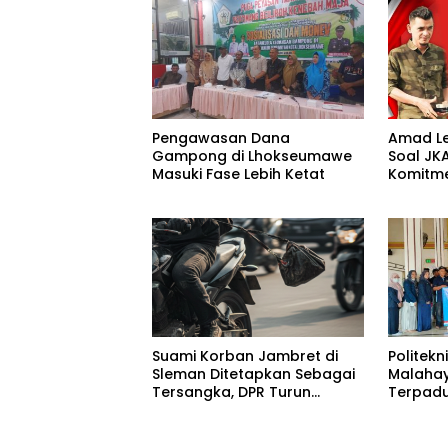
Pengawasan Dana
Amad L
Gampong di Lhokseumawe
Soal JK
Masuki Fase Lebih Ketat
Komitm
Masyar
Suami Korban Jambret di
Politekn
Sleman Ditetapkan Sebagai
Malahay
Tersangka, DPR Turun
Terpadu
Tangan Cari Keadilan
Terdampa
Jaya