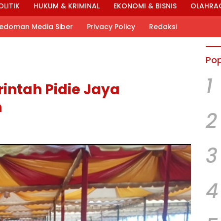
OLITIK
HUKUM & KRIMINAL
EKONOMI & BISNIS
OLAHRA
edoman Media Siber
Privacy Policy
Redaksi
Pop
1
intah Pidie Jaya
h
2
3
4