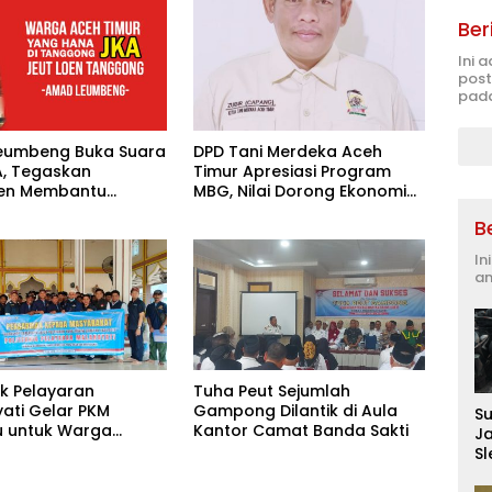
Ber
Ini 
post
pada
eumbeng Buka Suara
DPD Tani Merdeka Aceh
A, Tegaskan
Timur Apresiasi Program
en Membantu
MBG, Nilai Dorong Ekonomi
akat
Desa dan Buka Lapangan
B
Kerja
In
an
ik Pelayaran
Tuha Peut Sejumlah
ati Gelar PKM
Gampong Dilantik di Aula
S
 untuk Warga
Kantor Camat Banda Sakti
J
k Banjir di Pidie
S
D