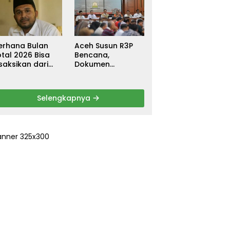
ebagai
untuk Warga
ersangka, DPR
Terdampak Banjir
urun Tangan
di Pidie Jaya
ri Keadilan
erhana Bulan
Aceh Susun R3P
tal 2026 Bisa
Bencana,
saksikan dari
Dokumen
ceh
Rehabilitasi dan
Rekonstruksi
Ditarget Rampung
Selengkapnya
Januari 2026