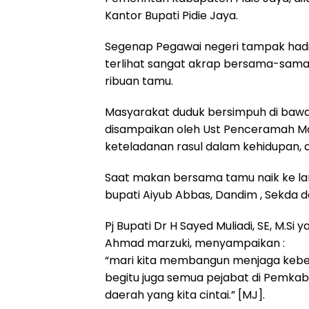
Kantor Bupati Pidie Jaya.
Segenap Pegawai negeri tampak hadi
terlihat sangat akrap bersama-sam
ribuan tamu.
Masyarakat duduk bersimpuh di bawa
disampaikan oleh Ust Penceramah Mas
keteladanan rasul dalam kehidupan,
Saat makan bersama tamu naik ke l
bupati Aiyub Abbas, Dandim , Sekda d
Pj Bupati Dr H Sayed Muliadi, SE, M.Si 
Ahmad marzuki, menyampaikan :
“mari kita membangun menjaga kebers
begitu juga semua pejabat di Pemkab
daerah yang kita cintai.” [MJ].