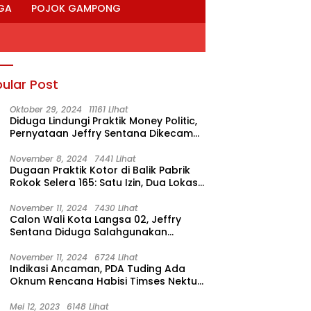
GA
POJOK GAMPONG
ular Post
Oktober 29, 2024
11161 Lihat
Diduga Lindungi Praktik Money Politic,
Pernyataan Jeffry Sentana Dikecam
M. Nur
November 8, 2024
7441 Lihat
Dugaan Praktik Kotor di Balik Pabrik
Rokok Selera 165: Satu Izin, Dua Lokasi
Produksi?
November 11, 2024
7430 Lihat
Calon Wali Kota Langsa 02, Jeffry
Sentana Diduga Salahgunakan
Rumah Dinas Ketua DPRK
November 11, 2024
6724 Lihat
Indikasi Ancaman, PDA Tuding Ada
Oknum Rencana Habisi Timses Nektu-
Amad!
Mei 12, 2023
6148 Lihat