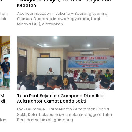
Keadilan
Tani
Acehconnect.com | Jakarta – Seorang suami di
ubir
Sleman, Daerah Istimewa Yogyakarta, Hogi
Minaya (43), ditetapkan…
KM
Tuha Peut Sejumlah Gampong Dilantik di
 di
Aula Kantor Camat Banda Sakti
Lhokseumawe – Pemerintah Kecamatan Banda
Sakti, Kota Lhokseumawe, melantik anggota Tuha
tan
Peut dari sejumlah gampong…