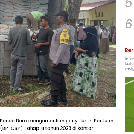
5
6
Ber
Ini 
kate
widg
 Banda Baro mengamankan penyaluran Bantuan
P-CBP) Tahap III tahun 2023 di kantor