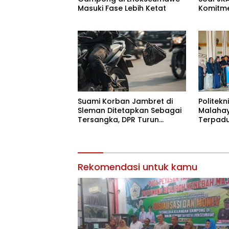
Masuki Fase Lebih Ketat
Komitm
Masyar
Suami Korban Jambret di
Politekn
Sleman Ditetapkan Sebagai
Malahay
Tersangka, DPR Turun
Terpadu
Tangan Cari Keadilan
Terdampa
Jaya
Rekomendasi untuk kamu