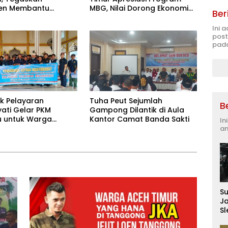
en Membantu
MBG, Nilai Dorong Ekonomi
Ber
akat
Desa dan Buka Lapangan
Kerja
Ini 
post
pada
ik Pelayaran
Tuha Peut Sejumlah
B
ati Gelar PKM
Gampong Dilantik di Aula
 untuk Warga
Kantor Camat Banda Sakti
In
k Banjir di Pidie
an
S
J
S
D