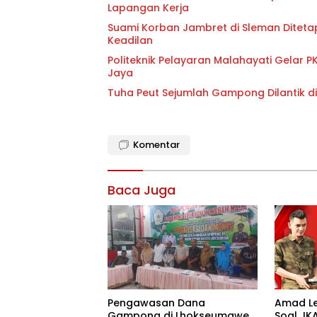
Lapangan Kerja
Suami Korban Jambret di Sleman Diteta
Keadilan
Politeknik Pelayaran Malahayati Gelar 
Jaya
Tuha Peut Sejumlah Gampong Dilantik d
Komentar
Baca Juga
Pengawasan Dana
Amad L
Gampong di Lhokseumawe
Soal JK