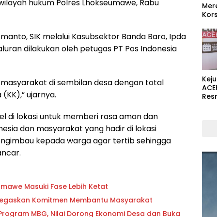
wilayah hukum Polres Lhokseumawe, Rabu
Mer
Kors
manto, SIK melalui Kasubsektor Banda Baro, Ipda
luran dilakukan oleh petugas PT Pos Indonesia
Kej
 masyarakat di sembilan desa dengan total
ACE
(KK),” ujarnya.
Res
el di lokasi untuk memberi rasa aman dan
sia dan masyarakat yang hadir di lokasi
engimbau kepada warga agar tertib sehingga
ancar.
awe Masuki Fase Lebih Ketat
 Tegaskan Komitmen Membantu Masyarakat
 Program MBG, Nilai Dorong Ekonomi Desa dan Buka