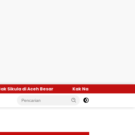
sar
Kak Na Promosi Wisata Surfing dan Hadiri HUT 