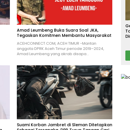
S
T
T
Ca
G
Amad Leumbeng Buka Suara Soal JKA,
To
Tegaskan Komitmen Membantu Masyarakat
Di
A
ACEHCONNECT.COM, ACEH TIMUR -Mantan
anggota DPRK Aceh Timur periode 2019–2024,
Amad Leumbeng yang akrab disapa…
Suami Korban Jambret di Sleman Ditetapkan
a
Sebagai Tersangka, DPR Turun Tangan Cari