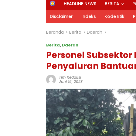
H
HEADLINE NEWS
BERITA
P
o
m
Disclaimer
Indeks
Kode Etik
P
e
Beranda
Berita
Daerah
Berita
,
Daerah
Personel Subsekto
Penyaluran Bantuan
Tim Redaksi
Juni 15, 2023