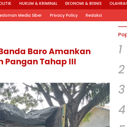
OLITIK
HUKUM & KRIMINAL
EKONOMI & BISNIS
OLAHRA
edoman Media Siber
Privacy Policy
Redaksi
Pop
1
r Banda Baro Amankan
 Pangan Tahap III
2
3
4