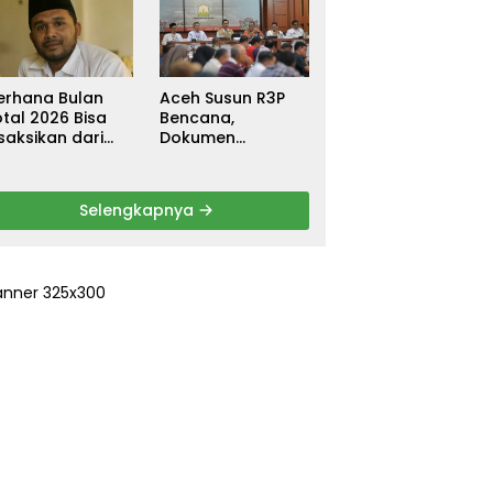
ebagai
untuk Warga
ersangka, DPR
Terdampak Banjir
urun Tangan
di Pidie Jaya
ri Keadilan
erhana Bulan
Aceh Susun R3P
tal 2026 Bisa
Bencana,
saksikan dari
Dokumen
ceh
Rehabilitasi dan
Rekonstruksi
Ditarget Rampung
Selengkapnya
Januari 2026