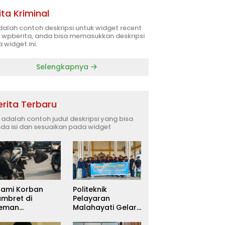
ita Kriminal
adalah contoh deskripsi untuk widget recent
 wpberita, anda bisa memasukkan deskripsi
 widget ini.
Selengkapnya
erita Terbaru
i adalah contoh judul deskripsi yang bisa
da isi dan sesuaikan pada widget
uami Korban
Politeknik
ambret di
Pelayaran
leman
Malahayati Gelar
itetapkan
PKM Terpadu