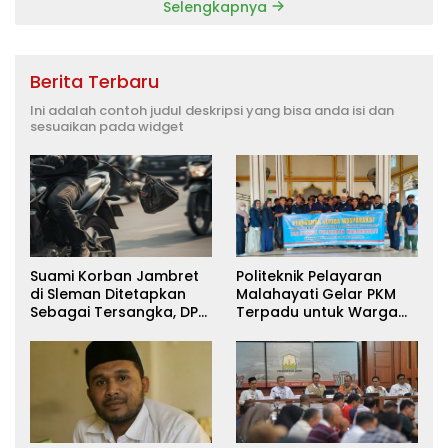
Selengkapnya
Berita Terbaru
Ini adalah contoh judul deskripsi yang bisa anda isi dan
sesuaikan pada widget
Suami Korban Jambret
Politeknik Pelayaran
di Sleman Ditetapkan
Malahayati Gelar PKM
Sebagai Tersangka, DPR
Terpadu untuk Warga
Turun Tangan Cari
Terdampak Banjir di
Keadilan
Pidie Jaya