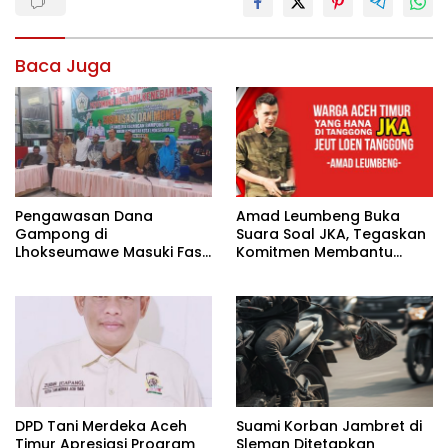
Baca Juga
Pengawasan Dana
Amad Leumbeng Buka
Gampong di
Suara Soal JKA, Tegaskan
Lhokseumawe Masuki Fase
Komitmen Membantu
Lebih Ketat
Masyarakat
DPD Tani Merdeka Aceh
Suami Korban Jambret di
Timur Apresiasi Program
Sleman Ditetapkan