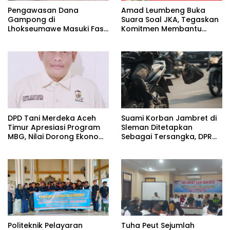
Pengawasan Dana
Amad Leumbeng Buka
Gampong di
Suara Soal JKA, Tegaskan
Lhokseumawe Masuki Fase
Komitmen Membantu
Lebih Ketat
Masyarakat
DPD Tani Merdeka Aceh
Suami Korban Jambret di
Timur Apresiasi Program
Sleman Ditetapkan
MBG, Nilai Dorong Ekonomi
Sebagai Tersangka, DPR
Desa dan Buka Lapangan
Turun Tangan Cari
Kerja
Keadilan
Politeknik Pelayaran
Tuha Peut Sejumlah