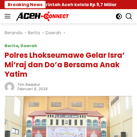
Langsung
emerintah Aceh kelola Rp 9,7 Miliar
Breaking News
Disdik Dayah A
ke
konten
Beranda
Berita
Daerah
Berita
,
Daerah
Polres Lhokseumawe Gelar Isra’
Mi’raj dan Do’a Bersama Anak
Yatim
Tim Redaksi
Februari 8, 2024