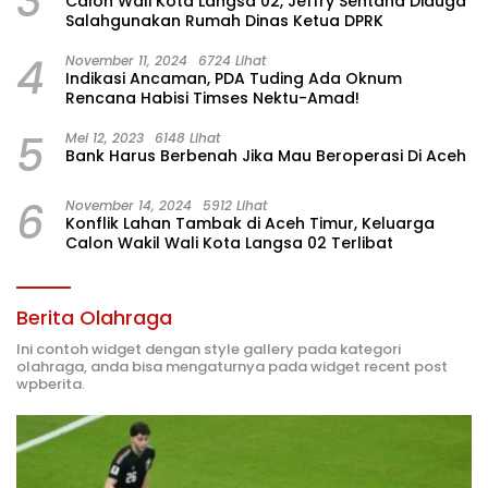
3
Calon Wali Kota Langsa 02, Jeffry Sentana Diduga
Salahgunakan Rumah Dinas Ketua DPRK
4
November 11, 2024
6724 Lihat
Indikasi Ancaman, PDA Tuding Ada Oknum
Rencana Habisi Timses Nektu-Amad!
5
Mei 12, 2023
6148 Lihat
Bank Harus Berbenah Jika Mau Beroperasi Di Aceh
6
November 14, 2024
5912 Lihat
Konflik Lahan Tambak di Aceh Timur, Keluarga
Calon Wakil Wali Kota Langsa 02 Terlibat
Berita Olahraga
Ini contoh widget dengan style gallery pada kategori
olahraga, anda bisa mengaturnya pada widget recent post
wpberita.