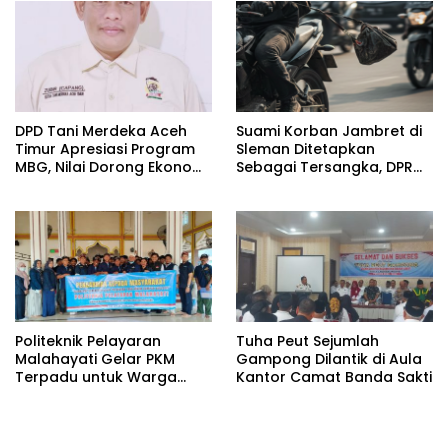
DPD Tani Merdeka Aceh
Suami Korban Jambret di
Timur Apresiasi Program
Sleman Ditetapkan
MBG, Nilai Dorong Ekonomi
Sebagai Tersangka, DPR
Desa dan Buka Lapangan
Turun Tangan Cari
Kerja
Keadilan
Politeknik Pelayaran
Tuha Peut Sejumlah
Malahayati Gelar PKM
Gampong Dilantik di Aula
Terpadu untuk Warga
Kantor Camat Banda Sakti
Terdampak Banjir di Pidie
Jaya