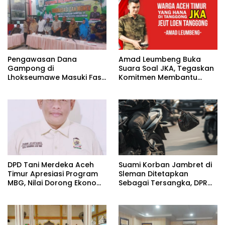
Pengawasan Dana
Amad Leumbeng Buka
Gampong di
Suara Soal JKA, Tegaskan
Lhokseumawe Masuki Fase
Komitmen Membantu
Lebih Ketat
Masyarakat
DPD Tani Merdeka Aceh
Suami Korban Jambret di
Timur Apresiasi Program
Sleman Ditetapkan
MBG, Nilai Dorong Ekonomi
Sebagai Tersangka, DPR
Desa dan Buka Lapangan
Turun Tangan Cari
Kerja
Keadilan