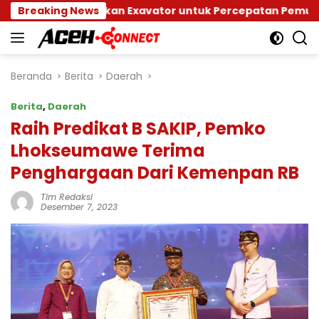
Langsung
 Salurkan Exavator untuk Percepatan Pemulihan Pesisir
Breaking News
ke
konten
Beranda
Berita
Daerah
Berita
,
Daerah
Raih Predikat B SAKIP, Pemko
Lhokseumawe Terima
Penghargaan Dari Kemenpan RB
Tim Redaksi
Desember 7, 2023