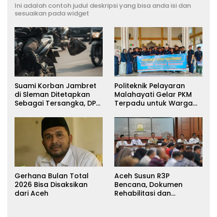
Ini adalah contoh judul deskripsi yang bisa anda isi dan
sesuaikan pada widget
Suami Korban Jambret
Politeknik Pelayaran
di Sleman Ditetapkan
Malahayati Gelar PKM
Sebagai Tersangka, DPR
Terpadu untuk Warga
Turun Tangan Cari
Terdampak Banjir di
Keadilan
Pidie Jaya
Gerhana Bulan Total
Aceh Susun R3P
2026 Bisa Disaksikan
Bencana, Dokumen
dari Aceh
Rehabilitasi dan
Rekonstruksi Ditarget
Rampung Januari 2026