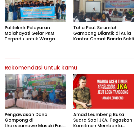
Politeknik Pelayaran
Tuha Peut Sejumlah
Malahayati Gelar PKM
Gampong Dilantik di Aula
Terpadu untuk Warga
Kantor Camat Banda Sakti
Terdampak Banjir di Pidie
Jaya
Rekomendasi untuk kamu
Pengawasan Dana
Amad Leumbeng Buka
Gampong di
Suara Soal JKA, Tegaskan
Lhokseumawe Masuki Fase
Komitmen Membantu
Lebih Ketat
Masyarakat