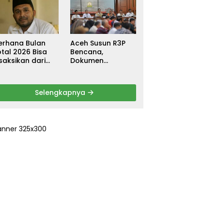
ebagai
untuk Warga
ersangka, DPR
Terdampak Banjir
urun Tangan
di Pidie Jaya
ri Keadilan
erhana Bulan
Aceh Susun R3P
tal 2026 Bisa
Bencana,
saksikan dari
Dokumen
ceh
Rehabilitasi dan
Rekonstruksi
Ditarget Rampung
Selengkapnya
Januari 2026