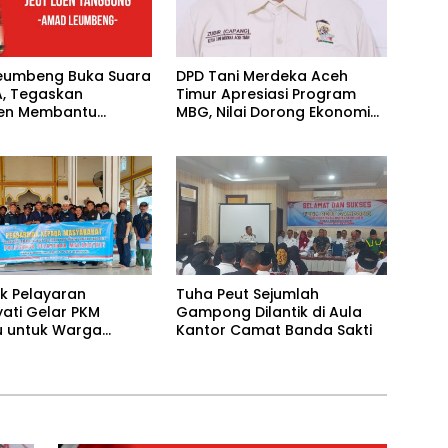
eumbeng Buka Suara
DPD Tani Merdeka Aceh
A, Tegaskan
Timur Apresiasi Program
en Membantu
MBG, Nilai Dorong Ekonomi
akat
Desa dan Buka Lapangan
Kerja
ik Pelayaran
Tuha Peut Sejumlah
ati Gelar PKM
Gampong Dilantik di Aula
 untuk Warga
Kantor Camat Banda Sakti
k Banjir di Pidie