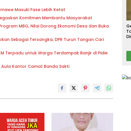
S
T
awe Masuki Fase Lebih Ketat
T
Ca
 Tegaskan Komitmen Membantu Masyarakat
G
 Program MBG, Nilai Dorong Ekonomi Desa dan Buka
To
Di
pkan Sebagai Tersangka, DPR Turun Tangan Cari
A
PKM Terpadu untuk Warga Terdampak Banjir di Pidie
i Aula Kantor Camat Banda Sakti