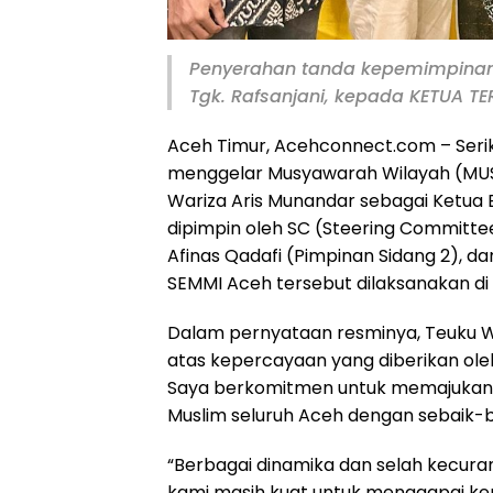
Penyerahan tanda kepemimpinan S
Tgk. Rafsanjani, kepada KETUA TERP
Aceh Timur, Acehconnect.com – Seri
menggelar Musyawarah Wilayah (MUS
Wariza Aris Munandar sebagai Ketua 
dipimpin oleh SC (Steering Committee)
Afinas Qadafi (Pimpinan Sidang 2), da
SEMMI Aceh tersebut dilaksanakan di 
Dalam pernyataan resminya, Teuku W
atas kepercayaan yang diberikan ole
Saya berkomitmen untuk memajukan or
Muslim seluruh Aceh dengan sebaik-b
“Berbagai dinamika dan selah kecuran
kami masih kuat untuk menggapai ke