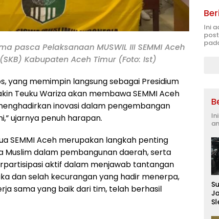
Ber
Ini 
post
pada
ma pasca Pelaksanaan MUSWIL III SEMMI Aceh
 (SKB) Kabupaten Aceh Timur (Foto: Ist)
.Sos, yang memimpin langsung sebagai Presidium
yakin Teuku Wariza akan membawa SEMMI Aceh
B
 menghadirkan inovasi dalam pengembangan
In
ni,” ujarnya penuh harapan.
an
tua SEMMI Aceh merupakan langkah penting
 Muslim dalam pembangunan daerah, serta
rpartisipasi aktif dalam menjawab tantangan
ka dan selah kecurangan yang hadir menerpa,
S
ja sama yang baik dari tim, telah berhasil
J
S
D