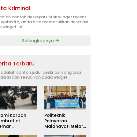
ita Kriminal
adalah contoh deskripsi untuk widget recent
 wpberita, anda bisa memasukkan deskripsi
 widget ini.
Selengkapnya
erita Terbaru
i adalah contoh judul deskripsi yang bisa
da isi dan sesuaikan pada widget
uami Korban
Politeknik
ambret di
Pelayaran
leman
Malahayati Gelar
itetapkan
PKM Terpadu