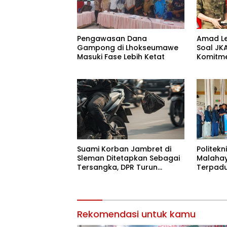
Pengawasan Dana
Amad L
Gampong di Lhokseumawe
Soal JK
Masuki Fase Lebih Ketat
Komitm
Masyar
Suami Korban Jambret di
Politekn
Sleman Ditetapkan Sebagai
Malahay
Tersangka, DPR Turun
Terpadu
Tangan Cari Keadilan
Terdampa
Jaya
Rekomendasi untuk kamu