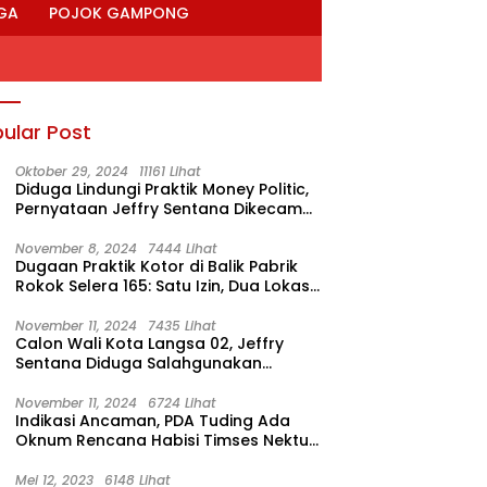
GA
POJOK GAMPONG
ular Post
Oktober 29, 2024
11161 Lihat
Diduga Lindungi Praktik Money Politic,
Pernyataan Jeffry Sentana Dikecam
M. Nur
November 8, 2024
7444 Lihat
Dugaan Praktik Kotor di Balik Pabrik
Rokok Selera 165: Satu Izin, Dua Lokasi
Produksi?
November 11, 2024
7435 Lihat
Calon Wali Kota Langsa 02, Jeffry
Sentana Diduga Salahgunakan
Rumah Dinas Ketua DPRK
November 11, 2024
6724 Lihat
Indikasi Ancaman, PDA Tuding Ada
Oknum Rencana Habisi Timses Nektu-
Amad!
Mei 12, 2023
6148 Lihat