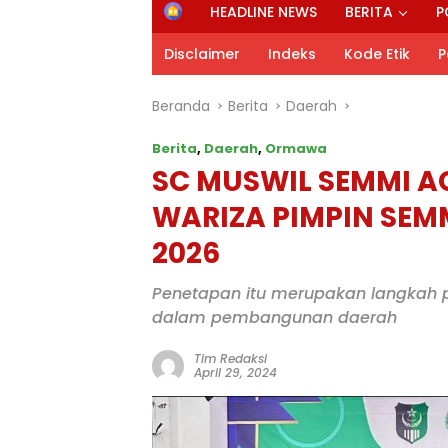
H
HEADLINE NEWS
BERITA
P
o
m
Disclaimer
Indeks
Kode Etik
P
e
Beranda
Berita
Daerah
Berita
,
Daerah
,
Ormawa
SC MUSWIL SEMMI AC
WARIZA PIMPIN SEMM
2026
Penetapan itu merupakan langkah 
dalam pembangunan daerah
Tim Redaksi
April 29, 2024