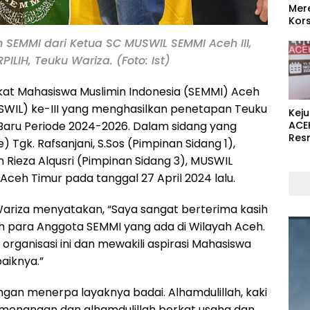
Mer
Kors
EMMI dari Ketua SC MUSWIL SEMMI Aceh III,
ILIH, Teuku Wariza. (Foto: Ist)
kat Mahasiswa Muslimin Indonesia (SEMMI) Aceh
WIL) ke-III yang menghasilkan penetapan Teuku
Kej
Baru Periode 2024-2026. Dalam sidang yang
ACE
Res
 Tgk. Rafsanjani, S.Sos (Pimpinan Sidang 1),
n Rieza Alqusri (Pimpinan Sidang 3), MUSWIL
Aceh Timur pada tanggal 27 April 2024 lalu.
ariza menyatakan, “Saya sangat berterima kasih
h para Anggota SEMMI yang ada di Wilayah Aceh.
ganisasi ini dan mewakili aspirasi Mahasiswa
aiknya.”
gan menerpa layaknya badai. Alhamdulillah, kaki
menangan dan alhamdulillah berkat usaha dan