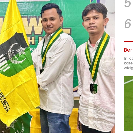
5
6
Ber
Ini 
kate
widg