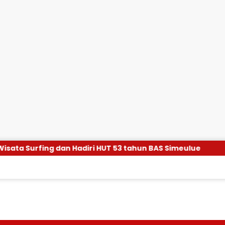
ri HUT 53 tahun BAS Simeulue
KKP Salurkan Exavato