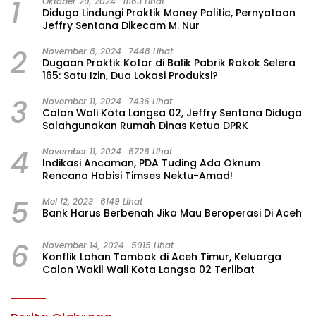
1
Oktober 29, 2024
11163 Lihat
Diduga Lindungi Praktik Money Politic, Pernyataan
Jeffry Sentana Dikecam M. Nur
2
November 8, 2024
7448 Lihat
Dugaan Praktik Kotor di Balik Pabrik Rokok Selera
165: Satu Izin, Dua Lokasi Produksi?
3
November 11, 2024
7436 Lihat
Calon Wali Kota Langsa 02, Jeffry Sentana Diduga
Salahgunakan Rumah Dinas Ketua DPRK
4
November 11, 2024
6726 Lihat
Indikasi Ancaman, PDA Tuding Ada Oknum
Rencana Habisi Timses Nektu-Amad!
5
Mei 12, 2023
6149 Lihat
Bank Harus Berbenah Jika Mau Beroperasi Di Aceh
6
November 14, 2024
5915 Lihat
Konflik Lahan Tambak di Aceh Timur, Keluarga
Calon Wakil Wali Kota Langsa 02 Terlibat