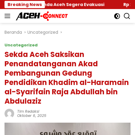
Langsung
amkar Banda Aceh Segera Evakuasi
Breaking News
Rp 2,5 Triliun
ke
konten
Beranda
Uncategorized
Uncategorized
Sekda Aceh Saksikan
Penandatanganan Akad
Pembangunan Gedung
Pendidikan Khadim al-Haramain
al-Syarifain Raja Abdullah bin
Abdulaziz
Tim Redaksi
Oktober 6, 2025