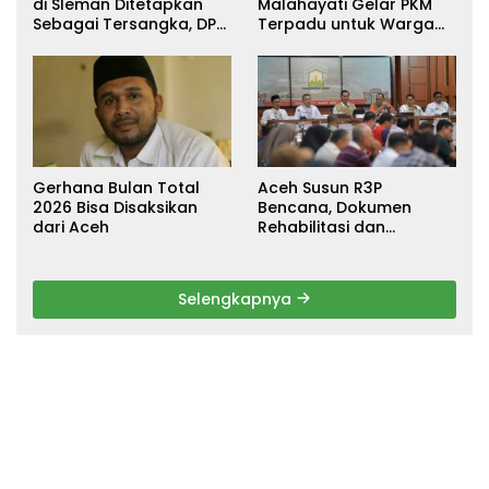
di Sleman Ditetapkan
Malahayati Gelar PKM
Sebagai Tersangka, DPR
Terpadu untuk Warga
Turun Tangan Cari
Terdampak Banjir di
Keadilan
Pidie Jaya
Gerhana Bulan Total
Aceh Susun R3P
2026 Bisa Disaksikan
Bencana, Dokumen
dari Aceh
Rehabilitasi dan
Rekonstruksi Ditarget
Rampung Januari 2026
Selengkapnya