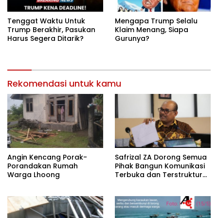
Tenggat Waktu Untuk
Mengapa Trump Selalu
Trump Berakhir, Pasukan
Klaim Menang, Siapa
Harus Segera Ditarik?
Gurunya?
Rekomendasi untuk kamu
Angin Kencang Porak-
Safrizal ZA Dorong Semua
Porandakan Rumah
Pihak Bangun Komunikasi
Warga Lhoong
Terbuka dan Terstruktur
untuk Warga Terdampak
Enang-Enang