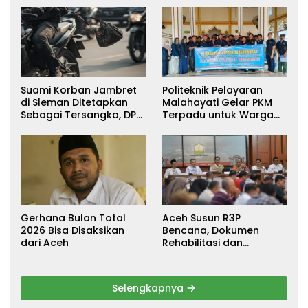
Suami Korban Jambret
Politeknik Pelayaran
di Sleman Ditetapkan
Malahayati Gelar PKM
Sebagai Tersangka, DPR
Terpadu untuk Warga
Turun Tangan Cari
Terdampak Banjir di
Keadilan
Pidie Jaya
Gerhana Bulan Total
Aceh Susun R3P
2026 Bisa Disaksikan
Bencana, Dokumen
dari Aceh
Rehabilitasi dan
Rekonstruksi Ditarget
Rampung Januari 2026
Selengkapnya