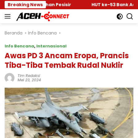
Langsung
mulihan Pesisir
Breaking News
HUT ke-53 Bank Aceh: Momentum
ke
konten
Beranda
Info Bencana
Info Bencana
,
Internasional
Awas PD 3 Ancam Eropa, Prancis
Tiba-Tiba Tembak Rudal Nuklir
Tim Redaksi
Mei 23, 2024