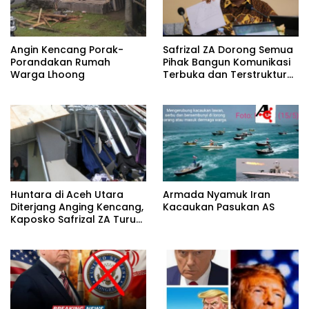
Angin Kencang Porak-
Safrizal ZA Dorong Semua
Porandakan Rumah
Pihak Bangun Komunikasi
Warga Lhoong
Terbuka dan Terstruktur
untuk Warga Terdampak
Enang-Enang
Huntara di Aceh Utara
Armada Nyamuk Iran
Diterjang Anging Kencang,
Kacaukan Pasukan AS
Kaposko Safrizal ZA Turun
Langsung Ke Lokasi