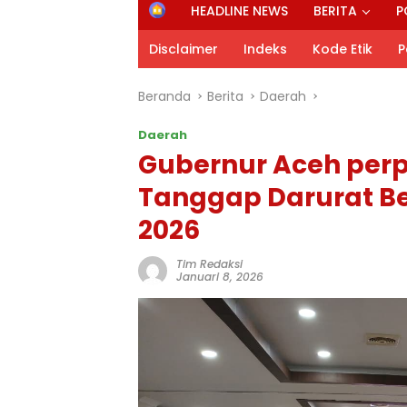
H
HEADLINE NEWS
BERITA
P
o
m
Disclaimer
Indeks
Kode Etik
P
e
Beranda
Berita
Daerah
Daerah
Gubernur Aceh perp
Tanggap Darurat Be
2026
Tim Redaksi
Januari 8, 2026