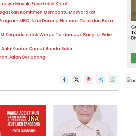
S
awe Masuki Fase Lebih Ketat
T
T
 Tegaskan Komitmen Membantu Masyarakat
Ca
 Program MBG, Nilai Dorong Ekonomi Desa dan Buka
G
To
PKM Terpadu untuk Warga Terdampak Banjir di Pidie
Di
A
i Aula Kantor Camat Banda Sakti
kan Jalan Berlubang