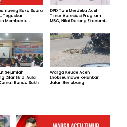
eumbeng Buka Suara
DPD Tani Merdeka Aceh
A, Tegaskan
Timur Apresiasi Program
en Membantu
MBG, Nilai Dorong Ekonomi
akat
Desa dan Buka Lapangan
Kerja
ut Sejumlah
Warga Keude Aceh
 Dilantik di Aula
Lhokseumawe Keluhkan
Camat Banda Sakti
Jalan Berlubang