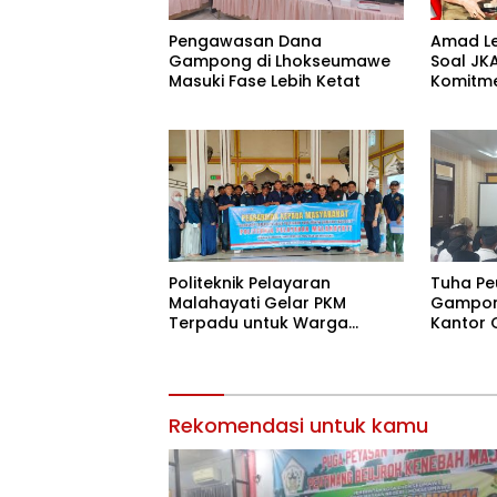
Pengawasan Dana
Amad L
Gampong di Lhokseumawe
Soal JK
Masuki Fase Lebih Ketat
Komitm
Masyar
Politeknik Pelayaran
Tuha Pe
Malahayati Gelar PKM
Gampong
Terpadu untuk Warga
Kantor 
Terdampak Banjir di Pidie
Jaya
Rekomendasi untuk kamu