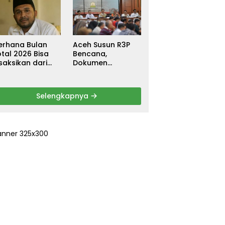
ebagai
untuk Warga
ersangka, DPR
Terdampak Banjir
urun Tangan
di Pidie Jaya
ri Keadilan
erhana Bulan
Aceh Susun R3P
tal 2026 Bisa
Bencana,
saksikan dari
Dokumen
ceh
Rehabilitasi dan
Rekonstruksi
Ditarget Rampung
Selengkapnya
Januari 2026