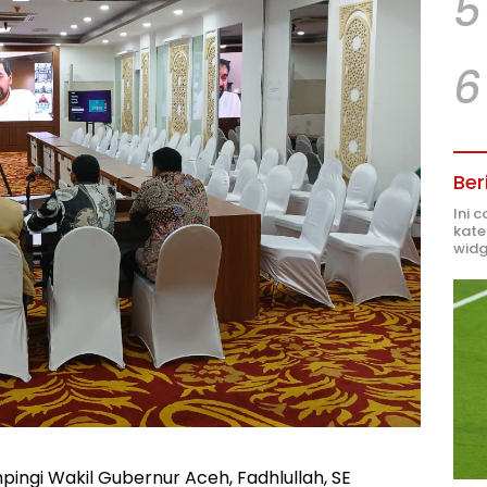
5
6
Ber
Ini 
kate
widg
ingi Wakil Gubernur Aceh, Fadhlullah, SE