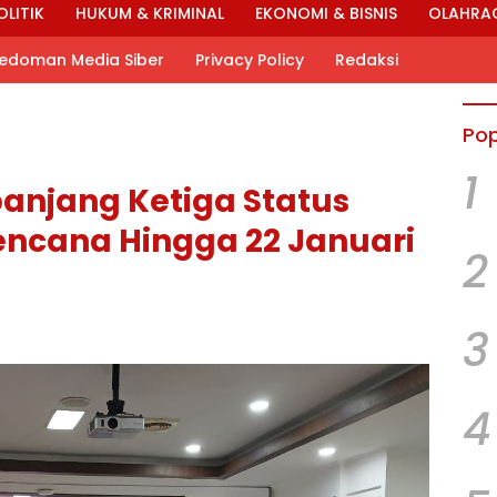
OLITIK
HUKUM & KRIMINAL
EKONOMI & BISNIS
OLAHRA
edoman Media Siber
Privacy Policy
Redaksi
Pop
1
anjang Ketiga Status
ncana Hingga 22 Januari
2
3
4