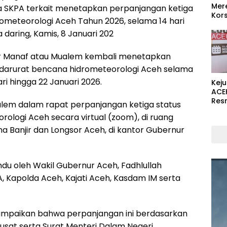
Mer
a SKPA terkait menetapkan perpanjangan ketiga
Kors
ometeorologi Aceh Tahun 2026, selama 14 hari
 daring, Kamis, 8 Januari 202
r Manaf atau Mualem kembali menetapkan
 darurat bencana hidrometeorologi Aceh selama
ari hingga 22 Januari 2026.
Kej
ACE
Res
lem dalam rapat perpanjangan ketiga status
ologi Aceh secara virtual (zoom), di ruang
 Banjir dan Longsor Aceh, di kantor Gubernur
andu oleh Wakil Gubernur Aceh, Fadhlullah
A, Kapolda Aceh, Kajati Aceh, Kasdam IM serta
mpaikan bahwa perpanjangan ini berdasarkan
usat serta Surat Menteri Dalam Negeri