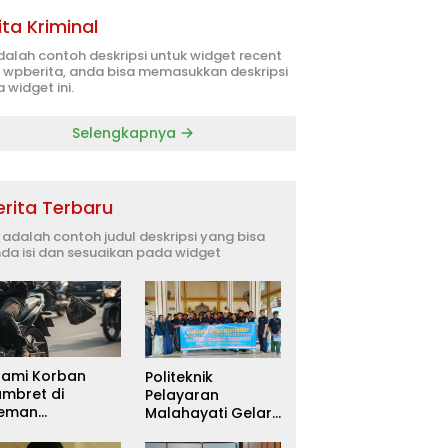
ita Kriminal
adalah contoh deskripsi untuk widget recent
 wpberita, anda bisa memasukkan deskripsi
 widget ini.
Selengkapnya
erita Terbaru
i adalah contoh judul deskripsi yang bisa
da isi dan sesuaikan pada widget
uami Korban
Politeknik
ambret di
Pelayaran
leman
Malahayati Gelar
itetapkan
PKM Terpadu