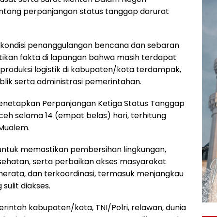
entang perpanjangan status tanggap darurat
n kondisi penanggulangan bencana dan sebaran
kan fakta di lapangan bahwa masih terdapat
 produksi logistik di kabupaten/kota terdampak,
lik serta administrasi pemerintahan.
enetapkan Perpanjangan Ketiga Status Tanggap
eh selama 14 (empat belas) hari, terhitung
 Mualem.
untuk memastikan pembersihan lingkungan,
kesehatan, serta perbaikan akses masyarakat
 merata, dan terkoordinasi, termasuk menjangkau
lit diakses.
intah kabupaten/kota, TNI/Polri, relawan, dunia