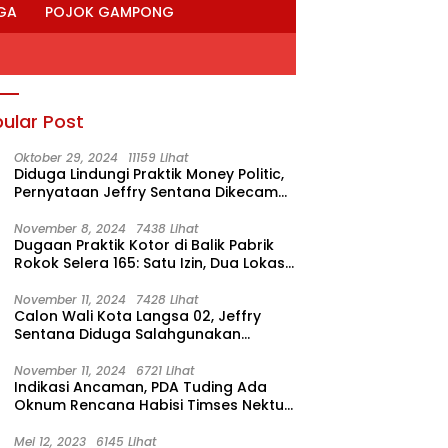
GA
POJOK GAMPONG
ular Post
Oktober 29, 2024
11159 Lihat
Diduga Lindungi Praktik Money Politic,
Pernyataan Jeffry Sentana Dikecam
M. Nur
November 8, 2024
7438 Lihat
Dugaan Praktik Kotor di Balik Pabrik
Rokok Selera 165: Satu Izin, Dua Lokasi
Produksi?
November 11, 2024
7428 Lihat
Calon Wali Kota Langsa 02, Jeffry
Sentana Diduga Salahgunakan
Rumah Dinas Ketua DPRK
November 11, 2024
6721 Lihat
Indikasi Ancaman, PDA Tuding Ada
Oknum Rencana Habisi Timses Nektu-
Amad!
Mei 12, 2023
6145 Lihat