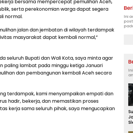
 bekerja bersama mempercepat pemulihan Aceh,
Ber
publik, serta perekonomian warga dapat segera
li normal.
Ini 
post
pada
mulihan jalan dan jembatan di wilayah terdampak
ivitas masyarakat dapat kembali normal,”
da seluruh Bupati dan Wali Kota, saya minta agar
B
 paling lambat pada minggu ketiga Januari
In
mulihan dan pembangunan kembali Aceh secara
an
ang terdampak, kami menyampaikan empati dan
us hadir, bekerja, dan memastikan proses
Atas kerja sama seluruh pihak, saya mengucapkan
S
J
S
D