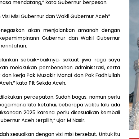
i masa mendatang,” kata Gubernur berpesan.
an Visi Misi Gubernur dan Wakil Gubernur Aceh*
menegaskan akan menjalankan amanah dengan
kepemimpinann Gubernur dan Wakil Gubernur
merintahan.
alankan sebaik-baiknya, sekuat jiwa raga saya
 akan melakukan pembenahan administrasi, serta
 dan kerja Pak Muzakir Manaf dan Pak Fadhlullah
ceh,” kata Plt Sekda Aceh.
dilakukan percepatan. Sudah bagus, namun perlu
agaimana kita ketahui, beberapa waktu lalu ada
aksanaan 2025 karena perlu disesuaikan kembali
bernur Aceh terpilih,” ujar M Nasir.
dah sesuaikan dengan visi misi tersebut. Untuk itu