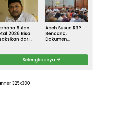
ebagai
untuk Warga
ersangka, DPR
Terdampak Banjir
urun Tangan
di Pidie Jaya
ri Keadilan
erhana Bulan
Aceh Susun R3P
tal 2026 Bisa
Bencana,
saksikan dari
Dokumen
ceh
Rehabilitasi dan
Rekonstruksi
Ditarget Rampung
Selengkapnya
Januari 2026