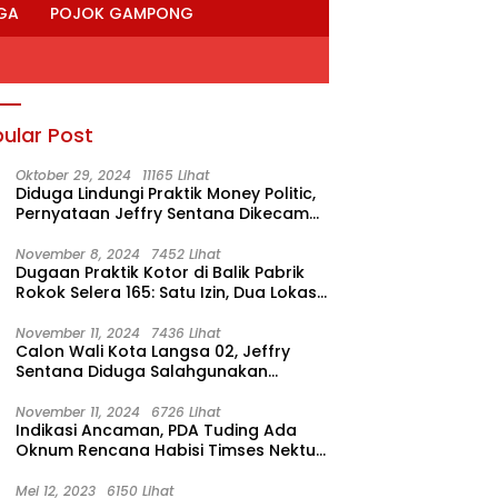
GA
POJOK GAMPONG
ular Post
Oktober 29, 2024
11165 Lihat
Diduga Lindungi Praktik Money Politic,
Pernyataan Jeffry Sentana Dikecam
M. Nur
November 8, 2024
7452 Lihat
Dugaan Praktik Kotor di Balik Pabrik
Rokok Selera 165: Satu Izin, Dua Lokasi
Produksi?
November 11, 2024
7436 Lihat
Calon Wali Kota Langsa 02, Jeffry
Sentana Diduga Salahgunakan
Rumah Dinas Ketua DPRK
November 11, 2024
6726 Lihat
Indikasi Ancaman, PDA Tuding Ada
Oknum Rencana Habisi Timses Nektu-
Amad!
Mei 12, 2023
6150 Lihat