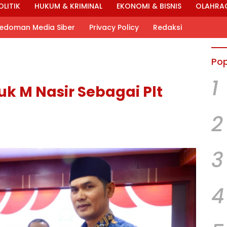
OLITIK
HUKUM & KRIMINAL
EKONOMI & BISNIS
OLAHRA
edoman Media Siber
Privacy Policy
Redaksi
Pop
1
k M Nasir Sebagai Plt
2
3
4