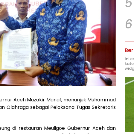
5
6
Ber
Ini 
kate
widg
ernur Aceh Muzakir Manaf, menunjuk Muhammad
an Olahraga sebagai Pelaksana Tugas Sekretaris
gsung di restauran Meuligoe Gubernur Aceh dan