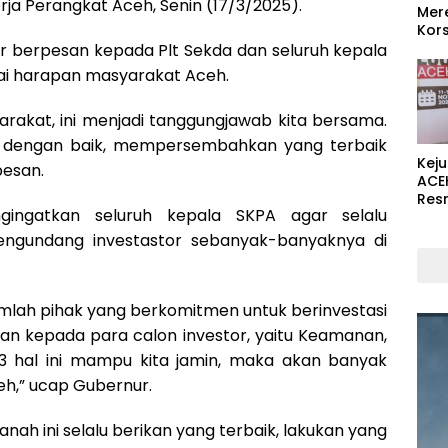
erja Perangkat Aceh, Senin (17/3/2025).
Mer
Kors
r berpesan kepada Plt Sekda dan seluruh kepala
uai harapan masyarakat Aceh.
yarakat, ini menjadi tanggungjawab kita bersama.
a dengan baik, mempersembahkan yang terbaik
Kej
pesan.
ACE
Res
ingatkan seluruh kepala SKPA agar selalu
ngundang investastor sebanyak-banyaknya di
ejumlah pihak yang berkomitmen untuk berinvestasi
nan kepada para calon investor, yaitu Keamanan,
 3 hal ini mampu kita jamin, maka akan banyak
eh,” ucap Gubernur.
nah ini selalu berikan yang terbaik, lakukan yang