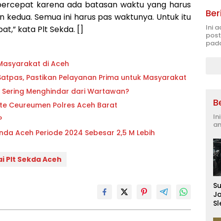
 percepat karena ada batasan waktu yang harus
Ber
an kedua. Semua ini harus pas waktunya. Untuk itu
Ini 
t,” kata Plt Sekda. []
post
pada
Masyarakat di Aceh
atpas, Pastikan Pelayanan Prima untuk Masyarakat
 Sering Menghindar dari Wartawan?
B
ante Ceureumen Polres Aceh Barat
In
P
an
nda Aceh Periode 2024 Sebesar 2,5 M Lebih
i Plt Sekda Aceh
S
J
S
D