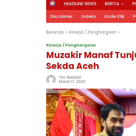
H
HEADLINE NEWS
BERITA
P
o
m
Disclaimer
Indeks
Kode Etik
P
e
Beranda
Kinerja / Penghargaan
Kinerja / Penghargaan
Muzakir Manaf Tunju
Sekda Aceh
Tim Redaksi
Maret 17, 2025