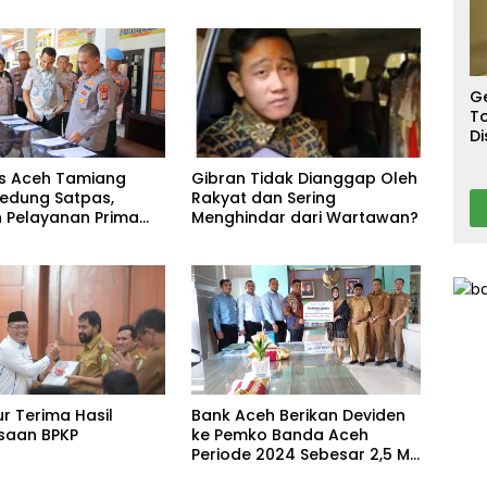
S
T
T
Ca
G
To
Di
A
Gibran Tidak Dianggap Oleh
s Aceh Tamiang
Rakyat dan Sering
Gedung Satpas,
Menghindar dari Wartawan?
n Pelayanan Prima
asyarakat
r Terima Hasil
Bank Aceh Berikan Deviden
saan BPKP
ke Pemko Banda Aceh
Periode 2024 Sebesar 2,5 M
Lebih