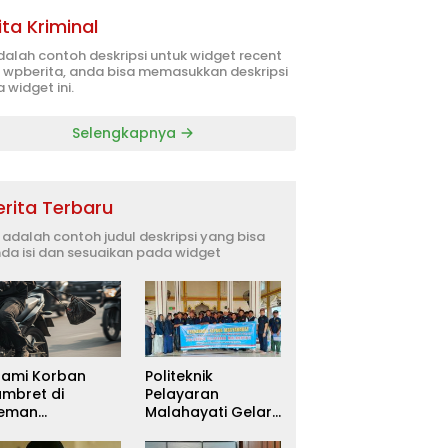
ita Kriminal
adalah contoh deskripsi untuk widget recent
 wpberita, anda bisa memasukkan deskripsi
 widget ini.
Selengkapnya
erita Terbaru
i adalah contoh judul deskripsi yang bisa
da isi dan sesuaikan pada widget
uami Korban
Politeknik
ambret di
Pelayaran
leman
Malahayati Gelar
itetapkan
PKM Terpadu