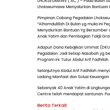
LHOKSEUMAWE ( AC ) – Pada Bulan Su
Lhokseumawe Menyalurkan Bantuan Da
Pimpinan Cabang Pegadaian Lhokseum
“Alhamdulillah Di Bulan yg mulia ini
Menyalurkan Bantuan Yg Bersumber d
Anak Yatim dan Pembagian Takjil Grat
Adapun Dana Kebajikan Ummat (DKU
Pegadaian. Jadi Setiap Nasabah yg be
Program ini. Tutur Abdul Arif Fadhilah.
Selanjutnya Abdul Arif Fadhilah men
Ladang Manfaat dan Solusi Keuangan 
Sebanyak 40 Anak Yatim di Lingkung
Centre telah mendapat santunan. Pun
Berita Terkait