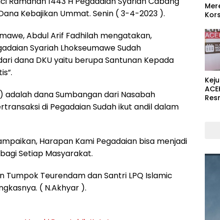
ci Ramdhan 1443 H Pegadaian Syariah Cabang
Mer
na Kebajikan Ummat. Senin ( 3-4-2023 ).
Kors
awe, Abdul Arif Fadhilah mengatakan,
 Pegadaian Syariah Lhokseumawe Sudah
ari dana DKU yaitu berupa Santunan Kepada
is”.
Kej
ACE
) adalah dana Sumbangan dari Nasabah
Res
rtransaksi di Pegadaian Sudah ikut andil dalam
yampaikan, Harapan Kami Pegadaian bisa menjadi
bagi Setiap Masyarakat.
an Tumpok Teurendam dan Santri LPQ Islamic
gkasnya. ( N.Akhyar ).