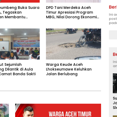
Ber
eumbeng Buka Suara
DPD Tani Merdeka Aceh
A, Tegaskan
Timur Apresiasi Program
Ini 
en Membantu
MBG, Nilai Dorong Ekonomi
post
akat
Desa dan Buka Lapangan
pada
Kerja
B
In
ut Sejumlah
Warga Keude Aceh
an
 Dilantik di Aula
Lhokseumawe Keluhkan
Camat Banda Sakti
Jalan Berlubang
S
J
S
D