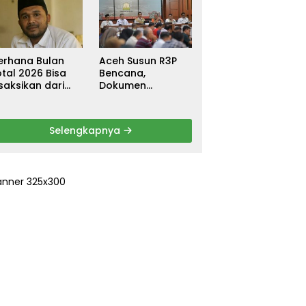
ebagai
untuk Warga
ersangka, DPR
Terdampak Banjir
urun Tangan
di Pidie Jaya
ri Keadilan
erhana Bulan
Aceh Susun R3P
tal 2026 Bisa
Bencana,
saksikan dari
Dokumen
ceh
Rehabilitasi dan
Rekonstruksi
Ditarget Rampung
Selengkapnya
Januari 2026