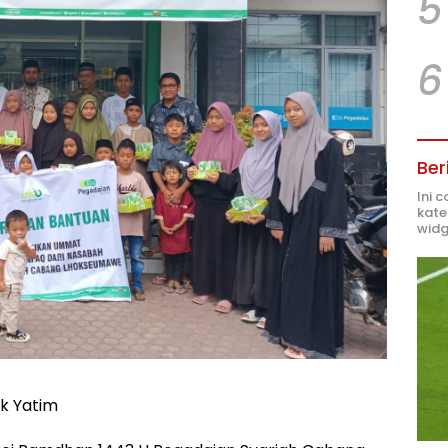
5
6
Ber
Ini 
kate
widg
k Yatim