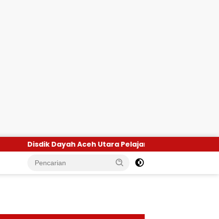
ceh Utara Pelajari Program Beut Kitab Bak Sikula di Aceh 