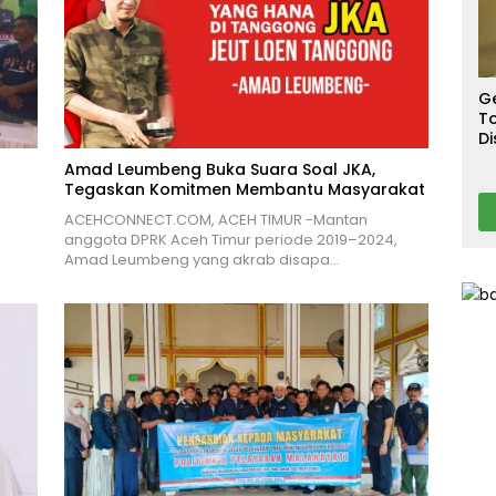
S
T
T
Ca
G
To
Di
A
Amad Leumbeng Buka Suara Soal JKA,
Tegaskan Komitmen Membantu Masyarakat
ACEHCONNECT.COM, ACEH TIMUR -Mantan
anggota DPRK Aceh Timur periode 2019–2024,
Amad Leumbeng yang akrab disapa…