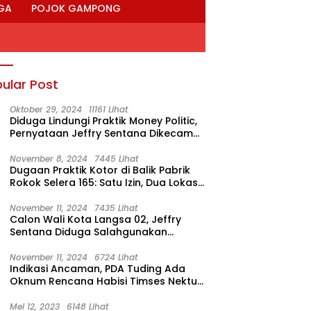
GA
POJOK GAMPONG
ular Post
Oktober 29, 2024
11161 Lihat
Diduga Lindungi Praktik Money Politic,
Pernyataan Jeffry Sentana Dikecam
M. Nur
November 8, 2024
7445 Lihat
Dugaan Praktik Kotor di Balik Pabrik
Rokok Selera 165: Satu Izin, Dua Lokasi
Produksi?
November 11, 2024
7435 Lihat
Calon Wali Kota Langsa 02, Jeffry
Sentana Diduga Salahgunakan
Rumah Dinas Ketua DPRK
November 11, 2024
6724 Lihat
Indikasi Ancaman, PDA Tuding Ada
Oknum Rencana Habisi Timses Nektu-
Amad!
Mei 12, 2023
6148 Lihat