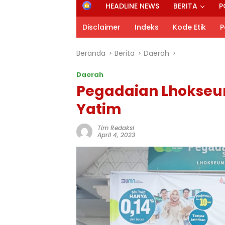
H
HEADLINE NEWS
BERITA
P
o
m
Disclaimer
Indeks
Kode Etik
P
e
Beranda
Berita
Daerah
Daerah
Pegadaian Lhokseu
Yatim
Tim Redaksi
April 4, 2023