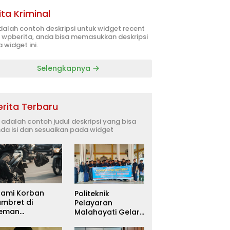
ita Kriminal
adalah contoh deskripsi untuk widget recent
 wpberita, anda bisa memasukkan deskripsi
 widget ini.
Selengkapnya
erita Terbaru
i adalah contoh judul deskripsi yang bisa
da isi dan sesuaikan pada widget
uami Korban
Politeknik
ambret di
Pelayaran
leman
Malahayati Gelar
itetapkan
PKM Terpadu