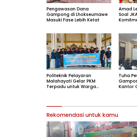
Pengawasan Dana
Amad L
Gampong di Lhokseumawe
Soal JK
Masuki Fase Lebih Ketat
Komitm
Masyar
Politeknik Pelayaran
Tuha Pe
Malahayati Gelar PKM
Gampong
Terpadu untuk Warga
Kantor 
Terdampak Banjir di Pidie
Jaya
Rekomendasi untuk kamu