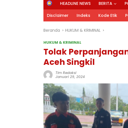
H
HEADLINE NEWS
BERITA
P
o
m
Disclaimer
Indeks
Kode Etik
P
e
Beranda
HUKUM & KRIMINAL
HUKUM & KRIMINAL
Tolak Perpanjangan 
Aceh Singkil
Tim Redaksi
Januari 29, 2024