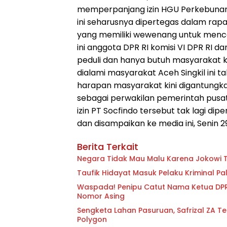
memperpanjang izin HGU Perkebunan 
ini seharusnya dipertegas dalam rapa
yang memiliki wewenang untuk menca
ini anggota DPR RI komisi VI DPR RI da
peduli dan hanya butuh masyarakat ke
dialami masyarakat Aceh Singkil ini t
harapan masyarakat kini digantungka
sebagai perwakilan pemerintah pusa
izin PT Socfindo tersebut tak lagi d
dan disampaikan ke media ini, Senin 2
Berita Terkait
Ne
Taufik Hidayat Masuk Pelaku Kriminal Pal
Waspada! Penipu Catut Nama Ketua DPR
Nomor Asing
Sengketa Lahan Pasuruan, Safrizal ZA 
Polygon