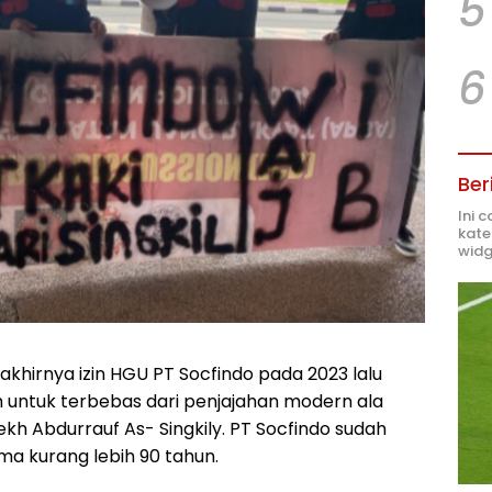
5
6
Ber
Ini 
kate
widg
akhirnya izin HGU PT Socfindo pada 2023 lalu
 untuk terbebas dari penjajahan modern ala
ekh Abdurrauf As- Singkily. PT Socfindo sudah
ma kurang lebih 90 tahun.