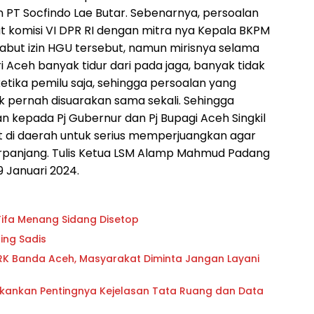
PT Socfindo Lae Butar. Sebenarnya, persoalan
t komisi VI DPR RI dengan mitra nya Kepala BKPM
but izin HGU tersebut, namun mirisnya selama
ri Aceh banyak tidur dari pada jaga, banyak tidak
tika pemilu saja, sehingga persoalan yang
ak pernah disuarakan sama sekali. Sehingga
n kepada Pj Gubernur dan Pj Bupagi Aceh Singkil
t di daerah untuk serius memperjuangkan agar
iperpanjang. Tulis Ketua LSM Alamp Mahmud Padang
9 Januari 2024.
gara Tidak Mau Malu Karena Jokowi Tifa Menang Sidang Disetop
ing Sadis
K Banda Aceh, Masyarakat Diminta Jangan Layani
Tekankan Pentingnya Kejelasan Tata Ruang dan Data