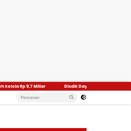
Disdik Dayah Aceh Utara Pelajari Program Beut Kitab