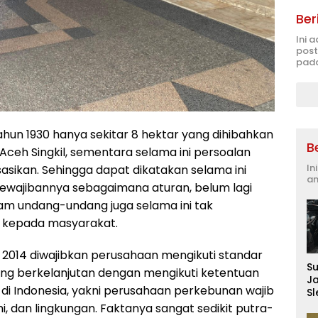
Ber
Ini 
post
pada
tahun 1930 hanya sekitar 8 hektar yang dihibahkan
B
ceh Singkil, sementara selama ini persoalan
In
asikan. Sehingga dapat dikatakan selama ini
an
ewajibannya sebagaimana aturan, belum lagi
am undang-undang juga selama ini tak
a kepada masyarakat.
 2014 diwajibkan perusahaan mengikuti standar
S
g berkelanjutan dengan mengikuti ketentuan
J
i Indonesia, yakni perusahaan perkebunan wajib
S
D
, dan lingkungan. Faktanya sangat sedikit putra-