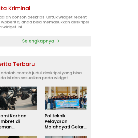
ita Kriminal
adalah contoh deskripsi untuk widget recent
 wpberita, anda bisa memasukkan deskripsi
 widget ini.
Selengkapnya
erita Terbaru
i adalah contoh judul deskripsi yang bisa
da isi dan sesuaikan pada widget
uami Korban
Politeknik
ambret di
Pelayaran
leman
Malahayati Gelar
itetapkan
PKM Terpadu