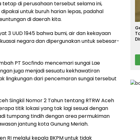
S
a tetap di perusahaan tersebut selama ini,
T
 dipakai untuk buruh harian lepas, padahal
T
Ca
untungan di daerah kita.
G
at 3 UUD 1945 bahwa bumi, air dan kekayaan
To
Di
ikuasai negara dan dipergunakan untuk sebesar-
A
am limbah PT Socfindo mencemari sungai Lae
ungan juga menjadi sesuatu kekhawatiran
ak lingkungan dari pencemaran sungai tersebut
Aceh Singkil Nomor 2 Tahun tentang RTRW Aceh
rapa titik lokasi yang tak lagi sesuai dengan
jadi tumpang tindih dengan area permukiman
wasan jantung kota Gunung Meriah.
iden RI melalui kepala BKPM untuk tidak