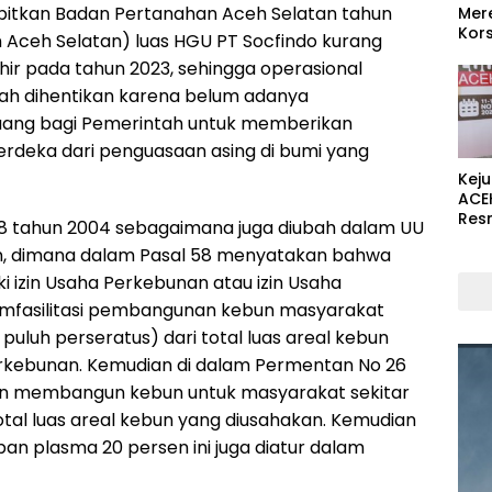
rbitkan Badan Pertanahan Aceh Selatan tahun
Mer
Kors
an Aceh Selatan) luas HGU PT Socfindo kurang
khir pada tahun 2023, sehingga operasional
ah dihentikan karena belum adanya
luang bagi Pemerintah untuk memberikan
rdeka dari penguasaan asing di bumi yang
Kej
ACE
Res
8 tahun 2004 sebagaimana juga diubah dalam UU
n, dimana dalam Pasal 58 menyatakan bahwa
 izin Usaha Perkebunan atau izin Usaha
emfasilitasi pembangunan kebun masyarakat
 puluh perseratus) dari total luas areal kebun
rkebunan. Kemudian di dalam Permentan No 26
ban membangun kebun untuk masyarakat sekitar
total luas areal kebun yang diusahakan. Kemudian
ban plasma 20 persen ini juga diatur dalam