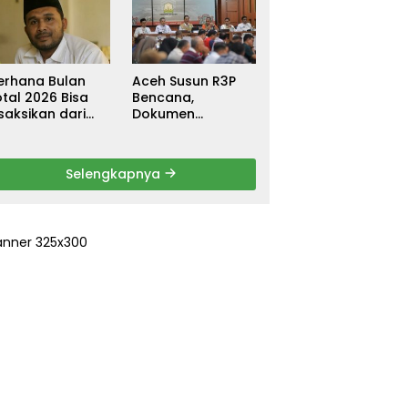
ebagai
untuk Warga
ersangka, DPR
Terdampak Banjir
urun Tangan
di Pidie Jaya
ri Keadilan
erhana Bulan
Aceh Susun R3P
tal 2026 Bisa
Bencana,
saksikan dari
Dokumen
ceh
Rehabilitasi dan
Rekonstruksi
Ditarget Rampung
Selengkapnya
Januari 2026