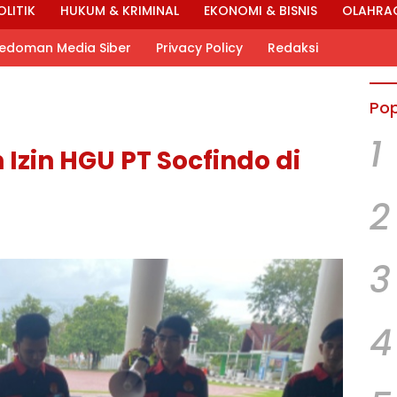
OLITIK
HUKUM & KRIMINAL
EKONOMI & BISNIS
OLAHRA
edoman Media Siber
Privacy Policy
Redaksi
Pop
1
Izin HGU PT Socfindo di
2
3
4