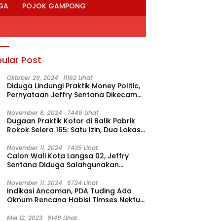
GA
POJOK GAMPONG
ular Post
Oktober 29, 2024
11162 Lihat
Diduga Lindungi Praktik Money Politic,
Pernyataan Jeffry Sentana Dikecam
M. Nur
November 8, 2024
7446 Lihat
Dugaan Praktik Kotor di Balik Pabrik
Rokok Selera 165: Satu Izin, Dua Lokasi
Produksi?
November 11, 2024
7435 Lihat
Calon Wali Kota Langsa 02, Jeffry
Sentana Diduga Salahgunakan
Rumah Dinas Ketua DPRK
November 11, 2024
6724 Lihat
Indikasi Ancaman, PDA Tuding Ada
Oknum Rencana Habisi Timses Nektu-
Amad!
Mei 12, 2023
6148 Lihat