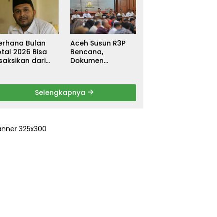
ebagai
untuk Warga
ersangka, DPR
Terdampak Banjir
urun Tangan
di Pidie Jaya
ri Keadilan
erhana Bulan
Aceh Susun R3P
tal 2026 Bisa
Bencana,
saksikan dari
Dokumen
ceh
Rehabilitasi dan
Rekonstruksi
Ditarget Rampung
Selengkapnya
Januari 2026