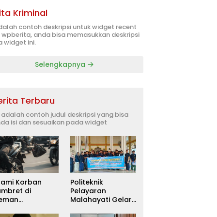
ita Kriminal
adalah contoh deskripsi untuk widget recent
 wpberita, anda bisa memasukkan deskripsi
 widget ini.
Selengkapnya
erita Terbaru
i adalah contoh judul deskripsi yang bisa
da isi dan sesuaikan pada widget
uami Korban
Politeknik
ambret di
Pelayaran
leman
Malahayati Gelar
itetapkan
PKM Terpadu