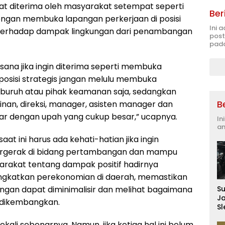
at diterima oleh masyarakat setempat seperti
Ber
ngan membuka lapangan perkerjaan di posisi
Ini 
 terhadap dampak lingkungan dari penambangan
post
pada
sana jika ingin diterima seperti membuka
osisi strategis jangan melulu membuka
 buruh atau pihak keamanan saja, sedangkan
B
inan, direksi, manager, asisten manager dan
 luar dengan upah yang cukup besar,” ucapnya.
In
an
saat ini harus ada kehati-hatian jika ingin
rgerak di bidang pertambangan dan mampu
rakat tentang dampak positif hadirnya
ngkatkan perekonomian di daerah, memastikan
ngan dapat diminimalisir dan melihat bagaimana
S
J
s dikembangkan.
S
D
ekali sebenarnya. Namun, jika ketiga hal ini belum