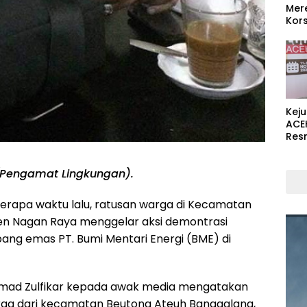
Mer
Kors
Kej
ACE
Res
 (Pengamat Lingkungan).
erapa waktu lalu, ratusan warga di Kecamatan
en Nagan Raya menggelar aksi demontrasi
ng emas PT. Bumi Mentari Energi (BME) di
mad Zulfikar kepada awak media mengatakan
ga dari kecamatan Beutong Ateuh Banggalang,