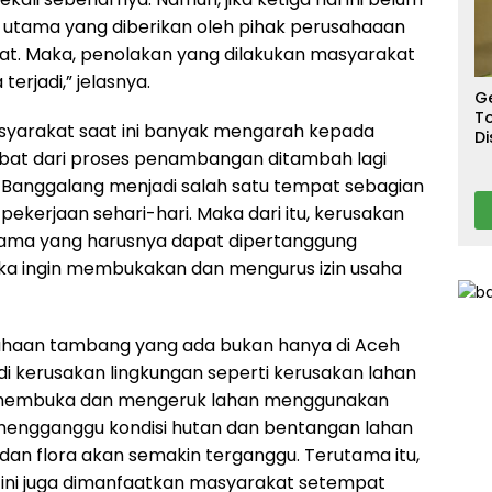
S
T
 utama yang diberikan oleh pihak perusahaaan
T
t. Maka, penolakan yang dilakukan masyarakat
Ca
terjadi,” jelasnya.
G
To
masyarakat saat ini banyak mengarah kepada
Di
A
kibat dari proses penambangan ditambah lagi
 Banggalang menjadi salah satu tempat sebagian
ekerjaan sehari-hari. Maka dari itu, kerusakan
 utama yang harusnya dapat dipertanggung
ika ingin membukakan dan mengurus izin usaha
usahaan tambang yang ada bukan hanya di Aceh
adi kerusakan lingkungan seperti kerusakan lahan
 membuka dan mengeruk lahan menggunakan
u mengganggu kondisi hutan dan bentangan lahan
dan flora akan semakin terganggu. Terutama itu,
 ini juga dimanfaatkan masyarakat setempat