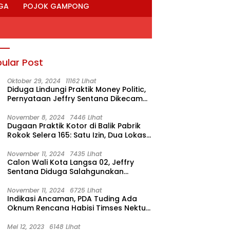
GA
POJOK GAMPONG
ular Post
Oktober 29, 2024
11162 Lihat
Diduga Lindungi Praktik Money Politic,
Pernyataan Jeffry Sentana Dikecam
M. Nur
November 8, 2024
7446 Lihat
Dugaan Praktik Kotor di Balik Pabrik
Rokok Selera 165: Satu Izin, Dua Lokasi
Produksi?
November 11, 2024
7435 Lihat
Calon Wali Kota Langsa 02, Jeffry
Sentana Diduga Salahgunakan
Rumah Dinas Ketua DPRK
November 11, 2024
6725 Lihat
Indikasi Ancaman, PDA Tuding Ada
Oknum Rencana Habisi Timses Nektu-
Amad!
Mei 12, 2023
6148 Lihat