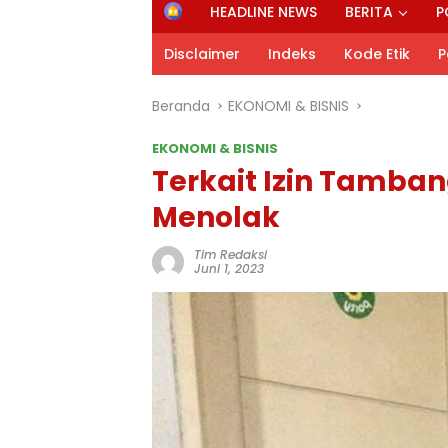
H
HEADLINE NEWS
BERITA
P
o
m
Disclaimer
Indeks
Kode Etik
P
e
Beranda
EKONOMI & BISNIS
EKONOMI & BISNIS
Terkait Izin Tamban
Menolak
Tim Redaksi
Juni 1, 2023