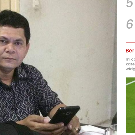
5
6
Ber
Ini 
kate
widg