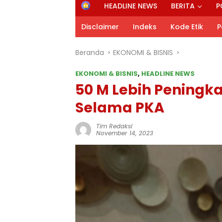
H
HEADLINE NEWS
BERITA
P
o
m
Disclaimer
Indeks
Kode Etik
P
e
Beranda
EKONOMI & BISNIS
EKONOMI & BISNIS
,
HEADLINE NEWS
50 M Lebih Peningk
Selama PKA
Tim Redaksi
November 14, 2023