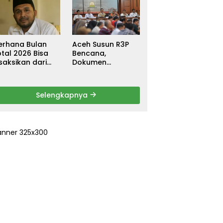
ebagai
untuk Warga
ersangka, DPR
Terdampak Banjir
urun Tangan
di Pidie Jaya
ri Keadilan
erhana Bulan
Aceh Susun R3P
tal 2026 Bisa
Bencana,
saksikan dari
Dokumen
ceh
Rehabilitasi dan
Rekonstruksi
Ditarget Rampung
Selengkapnya
Januari 2026