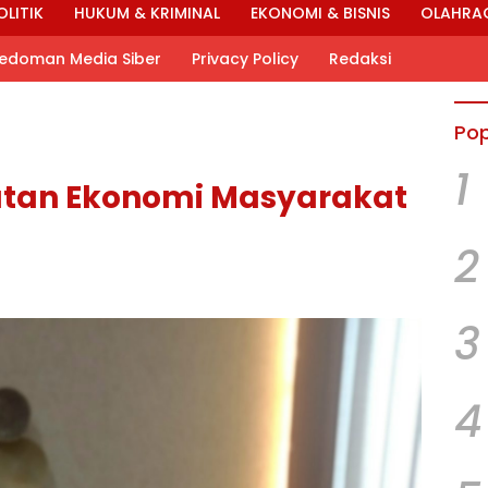
OLITIK
HUKUM & KRIMINAL
EKONOMI & BISNIS
OLAHRA
edoman Media Siber
Privacy Policy
Redaksi
Pop
1
atan Ekonomi Masyarakat
2
3
4