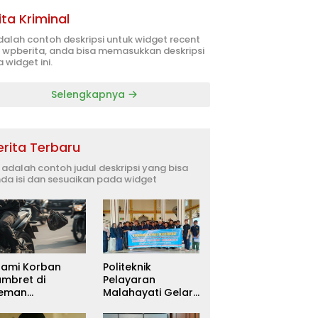
ita Kriminal
adalah contoh deskripsi untuk widget recent
 wpberita, anda bisa memasukkan deskripsi
 widget ini.
Selengkapnya
erita Terbaru
i adalah contoh judul deskripsi yang bisa
da isi dan sesuaikan pada widget
uami Korban
Politeknik
ambret di
Pelayaran
leman
Malahayati Gelar
itetapkan
PKM Terpadu