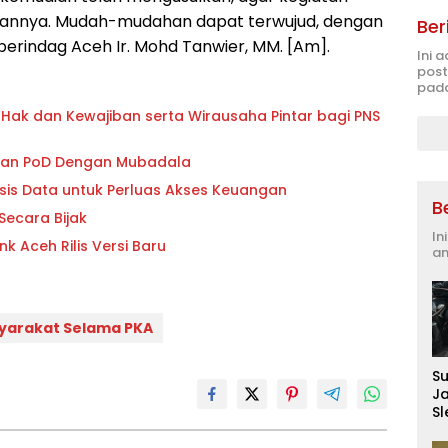
bulannya. Mudah-mudahan dapat terwujud, dengan
Ber
perindag Aceh Ir. Mohd Tanwier, MM. [Am].
Ini 
post
pada
 Hak dan Kewajiban serta Wirausaha Pintar bagi PNS
aan PoD Dengan Mubadala
is Data untuk Perluas Akses Keuangan
B
us Disikapi Secara Bijak
In
 Aceh Rilis Versi Baru
an
syarakat Selama PKA
S
J
S
D