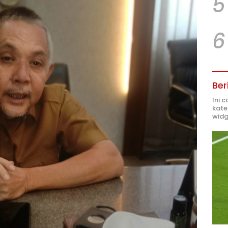
5
6
Ber
Ini 
kate
widg