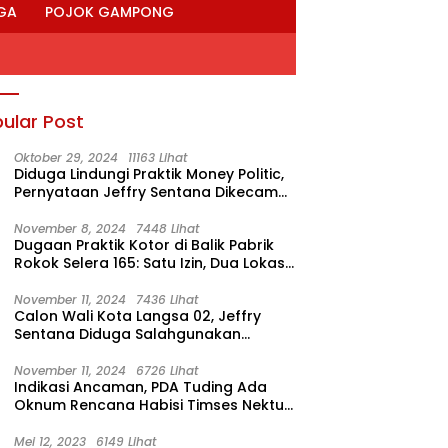
GA
POJOK GAMPONG
ular Post
Oktober 29, 2024
11163 Lihat
Diduga Lindungi Praktik Money Politic,
Pernyataan Jeffry Sentana Dikecam
M. Nur
November 8, 2024
7448 Lihat
Dugaan Praktik Kotor di Balik Pabrik
Rokok Selera 165: Satu Izin, Dua Lokasi
Produksi?
November 11, 2024
7436 Lihat
Calon Wali Kota Langsa 02, Jeffry
Sentana Diduga Salahgunakan
Rumah Dinas Ketua DPRK
November 11, 2024
6726 Lihat
Indikasi Ancaman, PDA Tuding Ada
Oknum Rencana Habisi Timses Nektu-
Amad!
Mei 12, 2023
6149 Lihat