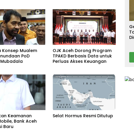
S
T
T
Ca
G
To
Di
A
a Konsep Mualem
OJK Aceh Dorong Program
enundaan PoD
TPAKD Berbasis Data untuk
 Mubadala
Perluas Akses Keuangan
tkan Keamanan
Selat Hormus Resmi Ditutup
Mobile, Bank Aceh
si Baru