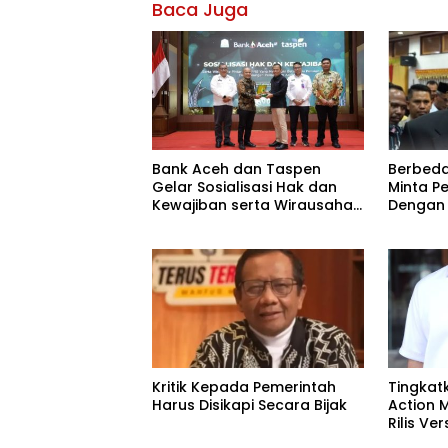
Baca Juga
Bank Aceh dan Taspen
Berbed
Gelar Sosialisasi Hak dan
Minta P
Kewajiban serta Wirausaha
Dengan
Pintar bagi PNS Menjelang
Pensiun
Kritik Kepada Pemerintah
Tingka
Harus Disikapi Secara Bijak
Action 
Rilis Ver