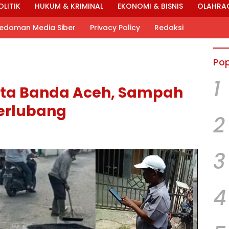
OLITIK
HUKUM & KRIMINAL
EKONOMI & BISNIS
OLAHRA
edoman Media Siber
Privacy Policy
Redaksi
Pop
1
ota Banda Aceh, Sampah
erlubang
2
3
4