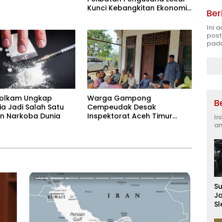
Kunci Kebangkitan Ekonomi
Ber
Pascabencana
Ini 
post
pada
olkam Ungkap
Warga Gampong
B
ia Jadi Salah Satu
Cempeudak Desak
n Narkoba Dunia
Inspektorat Aceh Timur
In
Tinjau Pengelolaan Dana
an
Desa
S
J
S
D