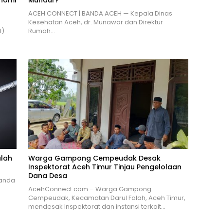
ACEH CONNECT | BANDA ACEH — Kepala Dinas
Kesehatan Aceh, dr. Munawar dan Direktur
I)
Rumah…
alah
Warga Gampong Cempeudak Desak
Inspektorat Aceh Timur Tinjau Pengelolaan
Dana Desa
Banda
AcehConnect.com – Warga Gampong
Cempeudak, Kecamatan Darul Falah, Aceh Timur,
mendesak Inspektorat dan instansi terkait…