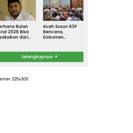
ebagai
untuk Warga
ersangka, DPR
Terdampak Banjir
urun Tangan
di Pidie Jaya
ri Keadilan
erhana Bulan
Aceh Susun R3P
tal 2026 Bisa
Bencana,
saksikan dari
Dokumen
ceh
Rehabilitasi dan
Rekonstruksi
Ditarget Rampung
Selengkapnya
Januari 2026