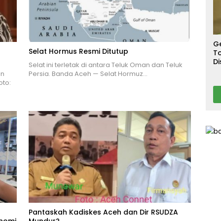
S
T
T
Ca
G
Selat Hormus Resmi Ditutup
To
Di
Selat ini terletak di antara Teluk Oman dan Teluk
A
an
Persia. Banda Aceh — Selat Hormuz…
to:
Pantaskah Kadiskes Aceh dan Dir RSUDZA
onomi
Mundur?