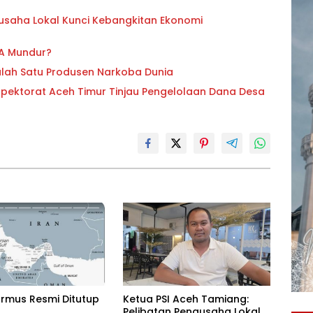
gusaha Lokal Kunci Kebangkitan Ekonomi
ZA Mundur?
lah Satu Produsen Narkoba Dunia
ktorat Aceh Timur Tinjau Pengelolaan Dana Desa
ormus Resmi Ditutup
Ketua PSI Aceh Tamiang:
Pelibatan Pengusaha Lokal