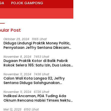
GA
POJOK GAMPONG
ular Post
Oktober 29, 2024
11165 Lihat
Diduga Lindungi Praktik Money Politic,
Pernyataan Jeffry Sentana Dikecam
M. Nur
November 8, 2024
7453 Lihat
Dugaan Praktik Kotor di Balik Pabrik
Rokok Selera 165: Satu Izin, Dua Lokasi
Produksi?
November 11, 2024
7436 Lihat
Calon Wali Kota Langsa 02, Jeffry
Sentana Diduga Salahgunakan
Rumah Dinas Ketua DPRK
November 11, 2024
6726 Lihat
Indikasi Ancaman, PDA Tuding Ada
Oknum Rencana Habisi Timses Nektu-
Amad!
Mei 12, 2023
6150 Lihat