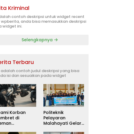
ita Kriminal
adalah contoh deskripsi untuk widget recent
 wpberita, anda bisa memasukkan deskripsi
 widget ini.
Selengkapnya
erita Terbaru
i adalah contoh judul deskripsi yang bisa
da isi dan sesuaikan pada widget
uami Korban
Politeknik
ambret di
Pelayaran
leman
Malahayati Gelar
itetapkan
PKM Terpadu