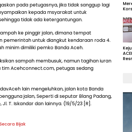
Mer
kan pada petugasnya, jika tidak sanggup lagi
Kors
yampaikan kepada msyarakat untuk
hingga tidak ada ketergantungan.
ampah ke pinggir jalan, dimana tempat
 pemerintah untuk diangkut kendaraan roda 4.
h minim dimiliki pemko Banda Aceh.
Kej
ACE
Res
yaksikan sampah membusuk, namun tagihan iuran
a tim Acehconnect.com, petugas sedang
avAceh lain mengeluhkan, jalan kota Banda
gguna jalan, Seperti di seputar Blang Padang,
 T. Iskandar dan lainnya. (19/5/23 [R].
us Disikapi Secara Bijak