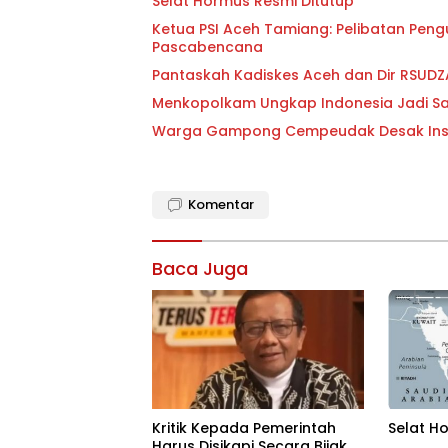
Selat Hormus Resmi Ditutup
Ketua PSI Aceh Tamiang: Pelibatan Pen
Pascabencana
Pantaskah Kadiskes Aceh dan Dir RSUD
Menkopolkam Ungkap Indonesia Jadi Sa
Warga Gampong Cempeudak Desak Inspe
Komentar
Baca Juga
Kritik Kepada Pemerintah
Selat H
Harus Disikapi Secara Bijak