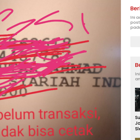
Ber
Ini 
post
pada
B
In
an
S
J
S
D