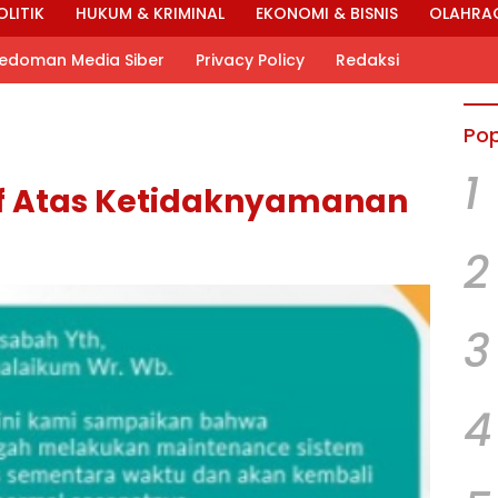
OLITIK
HUKUM & KRIMINAL
EKONOMI & BISNIS
OLAHRA
edoman Media Siber
Privacy Policy
Redaksi
Pop
1
af Atas Ketidaknyamanan
2
3
4