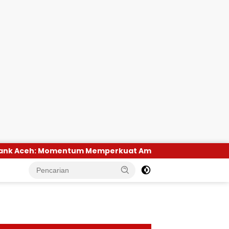
mperkuat Amanah, Menumbuhkan Keberkahan Bagi Aceh