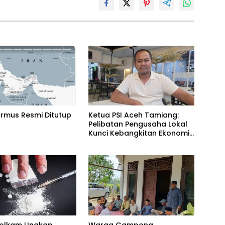
ormus Resmi Ditutup
Ketua PSI Aceh Tamiang:
Pelibatan Pengusaha Lokal
Kunci Kebangkitan Ekonomi
Pascabencana
olkam Ungkap
Warga Gampong