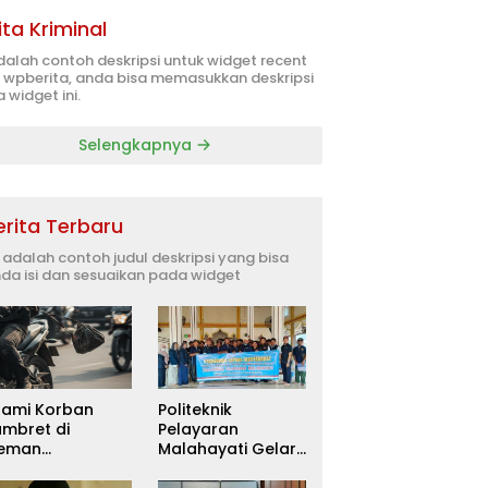
ita Kriminal
adalah contoh deskripsi untuk widget recent
 wpberita, anda bisa memasukkan deskripsi
 widget ini.
Selengkapnya
erita Terbaru
i adalah contoh judul deskripsi yang bisa
da isi dan sesuaikan pada widget
uami Korban
Politeknik
ambret di
Pelayaran
leman
Malahayati Gelar
itetapkan
PKM Terpadu