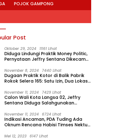
GA
POJOK GAMPONG
ular Post
Oktober 29, 2024
11161 Lihat
Diduga Lindungi Praktik Money Politic,
Pernyataan Jeffry Sentana Dikecam
M. Nur
November 8, 2024
7440 Lihat
Dugaan Praktik Kotor di Balik Pabrik
Rokok Selera 165: Satu Izin, Dua Lokasi
Produksi?
November 11, 2024
7429 Lihat
Calon Wali Kota Langsa 02, Jeffry
Sentana Diduga Salahgunakan
Rumah Dinas Ketua DPRK
November 11, 2024
6724 Lihat
Indikasi Ancaman, PDA Tuding Ada
Oknum Rencana Habisi Timses Nektu-
Amad!
Mei 12, 2023
6147 Lihat