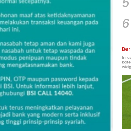
5
6
Ber
Ini 
kate
widg