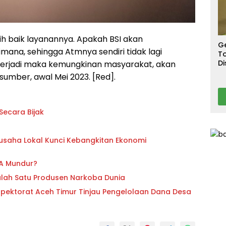
S
T
T
Ca
bih baik layanannya. Apakah BSI akan
G
na, sehingga Atmnya sendiri tidak lagi
To
Di
i terjadi maka kemungkinan masyarakat, akan
A
umber, awal Mei 2023. [Red].
us Disikapi Secara Bijak
gusaha Lokal Kunci Kebangkitan Ekonomi
ZA Mundur?
lah Satu Produsen Narkoba Dunia
ktorat Aceh Timur Tinjau Pengelolaan Dana Desa