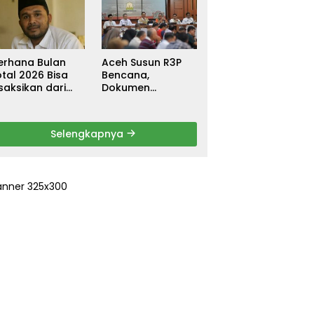
ebagai
untuk Warga
ersangka, DPR
Terdampak Banjir
urun Tangan
di Pidie Jaya
ri Keadilan
erhana Bulan
Aceh Susun R3P
tal 2026 Bisa
Bencana,
saksikan dari
Dokumen
ceh
Rehabilitasi dan
Rekonstruksi
Ditarget Rampung
Selengkapnya
Januari 2026